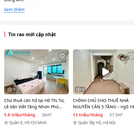
Xem thêm
Tin rao mới cập nhật
9
4
Cho thuê căn hộ tại Hồ Thị Tư,
CHÍNH CHỦ CHO THUÊ NHÀ
Lê Văn Việt Tăng Nhơn Phú
NGUYÊN CĂN 5 TẦNG – ngõ 1
Quận 9(cũ) Thủ…
Đồng Cổ, Tây Hồ
5.8 triệu/tháng
13 triệu/tháng
36m²
37.5m²
Quận 9, Hồ Chí Minh
Quận Tây Hồ, Hà Nội