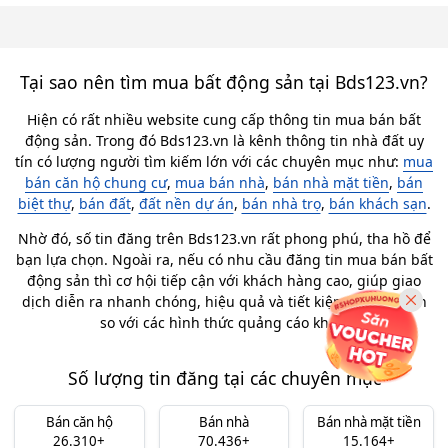
Tại sao nên tìm mua bất động sản tại Bds123.vn?
Hiện có rất nhiều website cung cấp thông tin mua bán bất
động sản. Trong đó Bds123.vn là kênh thông tin nhà đất uy
tín có lượng người tìm kiếm lớn với các chuyên mục như:
mua
bán căn hộ chung cư
,
mua bán nhà
,
bán nhà mặt tiền
,
bán
biệt thự
,
bán đất
,
đất nền dự án
,
bán nhà trọ
,
bán khách sạn
.
Nhờ đó, số tin đăng trên Bds123.vn rất phong phú, tha hồ để
bạn lựa chọn. Ngoài ra, nếu có nhu cầu đăng tin mua bán bất
động sản thì cơ hội tiếp cận với khách hàng cao, giúp giao
dịch diễn ra nhanh chóng, hiệu quả và tiết kiệm chi phí hơn
so với các hình thức quảng cáo khác.
Số lượng tin đăng tại các chuyên mục
Bán căn hộ
Bán nhà
Bán nhà mặt tiền
26.310+
70.436+
15.164+