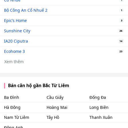
Bộ Công An Cổ Nhuế 2
1
Epic’s Home
3
Sunshine City
26
IA20 Ciputra
14
Ecohome 3
23
Xem thêm
Bán căn hộ gần Bắc Từ Liêm
Ba Đình
Cầu Giấy
Đống Đa
Hà Đông
Hoàng Mai
Long Biên
Nam Từ Liêm
Tây Hồ
Thanh Xuân
Đông Anh