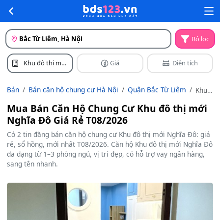
Bắc Từ Liêm, Hà Nội
Bộ lọc
Khu đô thị mới
Giá
Diện tích
Nghĩa Đô
Bán
Bán căn hộ chung cư Hà Nội
Quận Bắc Từ Liêm
Khu
đô thị
Mua Bán Căn Hộ Chung Cư Khu đô thị mới
mới
Nghĩa Đô Giá Rẻ T08/2026
Nghĩa
Đô
Có 2 tin đăng bán căn hộ chung cư Khu đô thị mới Nghĩa Đô: giá
rẻ, sổ hồng, mới nhất T08/2026. Căn hộ Khu đô thị mới Nghĩa Đô
đa dạng từ 1–3 phòng ngủ, vị trí đẹp, có hỗ trợ vay ngân hàng,
sang tên nhanh.