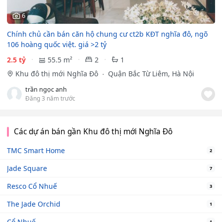
6
Chính chủ cần bán căn hộ chung cư ct2b KĐT nghĩa đô, ngõ
106 hoàng quốc việt. giá >2 tỷ
2.5 tỷ
55.5 m²
2
1
Khu đô thị mới Nghĩa Đô
Quận Bắc Từ Liêm, Hà Nội
trần ngọc anh
Đăng 3 năm trước
Các dự án bán gần Khu đô thị mới Nghĩa Đô
TMC Smart Home
2
Jade Square
7
Resco Cổ Nhuế
3
The Jade Orchid
1
Cổ Nhuế
1