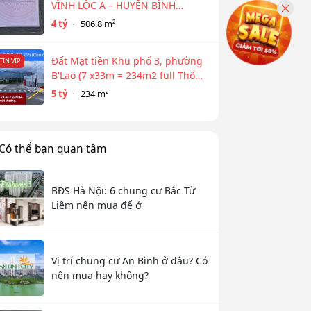
VĨNH LỘC A – HUYỆN BÌNH
CHÁNH
4 tỷ
506.8 m²
Đất Mặt tiền Khu phố 3, phường
TIN VIP
B'Lao (7 x33m = 234m2 full Thổ
cư)
5 tỷ
234 m²
Có thể bạn quan tâm
BĐS Hà Nội: 6 chung cư Bắc Từ
Liêm nên mua để ở
Vị trí chung cư An Bình ở đâu? Có
nên mua hay không?