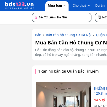
Mua bán
Cho thuê
Dự án
Bắc Từ Liêm, Hà Nội
N01
Bán
Bán căn hộ chung cư Hà Nội
Quận B
Mua Bán Căn Hộ Chung Cư N0
Có 1 tin đăng bán căn hộ chung cư N01-T6 Ngo
đẹp, có hỗ trợ vay ngân hàng, sang tên nhanh.
1 căn hộ bán tại Quận Bắc Từ Liêm
[HIẾM] 
126,8 m2
14.5 tỷ
N01-T