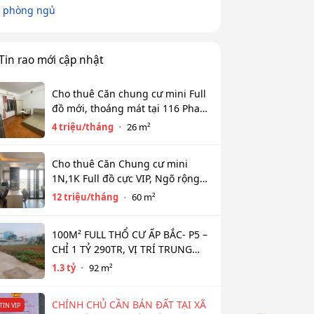
 phòng ngủ
Tin rao mới cập nhật
Cho thuê Căn chung cư mini Full
đồ mới, thoáng mát tại 116 Phan
Kế Bính, Ba Đình. Chỉ 4 tr
4 triệu/tháng
26 m²
Cho thuê Căn Chung cư mini
1N,1K Full đồ cực VIP, Ngõ rộng
View toàn mặt hồ Tây. Chỉ 12tr
12 triệu/tháng
60 m²
100M² FULL THỔ CƯ ẤP BẮC- P5 –
CHỈ 1 TỶ 290TR, VỊ TRÍ TRUNG
TÂM NGÂN HÀNG HỖ TRỢ 800TR
1.3 tỷ
92 m²
CHÍNH CHỦ CẦN BÁN ĐẤT TẠI XÃ
TIN VIP