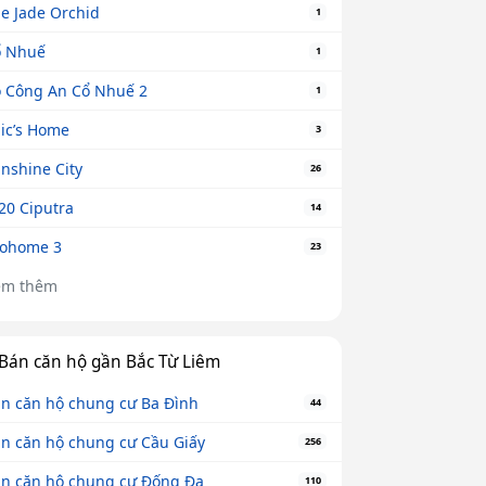
e Jade Orchid
1
ổ Nhuế
1
 Công An Cổ Nhuế 2
1
ic’s Home
3
nshine City
26
20 Ciputra
14
cohome 3
23
em thêm
Bán căn hộ gần Bắc Từ Liêm
n căn hộ chung cư Ba Đình
44
n căn hộ chung cư Cầu Giấy
256
n căn hộ chung cư Đống Đa
110