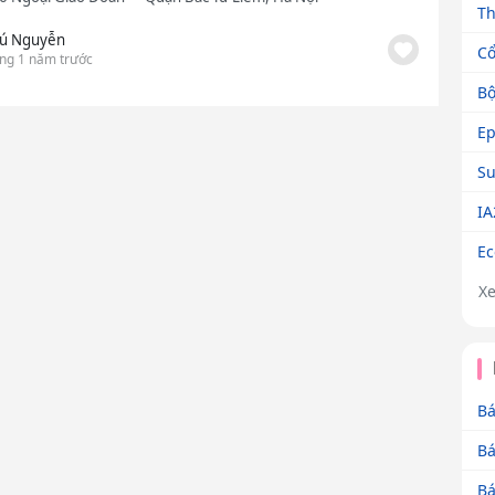
Th
ú Nguyễn
C
ng 1 năm trước
Bộ
Ep
Su
IA
E
X
Bá
Bá
Bá