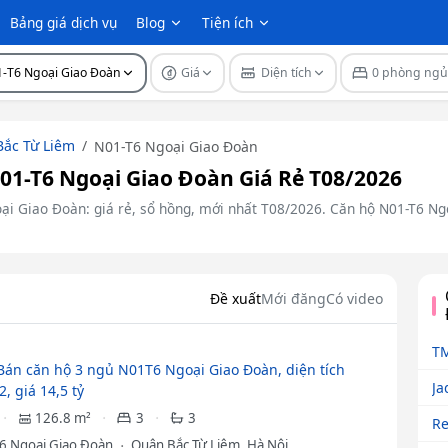
Bảng giá dịch vụ
Blog
Tiện ích
-T6 Ngoại Giao Đoàn
Giá
Diện tích
0 phòng ng
ắc Từ Liêm
N01-T6 Ngoại Giao Đoàn
1-T6 Ngoại Giao Đoàn Giá Rẻ T08/2026
ại Giao Đoàn: giá rẻ, sổ hồng, mới nhất T08/2026. Căn hộ N01-T6 Ngo
Đề xuất
Mới đăng
Có video
T
Bán căn hộ 3 ngủ N01T6 Ngoại Giao Đoàn, diện tích
Ja
, giá 14,5 tỷ
126.8 m²
3
3
Re
6 Ngoại Giao Đoàn
Quận Bắc Từ Liêm, Hà Nội