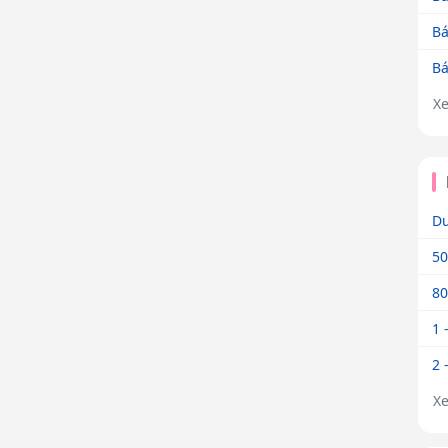
Bá
Bá
X
Dư
50
80
1 
2 
X