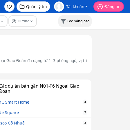
Quản lý tin
Tài khoản
Đăng tin
ủ
Hướng
Lọc nâng cao
ại Giao Đoàn đa dạng từ 1–3 phòng ngủ, vị trí
Các dự án bán gần N01-T6 Ngoại Giao
Đoàn
MC Smart Home
2
de Square
7
sco Cổ Nhuế
3