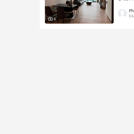
Ph
Đă
6