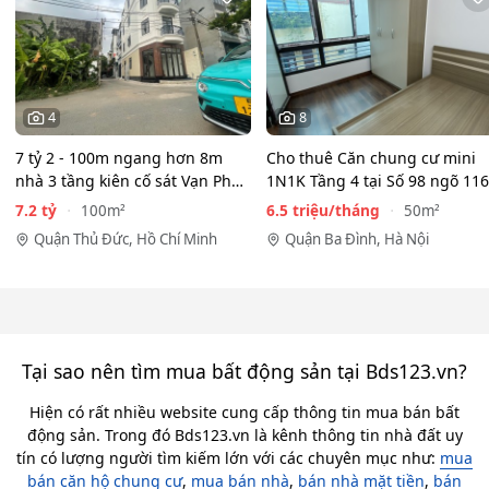
4
8
7 tỷ 2 - 100m ngang hơn 8m
Cho thuê Căn chung cư mini
nhà 3 tầng kiên cố sát Vạn Phúc
1N1K Tầng 4 tại Số 98 ngõ 116
City - HẺM XE HƠI…
Phan Kế Bính, Ba Đình.…
7.2 tỷ
6.5 triệu/tháng
100m²
50m²
Quận Thủ Đức, Hồ Chí Minh
Quận Ba Đình, Hà Nội
Tại sao nên tìm mua bất động sản tại Bds123.vn?
Hiện có rất nhiều website cung cấp thông tin mua bán bất
động sản. Trong đó Bds123.vn là kênh thông tin nhà đất uy
tín có lượng người tìm kiếm lớn với các chuyên mục như:
mua
bán căn hộ chung cư
,
mua bán nhà
,
bán nhà mặt tiền
,
bán