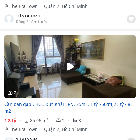
The Era Town
Quận 7, Hồ Chí Minh
Trần Quang Long
Đăng 2 năm trước
7
Cần bán gấp CHCC Đức Khải 2PN, 85m2, 1 tỷ 750tr1,75 tỷ - 85
m2
1.8 tỷ
85.06 m²
2
3
The Era Town
Quận 7, Hồ Chí Minh
Vũ Văn Việt