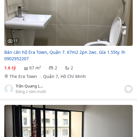
11
Bán căn hộ Era Town, Quận 7. 67m2 2pn 2wc. Gía 1.55ty. lh
0902952207
1.6 tỷ
67 m²
2
2
The Era Town
Quận 7, Hồ Chí Minh
Trần Quang Long
Đăng 2 năm trước