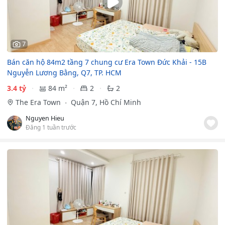
7
Bán căn hộ 84m2 tầng 7 chung cư Era Town Đức Khải - 15B
Nguyễn Lương Bằng, Q7, TP. HCM
3.4 tỷ
84 m²
2
2
The Era Town
Quận 7, Hồ Chí Minh
Nguyen Hieu
Đăng 1 tuần trước