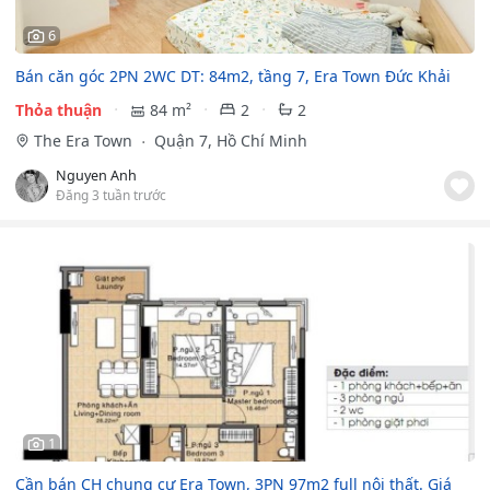
6
Bán căn góc 2PN 2WC DT: 84m2, tầng 7, Era Town Đức Khải
Thỏa thuận
84 m²
2
2
The Era Town
Quận 7, Hồ Chí Minh
Nguyen Anh
Đăng 3 tuần trước
1
Cần bán CH chung cư Era Town, 3PN 97m2 full nội thất. Giá