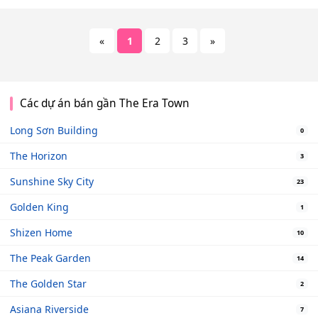
«
1
2
3
»
Các dự án bán gần The Era Town
Long Sơn Building
0
The Horizon
3
Sunshine Sky City
23
Golden King
1
Shizen Home
10
The Peak Garden
14
The Golden Star
2
Asiana Riverside
7