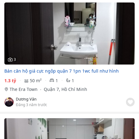
3
Bán căn hộ giá cực ngộp quận 7 1pn 1wc full như hình
1.3 tỷ
50 m²
1
1
The Era Town
Quận 7, Hồ Chí Minh
Dương Văn
Đăng 3 năm trước