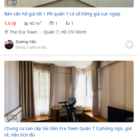
4
Bán căn hộ giá tốt 1 PN quận 7 có sổ hồng giá cực ngợp
1.5 tỷ
45 m²
1
1
The Era Town
Quận 7, Hồ Chí Minh
Dương Văn
Đăng 3 năm trước
8
Chung cư cao cấp Sài Gòn Era Town Quận 7 3 phòng ngủ, giá
rẻ, tiện tích đủ