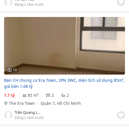
Đăng 2 năm trước
10
Bán CH chung cư Era Town, 2PN 3WC, diện tích sử dụng 85m²,
giá bán 1.68 tỷ
1.7 tỷ
85 m²
2
2
The Era Town
Quận 7, Hồ Chí Minh
Trần Quang Long
Đăng 2 năm trước