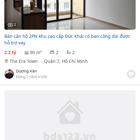
2
Bán căn hộ 2PN khu cao cấp Đức Khải có ban công dài được
hỗ trợ vay
2.2 tỷ
90 m²
2
2
The Era Town
Quận 7, Hồ Chí Minh
Dương Văn
Đăng 2 năm trước