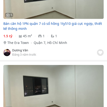
5
Bán căn hộ 1PN quận 7 có sổ hồng 1ty510 giá cực ngợp, thiết
kế thông minh
1.5 tỷ
45 m²
1
1
The Era Town
Quận 7, Hồ Chí Minh
Dương Văn
Đăng 3 năm trước