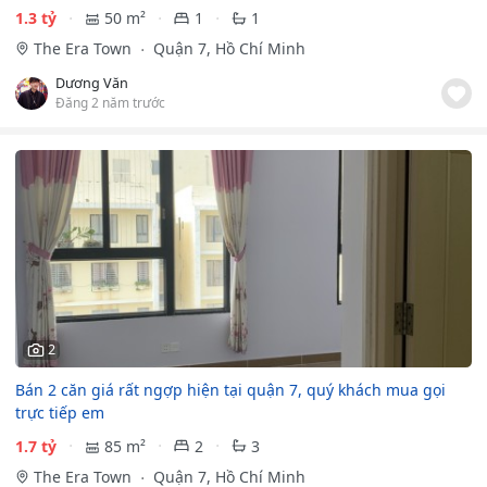
1.3 tỷ
50 m²
1
1
The Era Town
Quận 7, Hồ Chí Minh
Dương Văn
Đăng 2 năm trước
2
Bán 2 căn giá rất ngợp hiện tại quận 7, quý khách mua gọi
trực tiếp em
1.7 tỷ
85 m²
2
3
The Era Town
Quận 7, Hồ Chí Minh