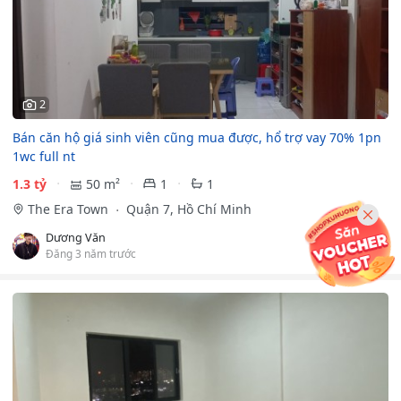
2
Bán căn hộ giá sinh viên cũng mua được, hổ trợ vay 70% 1pn
1wc full nt
1.3 tỷ
50 m²
1
1
The Era Town
Quận 7, Hồ Chí Minh
Dương Văn
Đăng 3 năm trước