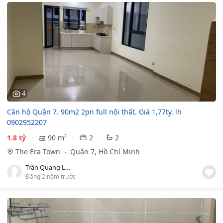
4
Căn hộ Quận 7. 90m2 2pn full nội thất. Giá 1,77ty. lh
0902952207
1.8 tỷ
90 m²
2
2
The Era Town
Quận 7, Hồ Chí Minh
Trần Quang Long
Đăng 2 năm trước