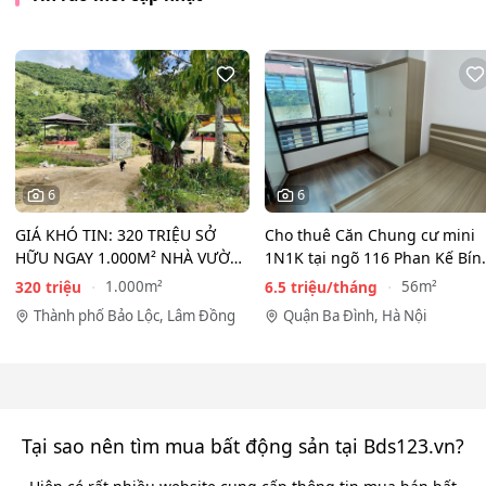
6
6
GIÁ KHÓ TIN: 320 TRIỆU SỞ
Cho thuê Căn Chung cư mini
HỮU NGAY 1.000M² NHÀ VƯỜN
1N1K tại ngõ 116 Phan Kế Bín
THỔ CƯ, CÓ AO, CÓ SUỐI!
Cống Vị, Ba Đình. Chỉ…
320 triệu
6.5 triệu/tháng
1.000m²
56m²
Thành phố Bảo Lộc, Lâm Đồng
Quận Ba Đình, Hà Nội
Tại sao nên tìm mua bất động sản tại Bds123.vn?