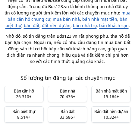
Hiện có rất nhiều website cung cấp thông tin mua bán bất
động sản. Trong đó Bds123.vn là kênh thông tin nhà đất uy
tín có lượng người tìm kiếm lớn với các chuyên mục như:
mua
bán căn hộ chung cư
,
mua bán nhà
,
bán nhà mặt tiền
,
bán
biệt thự
,
bán đất
,
đất nền dự án
,
bán nhà trọ
,
bán khách sạn
.
Nhờ đó, số tin đăng trên Bds123.vn rất phong phú, tha hồ để
bạn lựa chọn. Ngoài ra, nếu có nhu cầu đăng tin mua bán bất
động sản thì cơ hội tiếp cận với khách hàng cao, giúp giao
dịch diễn ra nhanh chóng, hiệu quả và tiết kiệm chi phí hơn
so với các hình thức quảng cáo khác.
Số lượng tin đăng tại các chuyên mục
Bán căn hộ
Bán nhà
Bán nhà mặt tiền
26.310+
70.436+
15.164+
Bán biệt thự
Bán đất
Bán đất nền dự án
8.514+
33.686+
10.324+