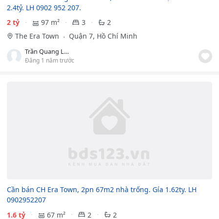
2.4tỷ. LH 0902 952 207.
2 tỷ
97 m²
3
2
The Era Town
Quận 7, Hồ Chí Minh
Trần Quang Long
Đăng 1 năm trước
Cần bán CH Era Town, 2pn 67m2 nhà trống. Gía 1.62ty. LH
0902952207
1.6 tỷ
67 m²
2
2