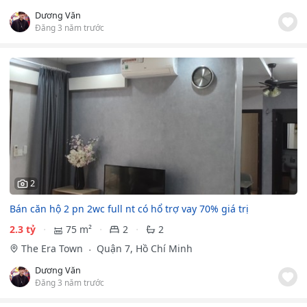
Dương Văn
Đăng 3 năm trước
2
Bán căn hộ 2 pn 2wc full nt có hổ trợ vay 70% giá trị
2.3 tỷ
75 m²
2
2
The Era Town
Quận 7, Hồ Chí Minh
Dương Văn
Đăng 3 năm trước