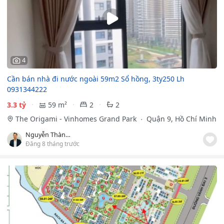
4
Cần bán nhà đi nước ngoài 59m2 Sổ hồng, 3ty250 Lh
0931344222
3.3 tỷ
59 m²
2
2
The Origami - Vinhomes Grand Park
Quận 9, Hồ Chí Minh
Nguyễn Thành Đạt
Đăng 8 tháng trước