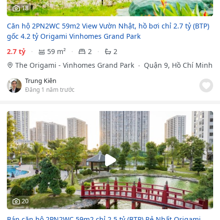
18
Căn hộ 2PN2WC 59m2 View Vườn Nhật, hồ bơi chỉ 2.7 tỷ (BTP)
gốc 4.2 tỷ Origami Vinhomes Grand Park
2.7 tỷ
59 m²
2
2
The Origami - Vinhomes Grand Park
Quận 9, Hồ Chí Minh
Trung Kiên
Đăng 1 năm trước
20
Bán căn hộ 2PN2WC 59m2 chỉ 2.5 tỷ (BTP) Rẻ Nhất Origami