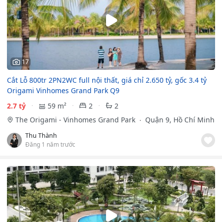
17
Cắt Lỗ 800tr 2PN2WC full nội thất, giá chỉ 2.650 tỷ, gốc 3.4 tỷ
Origami Vinhomes Grand Park Q9
2.7 tỷ
59 m²
2
2
The Origami - Vinhomes Grand Park
Quận 9, Hồ Chí Minh
Thu Thành
Đăng 1 năm trước