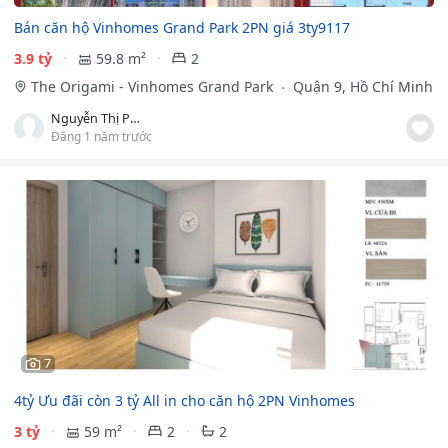
Bán căn hộ Vinhomes Grand Park 2PN giá 3ty9117
3.9 tỷ
59.8 m²
2
The Origami - Vinhomes Grand Park
Quận 9, Hồ Chí Minh
Nguyễn Thị Phi Yến
Đăng 1 năm trước
7
4tỷ Ưu đãi còn 3 tỷ All in cho căn hộ 2PN Vinhomes
3 tỷ
59 m²
2
2