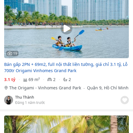
19
Bán gấp 2PN + 69m2, full nội thất liền tường, giá chỉ 3.1 tỷ, Lỗ
700tr Origami Vinhomes Grand Park
3.1 tỷ
69 m²
2
2
The Origami - Vinhomes Grand Park
Quận 9, Hồ Chí Minh
Thu Thành
Đăng 1 năm trước