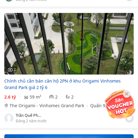
2
Chính chủ cần bán căn hộ 2PN ở khu Origami Vinhomes
Grand Park giá 2 tỷ 6
2.6 tỷ
59 m²
2
2
The Origami - Vinhomes Grand Park
Quận 9, Hồ Chí Minh
Trần Quế Phương
Đăng 2 năm trước