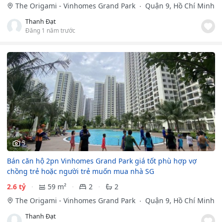
The Origami - Vinhomes Grand Park
Quận 9, Hồ Chí Minh
Thanh Đạt
Đăng 1 năm trước
5
Bán căn hộ 2pn Vinhomes Grand Park giá tốt phù hợp vợ
chồng trẻ hoặc người trẻ muốn mua nhà SG
2.6 tỷ
59 m²
2
2
The Origami - Vinhomes Grand Park
Quận 9, Hồ Chí Minh
Thanh Đạt