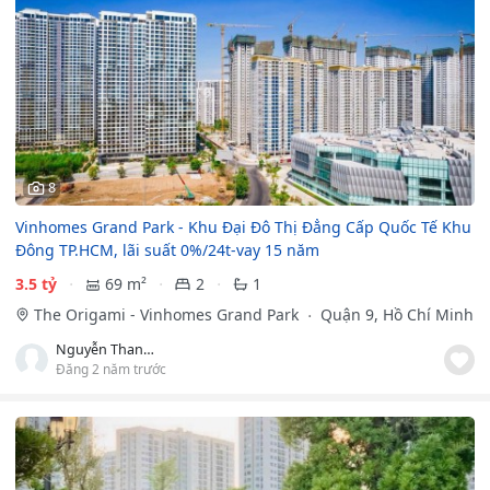
8
Vinhomes Grand Park - Khu Đại Đô Thị Đẳng Cấp Quốc Tế Khu
Đông TP.HCM, lãi suất 0%/24t-vay 15 năm
3.5 tỷ
69 m²
2
1
The Origami - Vinhomes Grand Park
Quận 9, Hồ Chí Minh
Nguyễn Thanh Hải
Đăng 2 năm trước