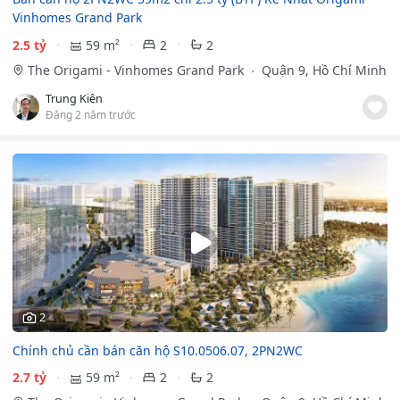
Vinhomes Grand Park
2.5 tỷ
59 m²
2
2
The Origami - Vinhomes Grand Park
Quận 9, Hồ Chí Minh
Trung Kiên
Đăng 2 năm trước
2
Chính chủ cần bán căn hộ S10.0506.07, 2PN2WC
2.7 tỷ
59 m²
2
2