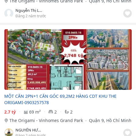
The Origami - Vinhomes Grand Park
Quận 9, Hồ Chí Minh
Nguyễn Thị Loan
Đăng 2 năm trước
6
MỘT CĂN 2PN+1 CĂN GÓC 69,2M2 HÀNG CDT KHU THE
ORIGAMI-0903257578
2.7 tỷ
69 m²
2
2
The Origami - Vinhomes Grand Park
Quận 9, Hồ Chí Minh
NGUYỄN HƯNG
Đăng 2 năm trước