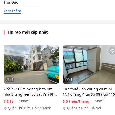
Thủ Đức
Xem thêm
Tin rao mới cập nhật
4
8
7 tỷ 2 - 100m ngang hơn 8m
Cho thuê Căn chung cư mini
nhà 3 tầng kiên cố sát Vạn Phúc
1N1K Tầng 4 tại Số 98 ngõ 116
City - HẺM XE HƠI…
Phan Kế Bính, Ba Đình.…
7.2 tỷ
6.5 triệu/tháng
100m²
50m²
Quận Thủ Đức, Hồ Chí Minh
Quận Ba Đình, Hà Nội