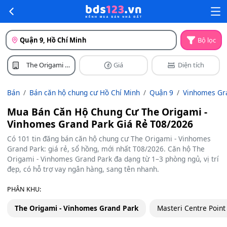
Quận 9, Hồ Chí Minh
Bộ lọc
The Origami -
Giá
Diện tích
Vinhomes
Grand Park
Bán
Bán căn hộ chung cư Hồ Chí Minh
Quận 9
Vinhomes Gr
Mua Bán Căn Hộ Chung Cư The Origami -
Vinhomes Grand Park Giá Rẻ T08/2026
Có 101 tin đăng bán căn hộ chung cư The Origami - Vinhomes
Grand Park: giá rẻ, sổ hồng, mới nhất T08/2026. Căn hộ The
Origami - Vinhomes Grand Park đa dạng từ 1–3 phòng ngủ, vị trí
đẹp, có hỗ trợ vay ngân hàng, sang tên nhanh.
PHÂN KHU:
The Origami - Vinhomes Grand Park
Masteri Centre Point