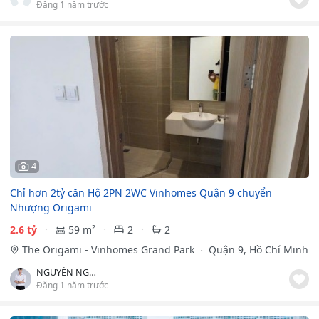
Đăng 1 năm trước
4
Chỉ hơn 2tỷ căn Hộ 2PN 2WC Vinhomes Quận 9 chuyển
Nhượng Origami
2.6 tỷ
59 m²
2
2
The Origami - Vinhomes Grand Park
Quận 9, Hồ Chí Minh
NGUYỄN NGỌC HUY
Đăng 1 năm trước