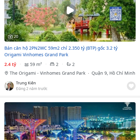
20
Bán căn hộ 2PN2WC 59m2 chỉ 2.350 tỷ (BTP) gốc 3.2 tỷ
Origami Vinhomes Grand Park
2.4 tỷ
59 m²
2
2
The Origami - Vinhomes Grand Park
Quận 9, Hồ Chí Minh
Trung Kiên
Đăng 2 năm trước