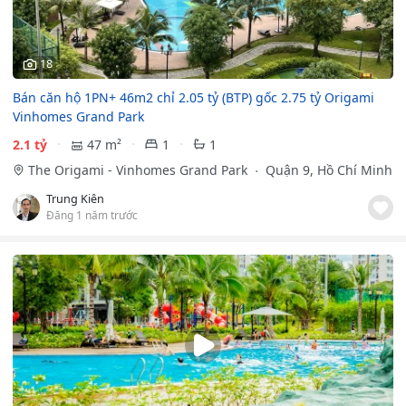
18
Bán căn hộ 1PN+ 46m2 chỉ 2.05 tỷ (BTP) gốc 2.75 tỷ Origami
Vinhomes Grand Park
2.1 tỷ
47 m²
1
1
The Origami - Vinhomes Grand Park
Quận 9, Hồ Chí Minh
Trung Kiên
Đăng 1 năm trước