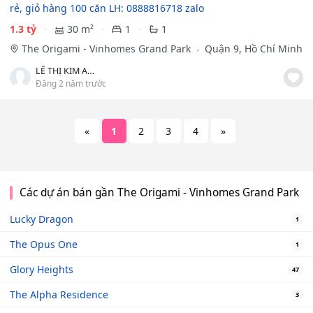
rẻ, giỏ hàng 100 căn LH: 0888816718 zalo
1.3 tỷ
30 m²
1
1
The Origami - Vinhomes Grand Park
Quận 9, Hồ Chí Minh
LÊ THỊ KIM ANH
Đăng 2 năm trước
«
1
2
3
4
»
Các dự án bán gần The Origami - Vinhomes Grand Park
Lucky Dragon
1
The Opus One
1
Glory Heights
47
The Alpha Residence
3