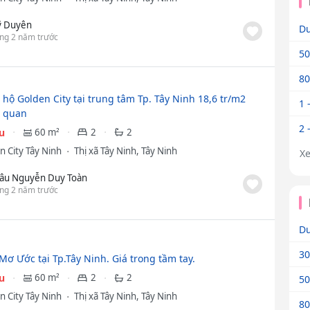
 Duyên
Dư
ng 2 năm trước
50
80
 hộ Golden City tại trung tâm Tp. Tây Ninh 18,6 tr/m2
1 
u quan
2 
ệu
60 m²
2
2
n City Tây Ninh
Thị xã Tây Ninh, Tây Ninh
X
âu Nguyễn Duy Toàn
ng 2 năm trước
Dư
30
Mơ Ước tại Tp.Tây Ninh. Giá trong tầm tay.
ệu
60 m²
2
2
50
n City Tây Ninh
Thị xã Tây Ninh, Tây Ninh
80