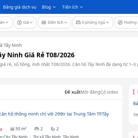
Bảng giá dịch vụ
Blog
Tiện ích
 án
Giá
Diện tích
0 phòng ngủ
Hướng
xã Tây Ninh
y Ninh Giá Rẻ T08/2026
giá rẻ, sổ hồng, mới nhất T08/2026. Căn hộ Tây Ninh đa dạng từ 1–3 p
Đề xuất
Mới đăng
Có video
Bá
căn hộ thông minh chỉ với 299tr tại Trung Tâm TP.Tây
X
ệu
50 m²
2
2
n City Tây Ninh
Thị xã Tây Ninh, Tây Ninh