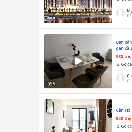
Mỹ
Đă
7
Bán căn
gần cầ
980 tri
Golde
Ch
Đă
5
Căn Hộ 
950 tri
Golde