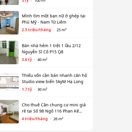
5 tỷ
100 m²
Mình tìm một bạn nữ ở ghép tại
Phú Mỹ - Nam Từ Liêm
2.5 triệu/tháng
25 m²
Bán nhà hẻm 1 trệt 1 lầu 2/12
Nguyễn Sĩ Cố P15 Q8
3.6 tỷ
40 m²
Thiếu vốn cần bán nhanh căn hộ
Studio view biển SkyM Hạ Long
1.7 tỷ
30 m²
Cho thuê Căn chung cư mini giá
rẻ tại Số 98 Ngõ 116 Phan Kế
Bính, Cống Vị, Ba Đình. Chỉ 4tr
4 triệu/tháng
26 m²