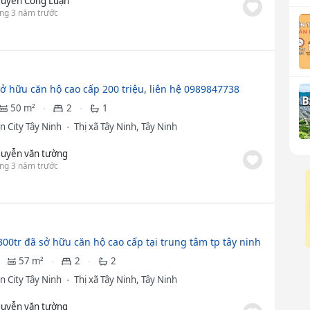
uyễn Công Luận
ng 3 năm trước
sở hữu căn hộ cao cấp 200 triệu, liên hệ 0989847738
50 m²
2
1
n City Tây Ninh
Thị xã Tây Ninh, Tây Ninh
uyễn văn tường
ng 3 năm trước
300tr đã sở hữu căn hộ cao cấp tại trung tâm tp tây ninh
57 m²
2
2
n City Tây Ninh
Thị xã Tây Ninh, Tây Ninh
uyễn văn tường