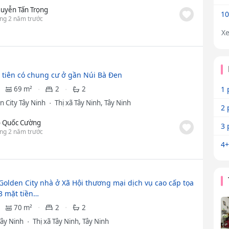
uyễn Tấn Trọng
10
ng 2 năm trước
X
 tiên có chung cư ở gần Núi Bà Đen
69 m²
2
2
1 
n City Tây Ninh
Thị xã Tây Ninh, Tây Ninh
2 
 Quốc Cường
3 
ng 2 năm trước
4+
Golden City nhà ở Xã Hội thương mại dịch vụ cao cấp tọa
 3 mặt tiền…
70 m²
2
2
ây Ninh
Thị xã Tây Ninh, Tây Ninh