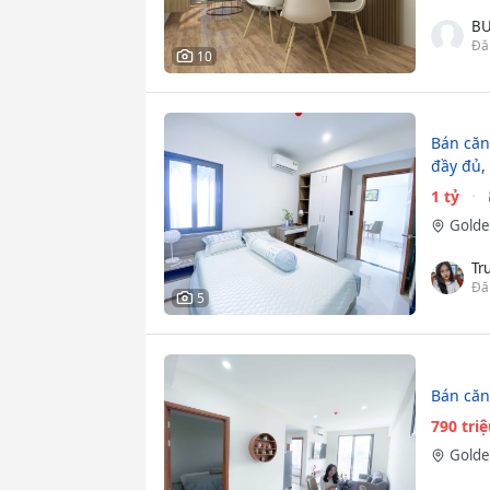
BU
Đă
10
Bán căn 
đầy đủ,
1 tỷ
Golde
Tr
Đă
5
Bán căn
790 tri
Golde