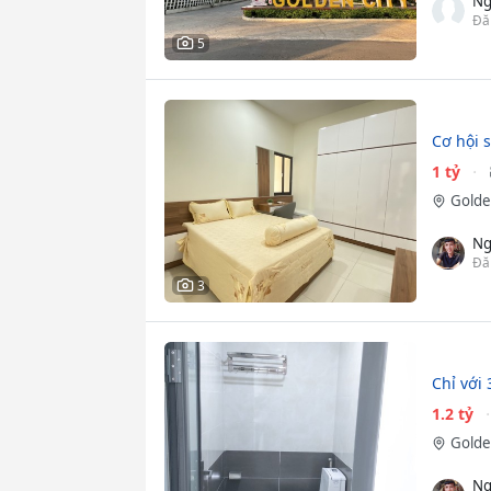
Ng
Đă
5
Cơ hội 
1 tỷ
Golde
Ng
Đă
3
Chỉ với 
1.2 tỷ
Golde
Ng