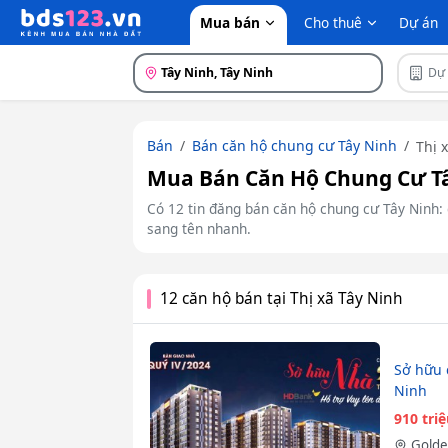
Mua bán
Cho thuê
Dự án
Tây Ninh, Tây Ninh
Dự
Bán
Bán căn hộ chung cư Tây Ninh
Thị 
Mua Bán Căn Hộ Chung Cư Tâ
Có 12 tin đăng bán căn hộ chung cư Tây Ninh: 
sang tên nhanh.
12 căn hộ bán tại Thị xã Tây Ninh
Sở hữu 
Ninh
910 tri
Golde