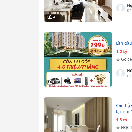
Ng
Đă
4
Lần đầu
1.2 tỷ
Golde
Hồ
Đă
6
Căn hộ 
lạc góc
1.5 tỷ
HQC T