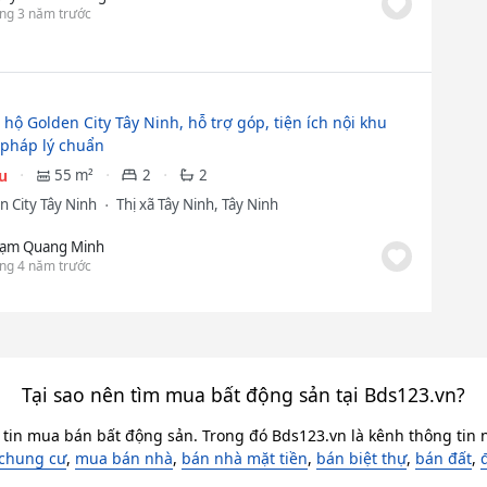
ng 3 năm trước
hộ Golden City Tây Ninh, hỗ trợ góp, tiện ích nội khu
 pháp lý chuẩn
ệu
55 m²
2
2
n City Tây Ninh
Thị xã Tây Ninh, Tây Ninh
ạm Quang Minh
ng 4 năm trước
Tại sao nên tìm mua bất động sản tại Bds123.vn?
 tin mua bán bất động sản. Trong đó Bds123.vn là kênh thông tin n
chung cư
,
mua bán nhà
,
bán nhà mặt tiền
,
bán biệt thự
,
bán đất
,