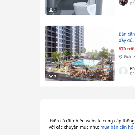
Đă
5
Bán căn 
đầy đủ,
870 tri
Golde
Ph
Đă
7
Hiện có rất nhiều website cung cấp thông
với các chuyên mục như:
mua bán căn hộ 