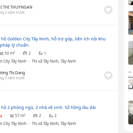
I THI THUYNGAN
ng 2 năm trước
hộ Golden City Tây Ninh, hỗ trợ góp, tiện ích nội khu
 pháp lý chuẩn.
50 m²
2
1
n City Tây Ninh
Thị xã Tây Ninh, Tây Ninh
ương Thị Dang
ng 3 năm trước
 hộ 2 phòng ngủ, 2 nhà vệ sinh. Sổ hồng lâu dài
ệu
57 m²
2
2
n City Tây Ninh
Thị xã Tây Ninh, Tây Ninh