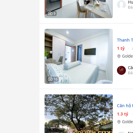
Hu
Đă
9
Thanh T
1 tỷ
Golde
Că
Đă
16
Căn hộ 
1.3 tỷ
Golde