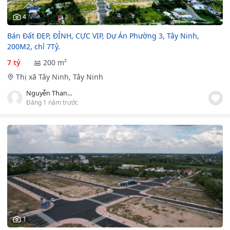
4
Bán Đất ĐẸP, ĐỈNH, CỰC VIP, Dự Án Phường 3, Tây Ninh,
200M2, chỉ 7Tỷ.
7 tỷ
200 m²
Thị xã Tây Ninh, Tây Ninh
Nguyễn Thanh Hùng
Đăng 1 năm trước
1