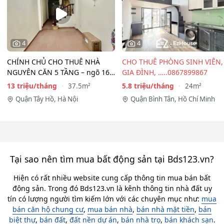
4
4
CHÍNH CHỦ CHO THUÊ NHÀ
CHO THUÊ PHÒNG SINH VIÊN,
NGUYÊN CĂN 5 TẦNG – ngõ 167
GIA ĐÌNH, …..0867899867
Đồng Cổ, Tây Hồ
13 triệu/tháng
5.8 triệu/tháng
37.5m²
24m²
Quận Tây Hồ, Hà Nội
Quận Bình Tân, Hồ Chí Minh
Tại sao nên tìm mua bất động sản tại Bds123.vn?
Hiện có rất nhiều website cung cấp thông tin mua bán bất
động sản. Trong đó Bds123.vn là kênh thông tin nhà đất uy
tín có lượng người tìm kiếm lớn với các chuyên mục như:
mua
bán căn hộ chung cư
,
mua bán nhà
,
bán nhà mặt tiền
,
bán
biệt thự
,
bán đất
,
đất nền dự án
,
bán nhà trọ
,
bán khách sạn
.