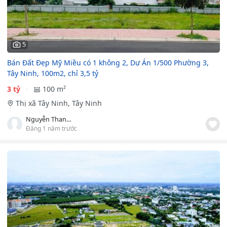
5
Bán Đất Đẹp Mỹ Miều có 1 không 2, Dự Án 1/500 Phường 3,
Tây Ninh, 100m2, chỉ 3,5 tỷ
3 tỷ
100 m²
Thị xã Tây Ninh, Tây Ninh
Nguyễn Thanh Hùng
Đăng 1 năm trước