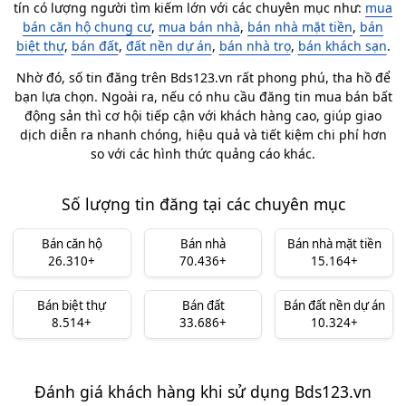
tín có lượng người tìm kiếm lớn với các chuyên mục như:
mua
bán căn hộ chung cư
,
mua bán nhà
,
bán nhà mặt tiền
,
bán
biệt thự
,
bán đất
,
đất nền dự án
,
bán nhà trọ
,
bán khách sạn
.
Nhờ đó, số tin đăng trên Bds123.vn rất phong phú, tha hồ để
bạn lựa chọn. Ngoài ra, nếu có nhu cầu đăng tin mua bán bất
động sản thì cơ hội tiếp cận với khách hàng cao, giúp giao
dịch diễn ra nhanh chóng, hiệu quả và tiết kiệm chi phí hơn
so với các hình thức quảng cáo khác.
Số lượng tin đăng tại các chuyên mục
Bán căn hộ
Bán nhà
Bán nhà mặt tiền
26.310+
70.436+
15.164+
Bán biệt thự
Bán đất
Bán đất nền dự án
8.514+
33.686+
10.324+
Đánh giá khách hàng khi sử dụng Bds123.vn