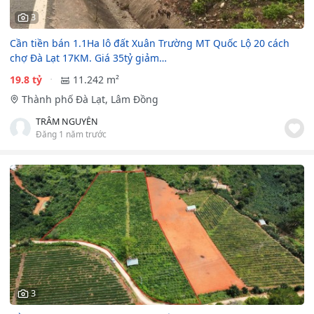
3
Cần tiền bán 1.1Ha lô đất Xuân Trường MT Quốc Lộ 20 cách
chợ Đà Lạt 17KM. Giá 35tỷ giảm…
19.8 tỷ
11.242 m²
Thành phố Đà Lạt, Lâm Đồng
TRÂM NGUYỄN
Đăng 1 năm trước
3