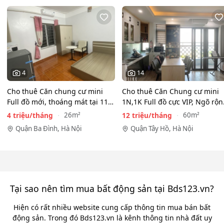
4
14
Cho thuê Căn chung cư mini
Cho thuê Căn Chung cư mini
Full đồ mới, thoáng mát tại 116
1N,1K Full đồ cực VIP, Ngõ rộ
Phan Kế Bính, Ba…
View toàn mặt hồ…
4 triệu/tháng
12 triệu/tháng
26m²
60m²
Quận Ba Đình, Hà Nội
Quận Tây Hồ, Hà Nội
Tại sao nên tìm mua bất động sản tại Bds123.vn?
Hiện có rất nhiều website cung cấp thông tin mua bán bất
động sản. Trong đó Bds123.vn là kênh thông tin nhà đất uy