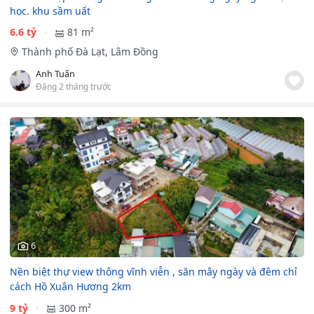
học. khu sầm uất
6.6 tỷ
81 m²
Thành phố Đà Lạt, Lâm Đồng
Anh Tuấn
Đăng 2 tháng trước
6
Nền biệt thự view thông vĩnh viễn , săn mây ngày và đêm chỉ
cách Hồ Xuân Hương 2km
9 tỷ
300 m²