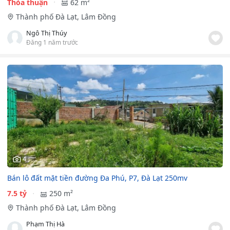
Thỏa thuận
62 m²
Thành phố Đà Lạt, Lâm Đồng
Ngô Thị Thúy
Đăng 1 năm trước
4
Bán lô đất mặt tiền đường Đa Phú, P7, Đà Lạt 250mv
7.5 tỷ
250 m²
Thành phố Đà Lạt, Lâm Đồng
Phạm Thị Hà