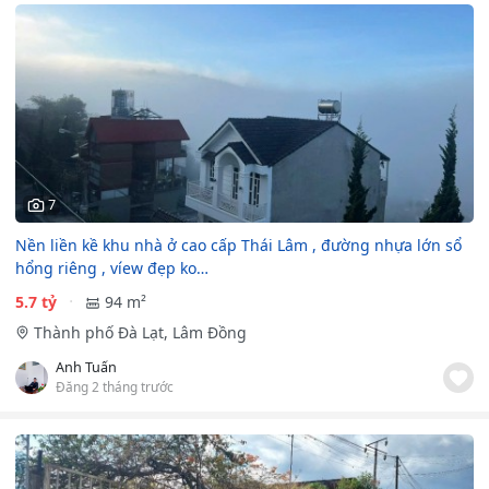
7
Nền liền kề khu nhà ở cao cấp Thái Lâm , đường nhựa lớn sổ
hổng riêng , víew đẹp ko…
5.7 tỷ
94 m²
Thành phố Đà Lạt, Lâm Đồng
Anh Tuấn
Đăng 2 tháng trước