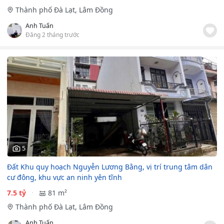
Thành phố Đà Lạt, Lâm Đồng
Anh Tuấn
Đăng 2 tháng trước
5
Đất Khu quy hoạch Nguyễn Lương Bằng, vị trí trung tâm dân
cư đông, khu vực an ninh yên tĩnh
7.5 tỷ
81 m²
Thành phố Đà Lạt, Lâm Đồng
Anh Tuấn