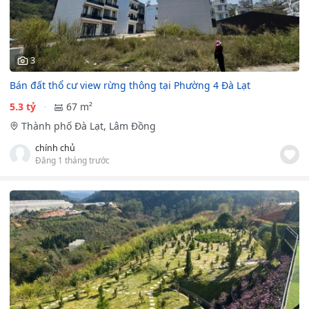
3
Bán đất thổ cư view rừng thông tại Phường 4 Đà Lạt
5.3 tỷ
67 m²
Thành phố Đà Lạt, Lâm Đồng
chính chủ
Đăng 1 tháng trước