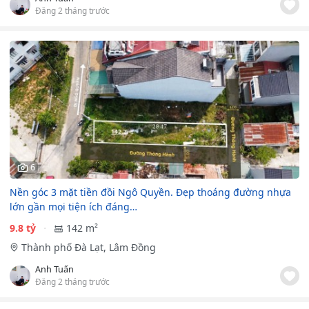
Đăng 2 tháng trước
6
Nền góc 3 mặt tiền đồi Ngô Quyền. Đẹp thoáng đường nhựa
lớn gần mọi tiện ích đáng…
9.8 tỷ
142 m²
Thành phố Đà Lạt, Lâm Đồng
Anh Tuấn
Đăng 2 tháng trước