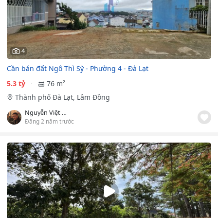
4
Cần bán đất Ngô Thì Sỹ - Phường 4 - Đà Lạt
5.3 tỷ
76 m²
Thành phố Đà Lạt, Lâm Đồng
Nguyễn Việt Anh
Đăng 2 năm trước