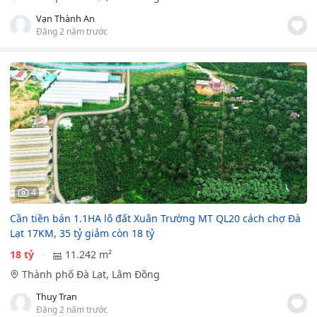
Vạn Thành An
Đăng 2 năm trước
4
Cần tiền bán 1.1HA lô đất Xuân Trường MT QL20 cách chợ Đà
Lạt 17KM, 35 tỷ giảm còn 18 tỷ
18 tỷ
11.242 m²
Thành phố Đà Lạt, Lâm Đồng
Thuy Tran
Đăng 2 năm trước