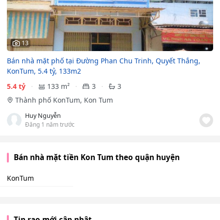
13
Bán nhà mặt phố tại Đường Phan Chu Trinh, Quyết Thắng,
KonTum, 5.4 tỷ, 133m2
5.4 tỷ
133 m²
3
3
Thành phố KonTum, Kon Tum
Huy Nguyễn
Đăng 1 năm trước
Bán nhà mặt tiền Kon Tum theo quận huyện
KonTum
Tin rao mới cập nhật