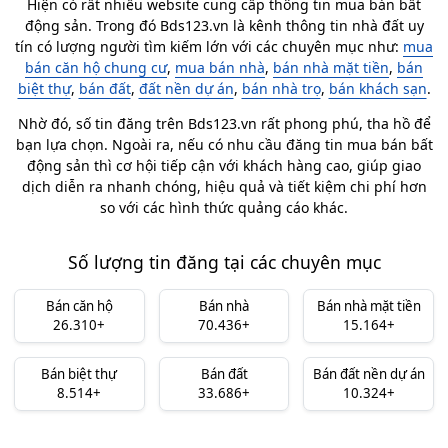
Hiện có rất nhiều website cung cấp thông tin mua bán bất
động sản. Trong đó Bds123.vn là kênh thông tin nhà đất uy
tín có lượng người tìm kiếm lớn với các chuyên mục như:
mua
bán căn hộ chung cư
,
mua bán nhà
,
bán nhà mặt tiền
,
bán
biệt thự
,
bán đất
,
đất nền dự án
,
bán nhà trọ
,
bán khách sạn
.
Nhờ đó, số tin đăng trên Bds123.vn rất phong phú, tha hồ để
bạn lựa chọn. Ngoài ra, nếu có nhu cầu đăng tin mua bán bất
động sản thì cơ hội tiếp cận với khách hàng cao, giúp giao
dịch diễn ra nhanh chóng, hiệu quả và tiết kiệm chi phí hơn
so với các hình thức quảng cáo khác.
Số lượng tin đăng tại các chuyên mục
Bán căn hộ
Bán nhà
Bán nhà mặt tiền
26.310+
70.436+
15.164+
Bán biệt thự
Bán đất
Bán đất nền dự án
8.514+
33.686+
10.324+