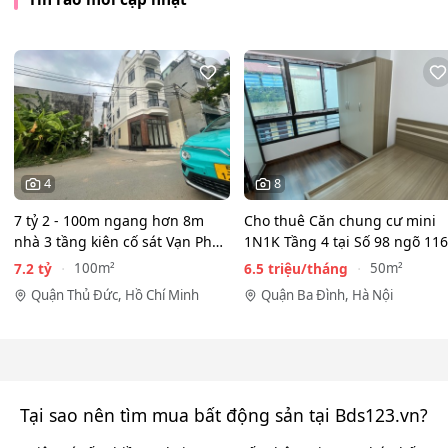
4
8
7 tỷ 2 - 100m ngang hơn 8m
Cho thuê Căn chung cư mini
nhà 3 tầng kiên cố sát Vạn Phúc
1N1K Tầng 4 tại Số 98 ngõ 116
City - HẺM XE HƠI…
Phan Kế Bính, Ba Đình.…
7.2 tỷ
6.5 triệu/tháng
100m²
50m²
Quận Thủ Đức, Hồ Chí Minh
Quận Ba Đình, Hà Nội
Tại sao nên tìm mua bất động sản tại Bds123.vn?