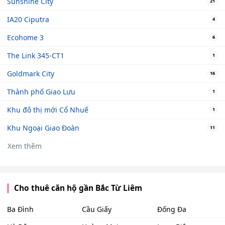
Sunshine City
21
IA20 Ciputra
4
Ecohome 3
6
The Link 345-CT1
1
Goldmark City
16
Thành phố Giao Lưu
1
Khu đô thị mới Cổ Nhuế
1
Khu Ngoại Giao Đoàn
11
Xem thêm
Cho thuê căn hộ gần Bắc Từ Liêm
Ba Đình
Cầu Giấy
Đống Đa