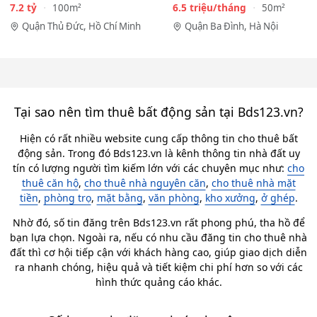
City - HẺM XE HƠI…
Phan Kế Bính, Ba Đình.…
7.2 tỷ
6.5 triệu/tháng
100m²
50m²
Quận Thủ Đức, Hồ Chí Minh
Quận Ba Đình, Hà Nội
Tại sao nên tìm thuê bất động sản tại Bds123.vn?
Hiện có rất nhiều website cung cấp thông tin cho thuê bất
động sản. Trong đó Bds123.vn là kênh thông tin nhà đất uy
tín có lượng người tìm kiếm lớn với các chuyên mục như:
cho
thuê căn hộ
,
cho thuê nhà nguyên căn
,
cho thuê nhà mặt
tiền
,
phòng trọ
,
mặt bằng
,
văn phòng
,
kho xưởng
,
ở ghép
.
Nhờ đó, số tin đăng trên Bds123.vn rất phong phú, tha hồ để
bạn lựa chọn. Ngoài ra, nếu có nhu cầu đăng tin cho thuê nhà
đất thì cơ hội tiếp cận với khách hàng cao, giúp giao dịch diễn
ra nhanh chóng, hiệu quả và tiết kiệm chi phí hơn so với các
hình thức quảng cáo khác.