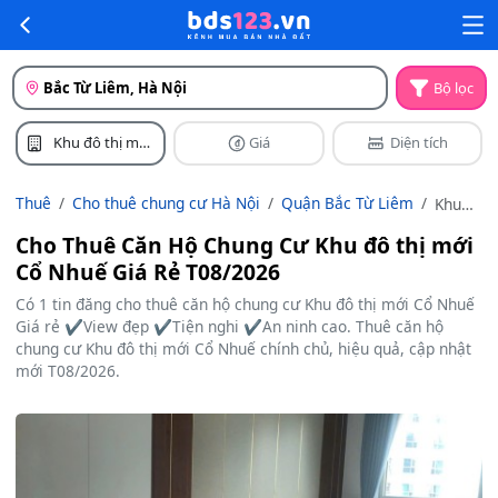
Bắc Từ Liêm, Hà Nội
Bộ lọc
Khu đô thị mới
Giá
Diện tích
Cổ Nhuế
Thuê
Cho thuê chung cư Hà Nội
Quận Bắc Từ Liêm
Khu
đô thị
Cho Thuê Căn Hộ Chung Cư Khu đô thị mới
mới
Cổ Nhuế Giá Rẻ T08/2026
Cổ
Nhuế
Có 1 tin đăng cho thuê căn hộ chung cư Khu đô thị mới Cổ Nhuế
Giá rẻ ✔️View đẹp ✔️Tiện nghi ✔️An ninh cao. Thuê căn hộ
chung cư Khu đô thị mới Cổ Nhuế chính chủ, hiệu quả, cập nhật
mới T08/2026.