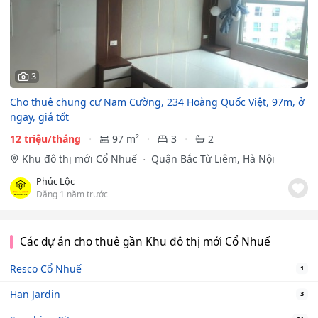
3
Cho thuê chung cư Nam Cường, 234 Hoàng Quốc Việt, 97m, ở
ngay, giá tốt
12 triệu/tháng
97 m²
3
2
Khu đô thị mới Cổ Nhuế
Quận Bắc Từ Liêm, Hà Nội
Phúc Lộc
Đăng 1 năm trước
Các dự án cho thuê gần Khu đô thị mới Cổ Nhuế
Resco Cổ Nhuế
1
Han Jardin
3