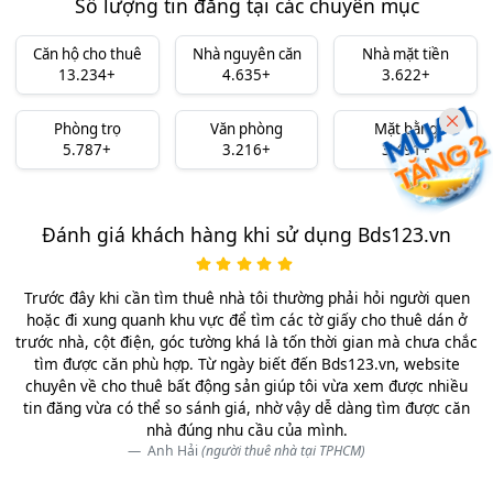
Số lượng tin đăng tại các chuyên mục
Căn hộ cho thuê
Nhà nguyên căn
Nhà mặt tiền
13.234+
4.635+
3.622+
Phòng trọ
Văn phòng
Mặt bằng
5.787+
3.216+
3.491+
Đánh giá khách hàng khi sử dụng Bds123.vn
Trước đây khi cần tìm thuê nhà tôi thường phải hỏi người quen
hoặc đi xung quanh khu vực để tìm các tờ giấy cho thuê dán ở
trước nhà, cột điện, góc tường khá là tốn thời gian mà chưa chắc
tìm được căn phù hợp. Từ ngày biết đến Bds123.vn, website
chuyên về cho thuê bất động sản giúp tôi vừa xem được nhiều
tin đăng vừa có thể so sánh giá, nhờ vậy dễ dàng tìm được căn
nhà đúng nhu cầu của mình.
Anh Hải
(người thuê nhà tại TPHCM)