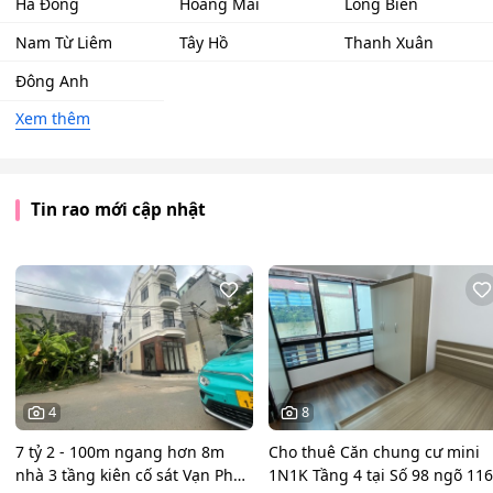
Hà Đông
Hoàng Mai
Long Biên
Nam Từ Liêm
Tây Hồ
Thanh Xuân
Đông Anh
Xem thêm
Tin rao mới cập nhật
4
8
7 tỷ 2 - 100m ngang hơn 8m
Cho thuê Căn chung cư mini
nhà 3 tầng kiên cố sát Vạn Phúc
1N1K Tầng 4 tại Số 98 ngõ 116