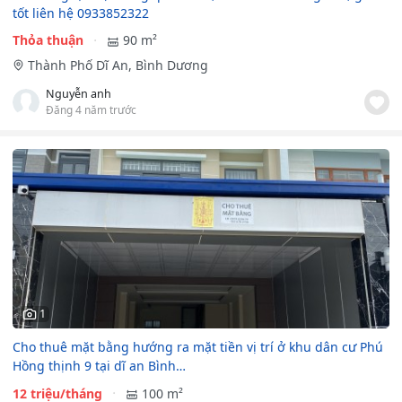
tốt liên hệ 0933852322
Thỏa thuận
90 m²
Thành Phố Dĩ An, Bình Dương
Nguyễn anh
Đăng 4 năm trước
1
Cho thuê mặt bằng hướng ra mặt tiền vị trí ở khu dân cư Phú
Hồng thịnh 9 tại dĩ an Bình…
12 triệu/tháng
100 m²