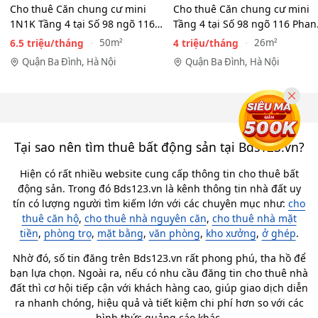
Cho thuê Căn chung cư mini
Cho thuê Căn chung cư mini
1N1K Tầng 4 tại Số 98 ngõ 116
Tầng 4 tại Số 98 ngõ 116 Phan
Phan Kế Bính, Ba Đình.…
Kế Bính, Cống Vị, Ba…
6.5 triệu/tháng
4 triệu/tháng
50m²
26m²
Quận Ba Đình, Hà Nội
Quận Ba Đình, Hà Nội
Tại sao nên tìm thuê bất động sản tại Bds123.vn?
Hiện có rất nhiều website cung cấp thông tin cho thuê bất
động sản. Trong đó Bds123.vn là kênh thông tin nhà đất uy
tín có lượng người tìm kiếm lớn với các chuyên mục như:
cho
thuê căn hộ
,
cho thuê nhà nguyên căn
,
cho thuê nhà mặt
tiền
,
phòng trọ
,
mặt bằng
,
văn phòng
,
kho xưởng
,
ở ghép
.
Nhờ đó, số tin đăng trên Bds123.vn rất phong phú, tha hồ để
bạn lựa chọn. Ngoài ra, nếu có nhu cầu đăng tin cho thuê nhà
đất thì cơ hội tiếp cận với khách hàng cao, giúp giao dịch diễn
ra nhanh chóng, hiệu quả và tiết kiệm chi phí hơn so với các
hình thức quảng cáo khác.