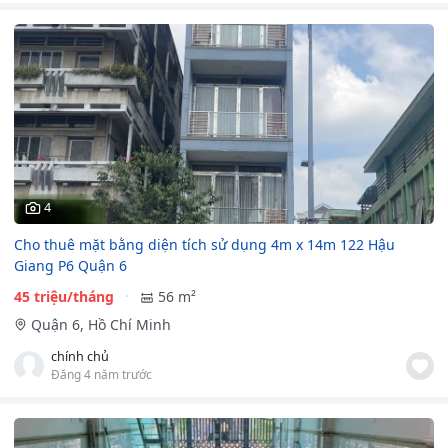
4
Cho thuê mặt bằng diện tích sử dụng 4m x 14m 122 Hậu
Giang P6 Quận 6
45 triệu/tháng
56 m²
Quận 6, Hồ Chí Minh
chính chủ
Đăng 4 năm trước