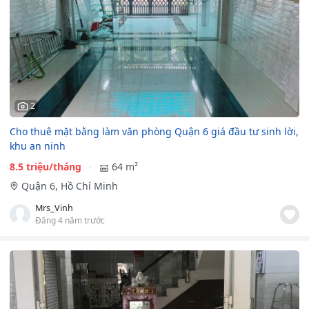
2
Cho thuê mặt bằng làm văn phòng Quận 6 giá đầu tư sinh lời,
khu an ninh
8.5 triệu/tháng
64 m²
Quận 6, Hồ Chí Minh
Mrs_Vinh
Đăng 4 năm trước