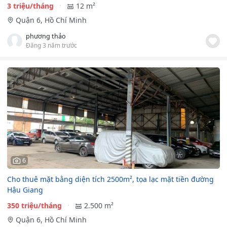
3 triệu/tháng
12 m²
Quận 6, Hồ Chí Minh
phương thảo
Đăng 3 năm trước
6
Cho thuê mặt bằng diện tích 2500m², tọa lạc mặt tiền đường
Hậu Giang
350 triệu/tháng
2.500 m²
Quận 6, Hồ Chí Minh