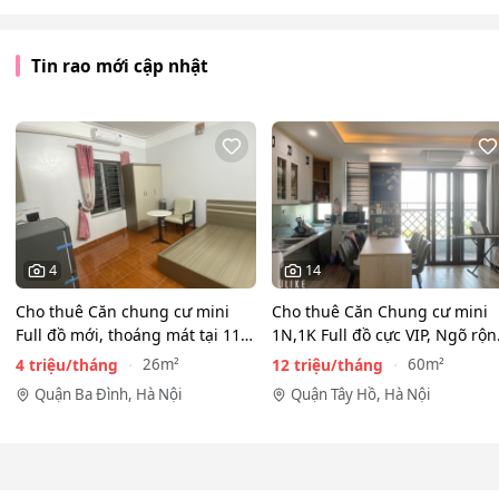
Tin rao mới cập nhật
4
14
Cho thuê Căn chung cư mini
Cho thuê Căn Chung cư mini
Full đồ mới, thoáng mát tại 116
1N,1K Full đồ cực VIP, Ngõ rộ
Phan Kế Bính, Ba…
View toàn mặt hồ…
4 triệu/tháng
12 triệu/tháng
26m²
60m²
Quận Ba Đình, Hà Nội
Quận Tây Hồ, Hà Nội