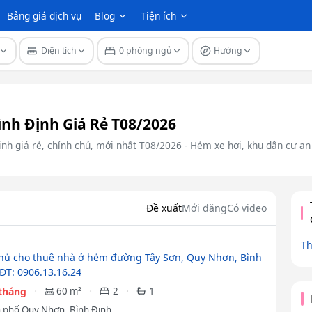
Bảng giá dịch vụ
Blog
Tiện ích
Diện tích
0 phòng ngủ
Hướng
nh Định Giá Rẻ T08/2026
nh giá rẻ, chính chủ, mới nhất T08/2026 - Hẻm xe hơi, khu dân cư an 
Đề xuất
Mới đăng
Có video
Th
hủ cho thuê nhà ở hẻm đường Tây Sơn, Quy Nhơn, Bình
SĐT: 0906.13.16.24
/tháng
60 m²
2
1
 phố Quy Nhơn, Bình Định