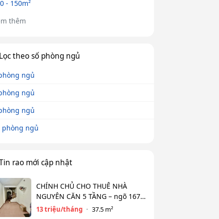
0 - 150m²
em thêm
Lọc theo số phòng ngủ
phòng ngủ
phòng ngủ
phòng ngủ
 phòng ngủ
Tin rao mới cập nhật
CHÍNH CHỦ CHO THUÊ NHÀ
NGUYÊN CĂN 5 TẦNG – ngõ 167
Đồng Cổ, Tây Hồ
13 triệu/tháng
37.5 m²