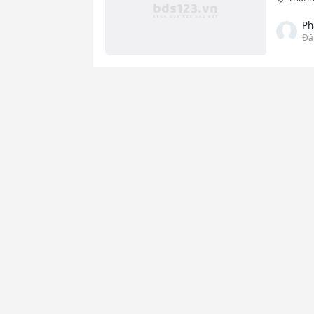
Ph
Đă