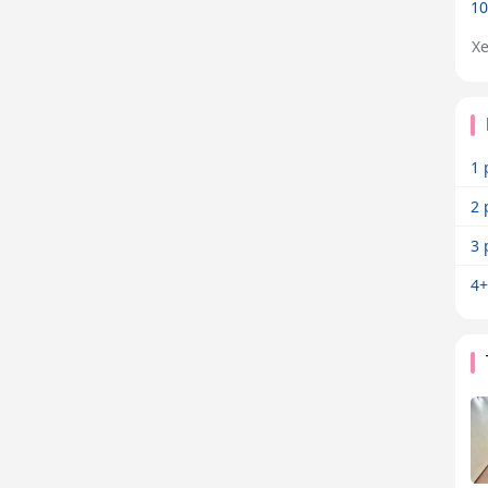
10
X
1 
2 
3 
4+