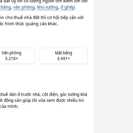
 đất uy tín có lượng người tìm kiếm lớn với
 bằng
,
văn phòng
,
kho xưởng
,
ở ghép
.
n cho thuê nhà đất thì cơ hội tiếp cận với
các hình thức quảng cáo khác.
Văn phòng
Mặt bằng
3.216+
3.491+
thuê dán ở trước nhà, cột điện, góc tường khá
ất động sản giúp tôi vừa xem được nhiều tin
 của mình.