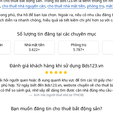
in cho thuê bất động sản. Trong đó Bds123.vn là kênh thông tin nhà
,
cho thuê nhà nguyên căn
,
cho thuê nhà mặt tiền
,
phòng trọ
,
mặt
ong phú, tha hồ để bạn lựa chọn. Ngoài ra, nếu có nhu cầu đăng ti
ch diễn ra nhanh chóng, hiệu quả và tiết kiệm chi phí hơn so với 
Số lượng tin đăng tại các chuyên mục
ăn
Nhà mặt tiền
Phòng trọ
3.622+
5.787+
Đánh giá khách hàng khi sử dụng Bds123.vn
ải hỏi người quen hoặc đi xung quanh khu vực để tìm các tờ giấy cho 
 phù hợp. Từ ngày biết đến Bds123.vn, website chuyên về cho thuê b
có thể so sánh giá, nhờ vậy dễ dàng tìm được căn nhà đúng nhu cầu
Anh Hải
(người thuê nhà tại TPHCM)
Bạn muốn đăng tin cho thuê bất động sản?