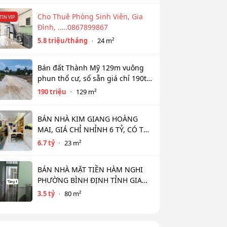
Cho Thuê Phòng Sinh Viên, Gia
TIN VIP
Đình, …..0867899867
5.8 triệu/tháng
24 m²
Bán đất Thành Mỹ 129m vuông
phun thổ cư, sổ sẵn giá chỉ 190tr
bao sổ
190 triệu
129 m²
BÁN NHÀ KIM GIANG HOÀNG
MAI, GIÁ CHỈ NHỈNH 6 TỶ, CÓ THỂ
THƯƠNG LƯỢNG
6.7 tỷ
23 m²
BÁN NHÀ MẶT TIỀN HÀM NGHI
PHƯỜNG BÌNH ĐỊNH TỈNH GIA
LAI (MỚI )
3.5 tỷ
80 m²