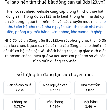
Tại sao nên tìm thuê bất động sản tại Bds123.vn?
Hiện có rất nhiều website cung cấp thông tin cho thuê bất
động sản. Trong đó Bds123.vn là kênh thông tin nhà đất uy
tín có lượng người tìm kiếm lớn với các chuyên mục như:
cho
thuê căn hộ
,
cho thuê nhà nguyên căn
,
cho thuê nhà mặt
tiền
,
phòng trọ
,
mặt bằng
,
văn phòng
,
kho xưởng
,
ở ghép
.
Nhờ đó, số tin đăng trên Bds123.vn rất phong phú, tha hồ để
bạn lựa chọn. Ngoài ra, nếu có nhu cầu đăng tin cho thuê nhà
đất thì cơ hội tiếp cận với khách hàng cao, giúp giao dịch diễn
ra nhanh chóng, hiệu quả và tiết kiệm chi phí hơn so với các
hình thức quảng cáo khác.
Số lượng tin đăng tại các chuyên mục
Căn hộ cho thuê
Nhà nguyên căn
Nhà mặt tiền
13.234+
4.635+
3.622+
Phòng trọ
Văn phòng
Mặt bằng
5.787+
3.216+
3.491+