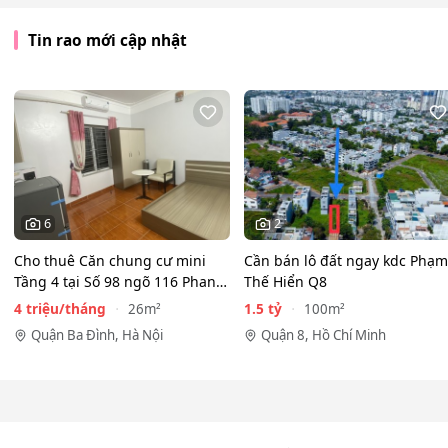
Tin rao mới cập nhật
6
2
Cho thuê Căn chung cư mini
Cần bán lô đất ngay kdc Phạm
Tầng 4 tại Số 98 ngõ 116 Phan
Thế Hiển Q8
Kế Bính, Cống Vị, Ba…
4 triệu/tháng
1.5 tỷ
26m²
100m²
Quận Ba Đình, Hà Nội
Quận 8, Hồ Chí Minh