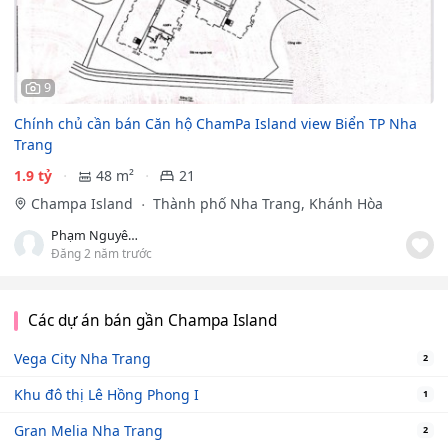
9
Chính chủ cần bán Căn hộ ChamPa Island view Biển TP Nha
Trang
1.9 tỷ
48 m²
21
Champa Island
Thành phố Nha Trang, Khánh Hòa
Phạm Nguyên Hùng
Đăng 2 năm trước
Các dự án bán gần Champa Island
Vega City Nha Trang
2
Khu đô thị Lê Hồng Phong I
1
Gran Melia Nha Trang
2