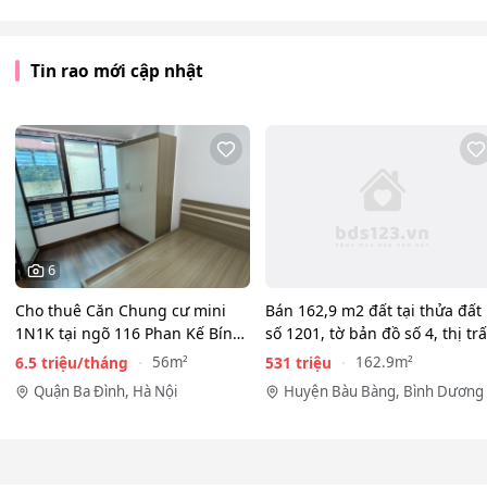
Tin rao mới cập nhật
6
Cho thuê Căn Chung cư mini
Bán 162,9 m2 đất tại thửa đất
1N1K tại ngõ 116 Phan Kế Bính,
số 1201, tờ bản đồ số 4, thị tr
Cống Vị, Ba Đình. Chỉ…
Lai…
6.5 triệu/tháng
531 triệu
56m²
162.9m²
Quận Ba Đình, Hà Nội
Huyện Bàu Bàng, Bình Dương