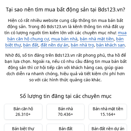
Tại sao nên tìm mua bất động sản tại Bds123.vn?
Hiện có rất nhiều website cung cấp thông tin mua bán bất
động sản. Trong đó Bds123.vn là kênh thông tin nhà đất uy
tín có lượng người tìm kiếm lớn với các chuyên mục như:
mua
bán căn hộ chung cư
,
mua bán nhà
,
bán nhà mặt tiền
,
bán
biệt thự
,
bán đất
,
đất nền dự án
,
bán nhà trọ
,
bán khách sạn
.
Nhờ đó, số tin đăng trên Bds123.vn rất phong phú, tha hồ để
bạn lựa chọn. Ngoài ra, nếu có nhu cầu đăng tin mua bán bất
động sản thì cơ hội tiếp cận với khách hàng cao, giúp giao
dịch diễn ra nhanh chóng, hiệu quả và tiết kiệm chi phí hơn
so với các hình thức quảng cáo khác.
Số lượng tin đăng tại các chuyên mục
Bán căn hộ
Bán nhà
Bán nhà mặt tiền
26.310+
70.436+
15.164+
Bán biệt thự
Bán đất
Bán đất nền dự án