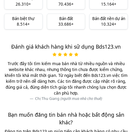
26.310+
70.436+
15.164+
Bán biệt thự
Bán đất
Bán đất nền dự án
8.514+
33.686+
10.324+
Đánh giá khách hàng khi sử dụng Bds123.vn
Trước đây tôi tìm kiếm mua bán nhà từ nhiều nguồn và nhiều
website khác nhau, nhưng thông tin chưa được kiểm chứng,
khiến tôi khá mất thời gian. Từ ngày biết đến Bds123.vn việc tìm
kiếm trở nên dễ dàng hơn. Các tin đăng được cập nhật rõ ràng,
đúng giá cả, đúng diện tích giúp tôi nhanh chóng lựa chọn được
căn phù hợp.
Chị Thu Giang
(người mua nhà cho thuê)
Bạn muốn đăng tin bán nhà hoặc bất động sản
khác?
Đăng tin trên Bds123.vn giúp tiếp cận khách hàng có nhu cầu