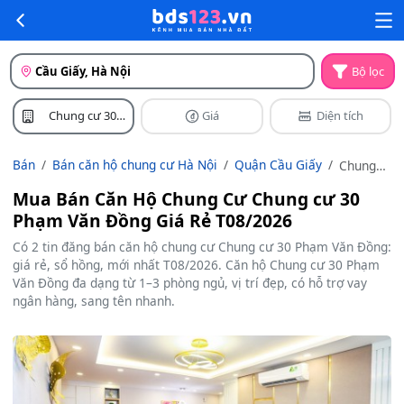
Cầu Giấy, Hà Nội
Bộ lọc
Chung cư 30
Giá
Diện tích
Phạm Văn Đồng
Bán
Bán căn hộ chung cư Hà Nội
Quận Cầu Giấy
Chung
cư 30
Mua Bán Căn Hộ Chung Cư Chung cư 30
Phạm
Phạm Văn Đồng Giá Rẻ T08/2026
Văn
Đồng
Có 2 tin đăng bán căn hộ chung cư Chung cư 30 Phạm Văn Đồng:
giá rẻ, sổ hồng, mới nhất T08/2026. Căn hộ Chung cư 30 Phạm
Văn Đồng đa dạng từ 1–3 phòng ngủ, vị trí đẹp, có hỗ trợ vay
ngân hàng, sang tên nhanh.