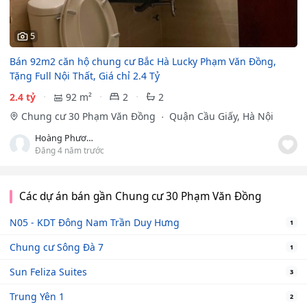
5
Bán 92m2 căn hộ chung cư Bắc Hà Lucky Phạm Văn Đồng,
Tặng Full Nội Thất, Giá chỉ 2.4 Tỷ
2.4 tỷ
92 m²
2
2
Chung cư 30 Phạm Văn Đồng
Quận Cầu Giấy, Hà Nội
Hoàng Phương Thảo
Đăng 4 năm trước
Các dự án bán gần Chung cư 30 Phạm Văn Đồng
N05 - KDT Đông Nam Trần Duy Hưng
1
Chung cư Sông Đà 7
1
Sun Feliza Suites
3
Trung Yên 1
2