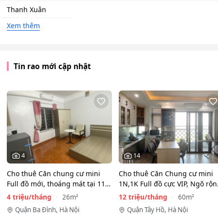
Thanh Xuân
Xem thêm
Tin rao mới cập nhật
4
14
Cho thuê Căn chung cư mini
Cho thuê Căn Chung cư mini
Full đồ mới, thoáng mát tại 116
1N,1K Full đồ cực VIP, Ngõ rộ
Phan Kế Bính, Ba…
View toàn mặt hồ…
4 triệu/tháng
12 triệu/tháng
26m²
60m²
Quận Ba Đình, Hà Nội
Quận Tây Hồ, Hà Nội