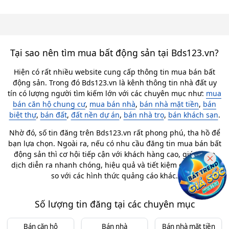
Tại sao nên tìm mua bất động sản tại Bds123.vn?
Hiện có rất nhiều website cung cấp thông tin mua bán bất
động sản. Trong đó Bds123.vn là kênh thông tin nhà đất uy
tín có lượng người tìm kiếm lớn với các chuyên mục như:
mua
bán căn hộ chung cư
,
mua bán nhà
,
bán nhà mặt tiền
,
bán
biệt thự
,
bán đất
,
đất nền dự án
,
bán nhà trọ
,
bán khách sạn
.
Nhờ đó, số tin đăng trên Bds123.vn rất phong phú, tha hồ để
bạn lựa chọn. Ngoài ra, nếu có nhu cầu đăng tin mua bán bất
động sản thì cơ hội tiếp cận với khách hàng cao, giúp giao
dịch diễn ra nhanh chóng, hiệu quả và tiết kiệm chi phí hơn
so với các hình thức quảng cáo khác.
Số lượng tin đăng tại các chuyên mục
Bán căn hộ
Bán nhà
Bán nhà mặt tiền