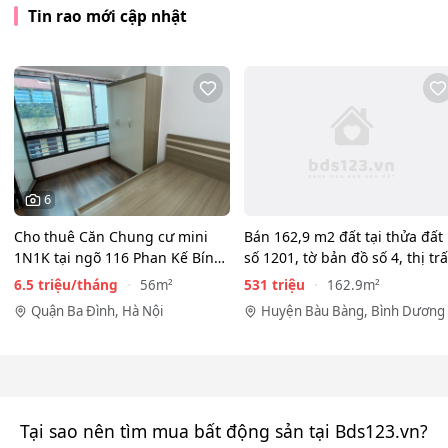
Tin rao mới cập nhật
6
Cho thuê Căn Chung cư mini
Bán 162,9 m2 đất tại thửa đất
1N1K tại ngõ 116 Phan Kế Bính,
số 1201, tờ bản đồ số 4, thị tr
Cống Vị, Ba Đình. Chỉ…
Lai…
6.5 triệu/tháng
531 triệu
56m²
162.9m²
Quận Ba Đình, Hà Nội
Huyện Bàu Bàng, Bình Dương
Tại sao nên tìm mua bất động sản tại Bds123.vn?