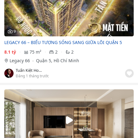
9
LEGACY 66 – BIỂU TƯỢNG SỐNG SANG GIỮA LÕI QUẬN 5
8.1 tỷ
75 m²
2
2
Legacy 66
Quận 5, Hồ Chí Minh
Tuấn Kiệt Homes
Đăng 1 tháng trước