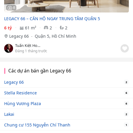
8
LEGACY 66 – CĂN HỘ NGAY TRUNG TÂM QUẬN 5
6 tỷ
61 m²
2
2
Legacy 66
Quận 5, Hồ Chí Minh
Tuấn Kiệt Homes
Đăng 1 tháng trước
Các dự án bán gần Legacy 66
Legacy 66
2
Stella Residence
6
Hùng Vương Plaza
6
Lakai
2
Chung cư 155 Nguyễn Chí Thanh
1