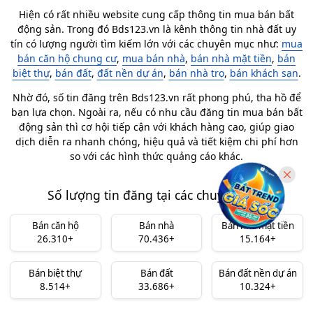
Hiện có rất nhiều website cung cấp thông tin mua bán bất
động sản. Trong đó Bds123.vn là kênh thông tin nhà đất uy
tín có lượng người tìm kiếm lớn với các chuyên mục như:
mua
bán căn hộ chung cư
,
mua bán nhà
,
bán nhà mặt tiền
,
bán
biệt thự
,
bán đất
,
đất nền dự án
,
bán nhà trọ
,
bán khách sạn
.
Nhờ đó, số tin đăng trên Bds123.vn rất phong phú, tha hồ để
bạn lựa chọn. Ngoài ra, nếu có nhu cầu đăng tin mua bán bất
động sản thì cơ hội tiếp cận với khách hàng cao, giúp giao
dịch diễn ra nhanh chóng, hiệu quả và tiết kiệm chi phí hơn
so với các hình thức quảng cáo khác.
Số lượng tin đăng tại các chuyên mục
Bán căn hộ
Bán nhà
Bán nhà mặt tiền
26.310+
70.436+
15.164+
Bán biệt thự
Bán đất
Bán đất nền dự án
8.514+
33.686+
10.324+