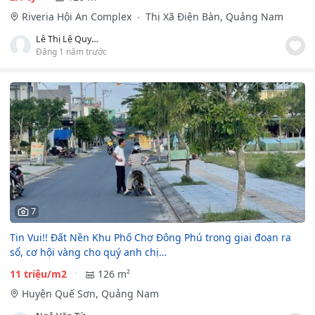
Riveria Hội An Complex
Thị Xã Điện Bàn, Quảng Nam
Lê Thị Lệ Quyên
Đăng 1 năm trước
7
Tin Vui!! Đất Nền Khu Phố Chợ Đông Phú trong giai đoạn ra
sổ, cơ hội vàng cho quý anh chị…
11 triệu/m2
126 m²
Huyện Quế Sơn, Quảng Nam