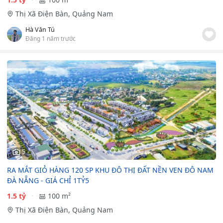
Thị Xã Điện Bàn, Quảng Nam
Hà Văn Tú
Đăng 1 năm trước
5
RA MẮT GIỎ HÀNG 120 SP KHU ĐÔ THỊ ĐẤT NỀN VEN ĐÔ NAM
ĐÀ NẴNG - GIÁ CHỈ 1TỶ5
1.5 tỷ
100 m²
Thị Xã Điện Bàn, Quảng Nam