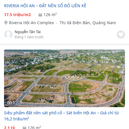
RIVERIA HỘI AN – ĐẤT NỀN SỔ ĐỎ LIỀN KỀ
17.5 triệu/m2
126 m²
Riveria Hội An Complex
Thị Xã Điện Bàn, Quảng Nam
Nguyễn Tấn Tài
Đăng 1 năm trước
5
Siêu phẩm đất nền sát phố cổ – Sát biển Hội An – Giá chỉ từ
16,2 triệu/m²
2.1 tỷ
126 m²