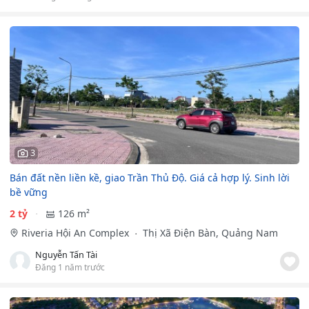
3
Bán đất nền liền kề, giao Trần Thủ Độ. Giá cả hợp lý. Sinh lời
bề vững
2 tỷ
126 m²
Riveria Hội An Complex
Thị Xã Điện Bàn, Quảng Nam
Nguyễn Tấn Tài
Đăng 1 năm trước