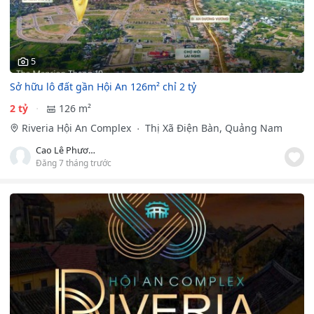
5
Sở hữu lô đất gần Hội An 126m² chỉ 2 tỷ
2 tỷ
126 m²
Riveria Hội An Complex
Thị Xã Điện Bàn, Quảng Nam
Cao Lê Phương Nhi
Đăng 7 tháng trước