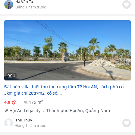
Hà Văn Tú
Đăng 1 năm trước
5
Đất nền villa, biệt thự tại trung tâm TP Hội AN, cách phố cổ
3km giá chỉ 28tr/m2, cố sổ,…
4.8 tỷ
175 m²
Hội An Legacity
Thành phố Hội An, Quảng Nam
Thu Thủy
Đăng 1 năm trước