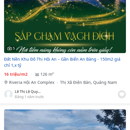
5
Đất Nền Khu Đô Thị Hội An – Gần Biển An Bàng - 150m2 giá
chỉ 1,x tỷ
16 triệu/m2
126 m²
Riveria Hội An Complex
Thị Xã Điện Bàn, Quảng Nam
Lê Thị Lệ Quyên
Đăng 1 năm trước