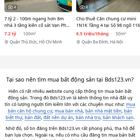
4
8
7 tỷ 2 - 100m ngang hơn 8m
Cho thuê Căn chung cư mini
nhà 3 tầng kiên cố sát Vạn Phúc
1N1K Tầng 4 tại Số 98 ngõ 116
City - HẺM XE HƠI…
Phan Kế Bính, Ba Đình.…
7.2 tỷ
6.5 triệu/tháng
100m²
50m²
Quận Thủ Đức, Hồ Chí Minh
Quận Ba Đình, Hà Nội
Tại sao nên tìm mua bất động sản tại Bds123.vn?
Hiện có rất nhiều website cung cấp thông tin mua bán bất
động sản. Trong đó Bds123.vn là kênh thông tin nhà đất uy
tín có lượng người tìm kiếm lớn với các chuyên mục như:
mua
bán căn hộ chung cư
,
mua bán nhà
,
bán nhà mặt tiền
,
bán
biệt thự
,
bán đất
,
đất nền dự án
,
bán nhà trọ
,
bán khách sạn
.
Nhờ đó, số tin đăng trên Bds123.vn rất phong phú, tha hồ để
bạn lựa chọn. Ngoài ra, nếu có nhu cầu đăng tin mua bán bất