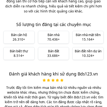
động sản thì cơ hội tiếp cận với khách hàng cao, giúp giao
dịch diễn ra nhanh chóng, hiệu quả và tiết kiệm chi phí hơn
so với các hình thức quảng cáo khác.
Số lượng tin đăng tại các chuyên mục
Bán căn hộ
Bán nhà
Bán nhà mặt tiền
26.310+
70.436+
15.164+
Bán biệt thự
Bán đất
Bán đất nền dự án
8.514+
33.686+
10.324+
Đánh giá khách hàng khi sử dụng Bds123.vn
Trước đây tôi tìm kiếm mua bán nhà từ nhiều nguồn và nhiều
website khác nhau, nhưng thông tin chưa được kiểm chứng,
khiến tôi khá mất thời gian. Từ ngày biết đến Bds123.vn việc tìm
kiếm trở nên dễ dàng hơn. Các tin đăng được cập nhật rõ ràng,
đúng giá cả, đúng diện tích giúp tôi nhanh chóng lựa chọn được