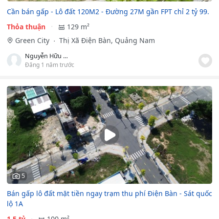
Cần bán gấp - Lô đất 120M2 - Đường 27M gần FPT chỉ 2 tỷ 99.
Thỏa thuận
129 m²
Green City
Thị Xã Điện Bàn, Quảng Nam
Nguyễn Hữu Huy
Đăng 1 năm trước
5
Bán gấp lô đất mặt tiền ngay trạm thu phí Điện Bàn - Sát quốc
lộ 1A
1.5 tỷ
100 m²