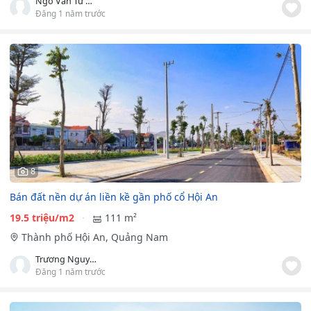
Ngô Văn Tứ Hiền
Đăng 1 năm trước
8
Bán đất nền dự án liền kề gần phố cổ Hội An
19.5 triệu/m2
111 m²
Thành phố Hội An, Quảng Nam
Trương Nguyễn Quỳnh Như
Đăng 1 năm trước