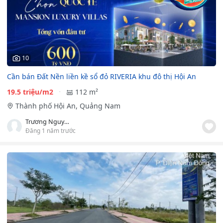
10
Cần bán Đất Nền liền kề sổ đỏ RIVERIA khu đô thị Hội An
19.5 triệu/m2
112 m²
Thành phố Hội An, Quảng Nam
Trương Nguyễn Quỳnh Như
Đăng 1 năm trước