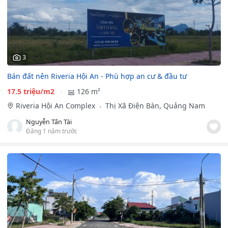
3
Bán đất nên Riveria Hội An -️ Phù hợp an cư & đầu tư
17.5 triệu/m2
126 m²
Riveria Hội An Complex
Thị Xã Điện Bàn, Quảng Nam
Nguyễn Tấn Tài
Đăng 1 năm trước