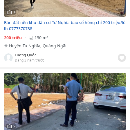
3
Bán đất nền khu dân cư Tư Nghĩa bao sổ hồng chỉ 200 triệu/lô
lh 0777370788
200 triệu
130 m²
Huyện Tư Nghĩa, Quảng Ngãi
Lương Quốc Đoàn
Đăng 3 năm trước
6