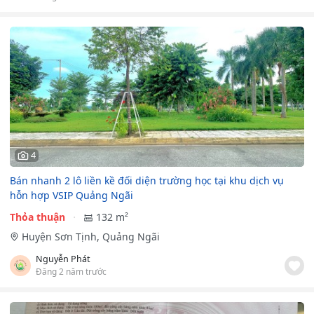
4
Bán nhanh 2 lô liền kề đối diện trường học tại khu dịch vụ
hỗn hợp VSIP Quảng Ngãi
Thỏa thuận
132 m²
Huyện Sơn Tịnh, Quảng Ngãi
Nguyễn Phát
Đăng 2 năm trước