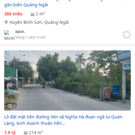
gần biển Quảng Ngãi
260 triệu
2 m²
Huyện Bình Sơn, Quảng Ngãi
Minh
Đăng 1 năm trước
2
Lô đất mặt tiền đường liên xã Nghĩa Hà đoạn ngã tư Quán
Láng, kinh doanh thuận tiện…
1.9 tỷ
214 m²