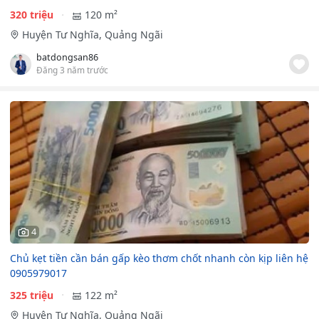
320 triệu
120 m²
Huyện Tư Nghĩa, Quảng Ngãi
batdongsan86
Đăng 3 năm trước
4
Chủ kẹt tiền cần bán gấp kèo thơm chốt nhanh còn kịp liên hệ
0905979017
325 triệu
122 m²
Huyện Tư Nghĩa, Quảng Ngãi