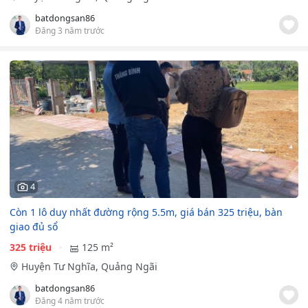
batdongsan86
Đăng 3 năm trước
4
Còn 1 lô duy nhất đường rộng 5.5m, giá bán 325 triệu, bàn
giao đủ sổ
325 triệu
125 m²
Huyện Tư Nghĩa, Quảng Ngãi
batdongsan86
Đăng 4 năm trước