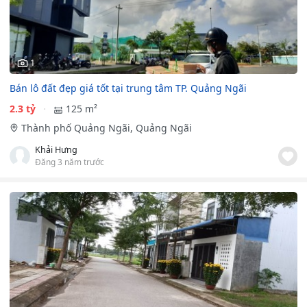
1
Bán lô đất đẹp giá tốt tại trung tâm TP. Quảng Ngãi
2.3 tỷ
125 m²
Thành phố Quảng Ngãi, Quảng Ngãi
Khải Hưng
Đăng 3 năm trước