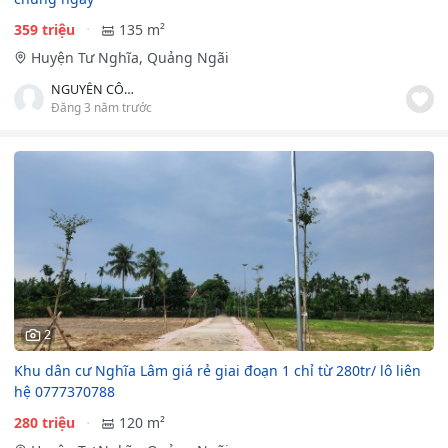
359 triệu
135 m²
Huyện Tư Nghĩa, Quảng Ngãi
NGUYỄN CÔNG TRƯỜNG
Đăng 3 năm trước
2
Khu dân cư Nghĩa Lâm giá rẻ giai đoạn 1 chỉ từ 280tr/ lô liên
hệ 0777370788
280 triệu
120 m²