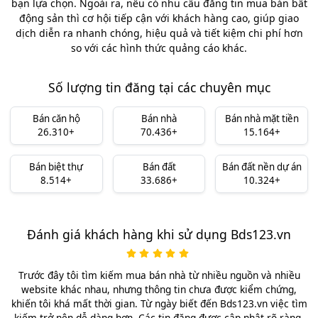
bạn lựa chọn. Ngoài ra, nếu có nhu cầu đăng tin mua bán bất
động sản thì cơ hội tiếp cận với khách hàng cao, giúp giao
dịch diễn ra nhanh chóng, hiệu quả và tiết kiệm chi phí hơn
so với các hình thức quảng cáo khác.
Số lượng tin đăng tại các chuyên mục
Bán căn hộ
Bán nhà
Bán nhà mặt tiền
26.310+
70.436+
15.164+
Bán biệt thự
Bán đất
Bán đất nền dự án
8.514+
33.686+
10.324+
Đánh giá khách hàng khi sử dụng Bds123.vn
Trước đây tôi tìm kiếm mua bán nhà từ nhiều nguồn và nhiều
website khác nhau, nhưng thông tin chưa được kiểm chứng,
khiến tôi khá mất thời gian. Từ ngày biết đến Bds123.vn việc tìm
kiếm trở nên dễ dàng hơn. Các tin đăng được cập nhật rõ ràng,