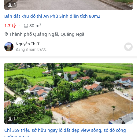
3
Bán đất khu đô thị An Phú Sinh diện tích 80m2
1.7 tỷ
80 m²
Thành phố Quảng Ngãi, Quảng Ngãi
Nguyễn Thị Thuận
Đăng 3 năm trước
1
Chỉ 359 triệu sở hữu ngay lô đất đẹp view sông, sổ đỏ công
chứng ngay