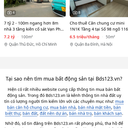
4
8
7 tỷ 2 - 100m ngang hơn 8m
Cho thuê Căn chung cư mini
nhà 3 tầng kiên cố sát Vạn Phúc
1N1K Tầng 4 tại Số 98 ngõ 116
City - HẺM XE HƠI…
Phan Kế Bính, Ba Đình.…
7.2 tỷ
6.5 triệu/tháng
100m²
50m²
Quận Thủ Đức, Hồ Chí Minh
Quận Ba Đình, Hà Nội
Tại sao nên tìm mua bất động sản tại Bds123.vn?
Hiện có rất nhiều website cung cấp thông tin mua bán bất
động sản. Trong đó Bds123.vn là kênh thông tin nhà đất uy
tín có lượng người tìm kiếm lớn với các chuyên mục như:
mua
bán căn hộ chung cư
,
mua bán nhà
,
bán nhà mặt tiền
,
bán
biệt thự
,
bán đất
,
đất nền dự án
,
bán nhà trọ
,
bán khách sạn
.
Nhờ đó, số tin đăng trên Bds123.vn rất phong phú, tha hồ để