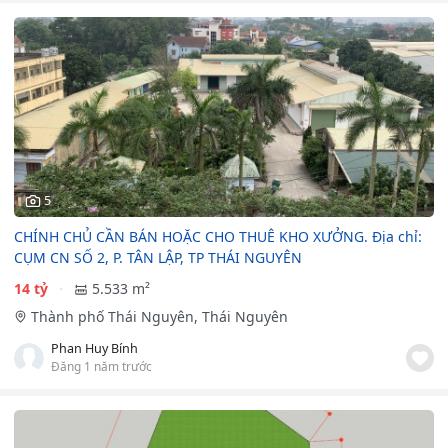
5
CHÍNH CHỦ CẦN BÁN HOẶC CHO THUÊ KHO XƯỞNG. Địa chỉ:
CỤM CN SỐ 2, P. TÂN LẬP, TP THÁI NGUYÊN
14 tỷ
5.533 m²
Thành phố Thái Nguyên, Thái Nguyên
Phan Huy Bính
Đăng 1 năm trước