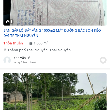
3
BÁN GẤP LÔ ĐẤT VÀNG 1000m2 MẶT ĐƯỜNG BẮC SƠN KÉO
DÀI TP THÁI NGUYÊN
Thỏa thuận
1.000 m²
Thành phố Thái Nguyên, Thái Nguyên
Đinh Văn Hải
Đăng 4 tuần trước