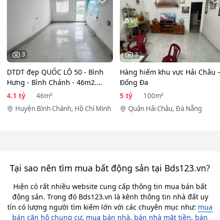
3
3
DTDT đẹp QUỐC LỘ 50 - Bình
Hàng hiếm khu vực Hải Châu 
Hưng - Bình Chánh - 46m2.
Đống Đa
Nhỉnh 4T.y. HXH
4.1 tỷ
5 tỷ
46m²
100m²
Huyện Bình Chánh, Hồ Chí Minh
Quận Hải Châu, Đà Nẵng
Tại sao nên tìm mua bất động sản tại Bds123.vn?
Hiện có rất nhiều website cung cấp thông tin mua bán bất
động sản. Trong đó Bds123.vn là kênh thông tin nhà đất uy
tín có lượng người tìm kiếm lớn với các chuyên mục như:
mua
bán căn hộ chung cư
,
mua bán nhà
,
bán nhà mặt tiền
,
bán