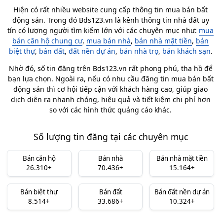
Hiện có rất nhiều website cung cấp thông tin mua bán bất
động sản. Trong đó Bds123.vn là kênh thông tin nhà đất uy
tín có lượng người tìm kiếm lớn với các chuyên mục như:
mua
bán căn hộ chung cư
,
mua bán nhà
,
bán nhà mặt tiền
,
bán
biệt thự
,
bán đất
,
đất nền dự án
,
bán nhà trọ
,
bán khách sạn
.
Nhờ đó, số tin đăng trên Bds123.vn rất phong phú, tha hồ để
bạn lựa chọn. Ngoài ra, nếu có nhu cầu đăng tin mua bán bất
động sản thì cơ hội tiếp cận với khách hàng cao, giúp giao
dịch diễn ra nhanh chóng, hiệu quả và tiết kiệm chi phí hơn
so với các hình thức quảng cáo khác.
Số lượng tin đăng tại các chuyên mục
Bán căn hộ
Bán nhà
Bán nhà mặt tiền
26.310+
70.436+
15.164+
Bán biệt thự
Bán đất
Bán đất nền dự án
8.514+
33.686+
10.324+