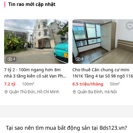
Tin rao mới cập nhật
4
8
7 tỷ 2 - 100m ngang hơn 8m
Cho thuê Căn chung cư mini
nhà 3 tầng kiên cố sát Vạn Phúc
1N1K Tầng 4 tại Số 98 ngõ 116
City - HẺM XE HƠI…
Phan Kế Bính, Ba Đình.…
7.2 tỷ
6.5 triệu/tháng
100m²
50m²
Quận Thủ Đức, Hồ Chí Minh
Quận Ba Đình, Hà Nội
Tại sao nên tìm mua bất động sản tại Bds123.vn?