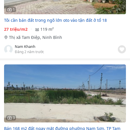
1
Tôi cần bán đất trong ngõ lớn oto vào tận đất ở tổ 18
27 triệu/m2
119 m²
Thị xã Tam Điệp, Ninh Bình
Nam Khanh
Đăng 2 năm trước
3
Bán 168 m2 đất ngay mặt đường phường Nam Sơn, TP Tam