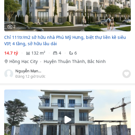
2
Chỉ 111tr/m2 sở hữu nhà Phú Mỹ Hưng, biệt thự liền kề siêu
VIP, 4 tầng, sở hữu lâu dài
14.7 tỷ
132 m²
4
6
Hồng Hạc City
Huyện Thuận Thành, Bắc Ninh
Nguyễn Mạnh Tùng
Đăng 12 giờ trước