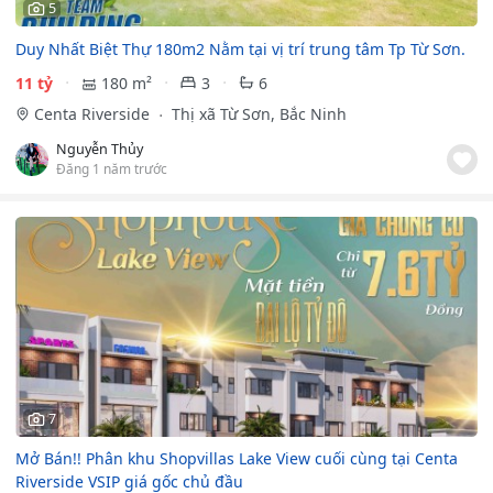
5
Duy Nhất Biệt Thự 180m2 Nằm tại vị trí trung tâm Tp Từ Sơn.
11 tỷ
180 m²
3
6
Centa Riverside
Thị xã Từ Sơn, Bắc Ninh
Nguyễn Thủy
Đăng 1 năm trước
7
Mở Bán!! Phân khu Shopvillas Lake View cuối cùng tại Centa
Riverside VSIP giá gốc chủ đầu