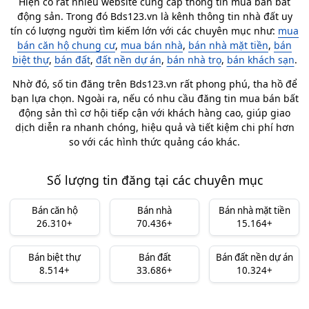
Hiện có rất nhiều website cung cấp thông tin mua bán bất
động sản. Trong đó Bds123.vn là kênh thông tin nhà đất uy
tín có lượng người tìm kiếm lớn với các chuyên mục như:
mua
bán căn hộ chung cư
,
mua bán nhà
,
bán nhà mặt tiền
,
bán
biệt thự
,
bán đất
,
đất nền dự án
,
bán nhà trọ
,
bán khách sạn
.
Nhờ đó, số tin đăng trên Bds123.vn rất phong phú, tha hồ để
bạn lựa chọn. Ngoài ra, nếu có nhu cầu đăng tin mua bán bất
động sản thì cơ hội tiếp cận với khách hàng cao, giúp giao
dịch diễn ra nhanh chóng, hiệu quả và tiết kiệm chi phí hơn
so với các hình thức quảng cáo khác.
Số lượng tin đăng tại các chuyên mục
Bán căn hộ
Bán nhà
Bán nhà mặt tiền
26.310+
70.436+
15.164+
Bán biệt thự
Bán đất
Bán đất nền dự án
8.514+
33.686+
10.324+