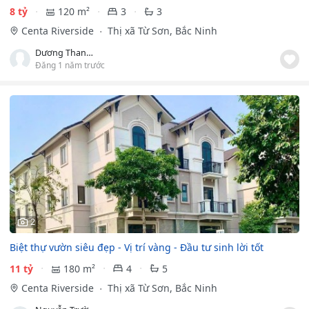
8 tỷ
120 m²
3
3
Centa Riverside
Thị xã Từ Sơn, Bắc Ninh
Dương Thanh Hưng
Đăng 1 năm trước
2
Biệt thự vườn siêu đẹp - Vị trí vàng - Đầu tư sinh lời tốt
11 tỷ
180 m²
4
5
Centa Riverside
Thị xã Từ Sơn, Bắc Ninh