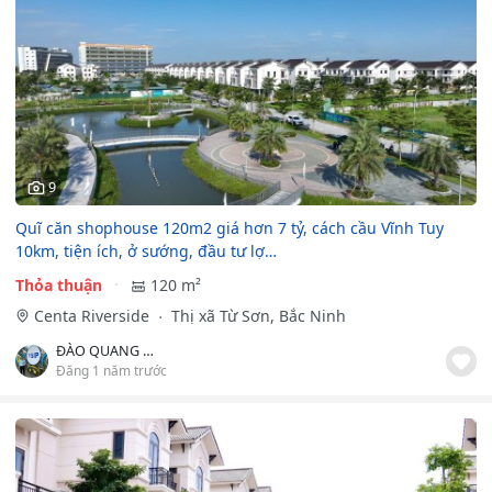
9
Quĩ căn shophouse 120m2 giá hơn 7 tỷ, cách cầu Vĩnh Tuy
10km, tiện ích, ở sướng, đầu tư lợ…
Thỏa thuận
120 m²
Centa Riverside
Thị xã Từ Sơn, Bắc Ninh
ĐÀO QUANG THẮNG
Đăng 1 năm trước