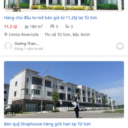
3
Hàng chủ đầu tư mở bán giá từ 11,2tỷ tại Từ Sơn
11.2 tỷ
180 m²
3
3
Centa Riverside
Thị xã Từ Sơn, Bắc Ninh
Dương Thanh Hưng
Đăng 1 năm trước
3
Bán quỹ Shophouse hàng giới hạn tại Từ Sơn