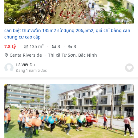
5
căn biệt thư vườn 135m2 sử dụng 206,5m2, giá chỉ bằng căn
chung cư cao cấp
7.8 tỷ
135 m²
3
3
Centa Riverside
Thị xã Từ Sơn, Bắc Ninh
Hà Viết Du
Đăng 1 năm trước