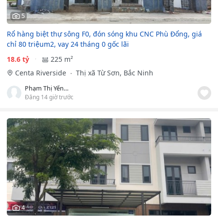
5
Rổ hàng biệt thự sông F0, đón sóng khu CNC Phù Đổng, giá
chỉ 80 triệum2, vay 24 tháng 0 gốc lãi
18.6 tỷ
225 m²
Centa Riverside
Thị xã Từ Sơn, Bắc Ninh
Phạm Thị Yến Nhi
Đăng 14 giờ trước
4