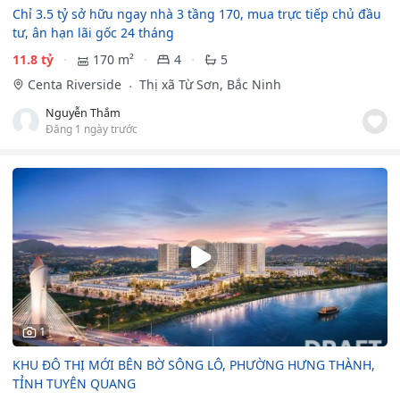
Chỉ 3.5 tỷ sở hữu ngay nhà 3 tầng 170, mua trực tiếp chủ đầu
tư, ân hạn lãi gốc 24 tháng
11.8 tỷ
170 m²
4
5
Centa Riverside
Thị xã Từ Sơn, Bắc Ninh
Nguyễn Thắm
Đăng 1 ngày trước
1
KHU ĐÔ THỊ MỚI BÊN BỜ SÔNG LÔ, PHƯỜNG HƯNG THÀNH,
TỈNH TUYÊN QUANG