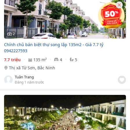
2
Chính chủ bán biệt thự song lập 135m2 - Giá 7.7 tỷ
0942227593
7.7 triệu
135 m²
4
5
Thị xã Từ Sơn, Bắc Ninh
Tuân Trang
Đăng 1 năm trước