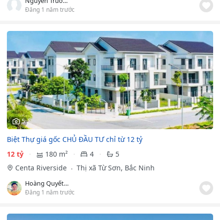
Nguyễn Trường
Đăng 1 năm trước
5
Biệt Thự giá gốc CHỦ ĐẦU TƯ chỉ từ 12 tỷ
12 tỷ
180 m²
4
5
Centa Riverside
Thị xã Từ Sơn, Bắc Ninh
Hoàng Quyết Chiến
Đăng 1 năm trước