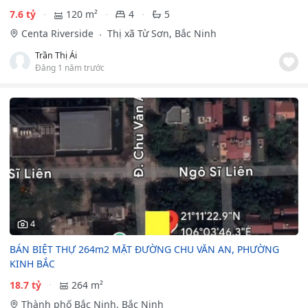
7.6 tỷ
120 m²
4
5
Centa Riverside
Thị xã Từ Sơn, Bắc Ninh
Trần Thị Ái
Đăng 1 năm trước
4
BÁN BIỆT THỰ 264m2 MẶT ĐƯỜNG CHU VĂN AN, PHƯỜNG
KINH BẮC
18.7 tỷ
264 m²
Thành phố Bắc Ninh, Bắc Ninh