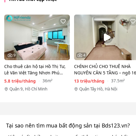
9
4
Cho thuê căn hộ tại Hồ Thị Tư,
CHÍNH CHỦ CHO THUÊ NHÀ
Lê Văn Việt Tăng Nhơn Phú
NGUYÊN CĂN 5 TẦNG – ngõ 1
Quận 9(cũ) Thủ…
Đồng Cổ, Tây Hồ
5.8 triệu/tháng
13 triệu/tháng
36m²
37.5m²
Quận 9, Hồ Chí Minh
Quận Tây Hồ, Hà Nội
Tại sao nên tìm mua bất động sản tại Bds123.vn?