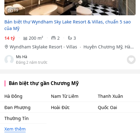
19
Bán biệt thự Wyndham Sky Lake Resort & Villas, chuẩn 5 sao
của Mỹ
14 tỷ
200 m²
2
3
Wyndham Skylake Resort - Villas
Huyện Chương Mỹ, Hà
Nội
Ms Hà
Đăng 2 năm trước
Bán biệt thự gần Chương Mỹ
Hà Đông
Nam Từ Liêm
Thanh Xuân
Đan Phượng
Hoài Đức
Quốc Oai
Thường Tín
Xem thêm