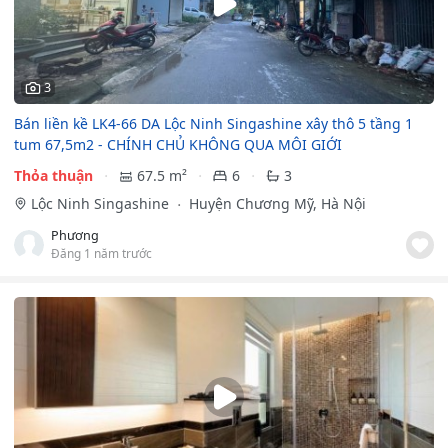
3
Bán liền kề LK4-66 DA Lộc Ninh Singashine xây thô 5 tầng 1
tum 67,5m2 - CHÍNH CHỦ KHÔNG QUA MÔI GIỚI
Thỏa thuận
67.5 m²
6
3
Lộc Ninh Singashine
Huyện Chương Mỹ, Hà Nội
Phương
Đăng 1 năm trước