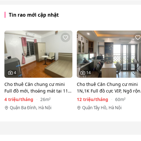
Tin rao mới cập nhật
4
14
Cho thuê Căn chung cư mini
Cho thuê Căn Chung cư mini
Full đồ mới, thoáng mát tại 116
1N,1K Full đồ cực VIP, Ngõ rộ
Phan Kế Bính, Ba…
View toàn mặt hồ…
4 triệu/tháng
12 triệu/tháng
26m²
60m²
Quận Ba Đình, Hà Nội
Quận Tây Hồ, Hà Nội