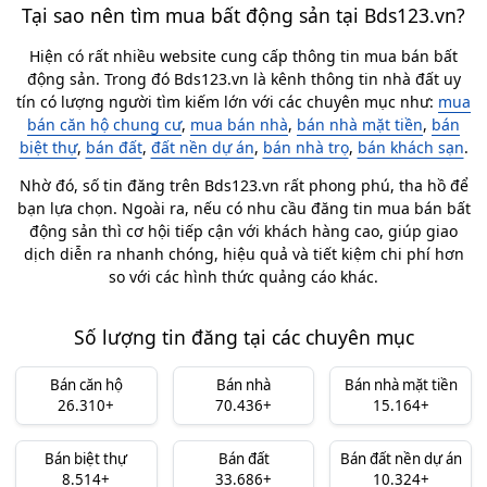
Tại sao nên tìm mua bất động sản tại Bds123.vn?
Hiện có rất nhiều website cung cấp thông tin mua bán bất
động sản. Trong đó Bds123.vn là kênh thông tin nhà đất uy
tín có lượng người tìm kiếm lớn với các chuyên mục như:
mua
bán căn hộ chung cư
,
mua bán nhà
,
bán nhà mặt tiền
,
bán
biệt thự
,
bán đất
,
đất nền dự án
,
bán nhà trọ
,
bán khách sạn
.
Nhờ đó, số tin đăng trên Bds123.vn rất phong phú, tha hồ để
bạn lựa chọn. Ngoài ra, nếu có nhu cầu đăng tin mua bán bất
động sản thì cơ hội tiếp cận với khách hàng cao, giúp giao
dịch diễn ra nhanh chóng, hiệu quả và tiết kiệm chi phí hơn
so với các hình thức quảng cáo khác.
Số lượng tin đăng tại các chuyên mục
Bán căn hộ
Bán nhà
Bán nhà mặt tiền
26.310+
70.436+
15.164+
Bán biệt thự
Bán đất
Bán đất nền dự án
8.514+
33.686+
10.324+