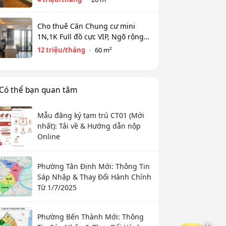
Cho thuê Căn Chung cư mini
1N,1K Full đồ cực VIP, Ngõ rộng
View toàn mặt hồ Tây. Chỉ 12tr
12 triệu/tháng
60 m²
Có thể bạn quan tâm
Mẫu đăng ký tạm trú CT01 (Mới
nhất): Tải về & Hướng dẫn nộp
Online
Phường Tân Định Mới: Thông Tin
Sáp Nhập & Thay Đổi Hành Chính
Từ 1/7/2025
Phường Bến Thành Mới: Thông