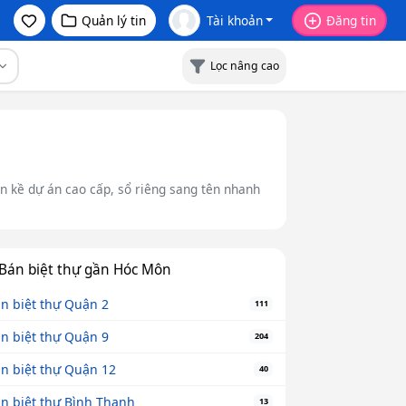
Quản lý tin
Tài khoản
Đăng tin
Lọc nâng cao
iền kề dự án cao cấp, sổ riêng sang tên nhanh
Bán biệt thự gần Hóc Môn
n biệt thự Quận 2
111
n biệt thự Quận 9
204
n biệt thự Quận 12
40
n biệt thự Bình Thạnh
13