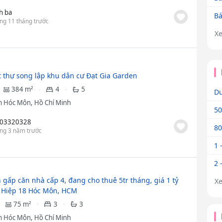
h ba
Bá
ng 11 tháng trước
X
t thự song lập khu dân cư Đạt Gia Garden
384 m²
4
5
Dư
 Hóc Môn, Hồ Chí Minh
50
03320328
80
ng 3 năm trước
1 
2 
 gấp căn nhà cấp 4, đang cho thuê 5tr tháng, giá 1 tỷ
X
 Hiệp 18 Hóc Môn, HCM
75 m²
3
3
 Hóc Môn, Hồ Chí Minh