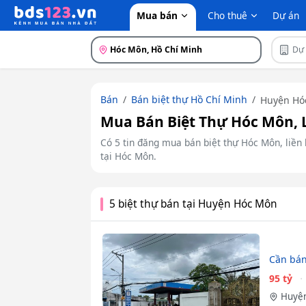
Mua bán
Cho thuê
Dự án
Hóc Môn, Hồ Chí Minh
Dự
Bán
Bán biệt thự Hồ Chí Minh
Huyện Hó
Mua Bán Biệt Thự Hóc Môn, L
Có 5 tin đăng mua bán biệt thự Hóc Môn, liền k
tại Hóc Môn.
5 biệt thự bán tại Huyện Hóc Môn
Cần bán
95 tỷ
Huyện