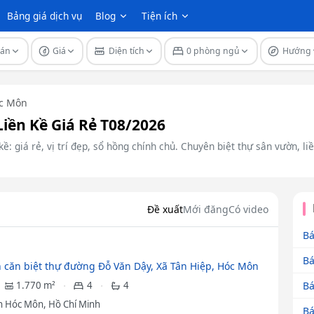
Bảng giá dịch vụ
Blog
Tiện ích
 án
Giá
Diện tích
0 phòng ngủ
Hướng
c Môn
iền Kề Giá Rẻ T08/2026
ề: giá rẻ, vị trí đẹp, sổ hồng chính chủ. Chuyên biệt thự sân vườn, l
Đề xuất
Mới đăng
Có video
Bá
Bá
 căn biệt thự đường Đỗ Văn Dậy, Xã Tân Hiệp, Hóc Môn
Bá
1.770 m²
4
4
 Hóc Môn, Hồ Chí Minh
Bá