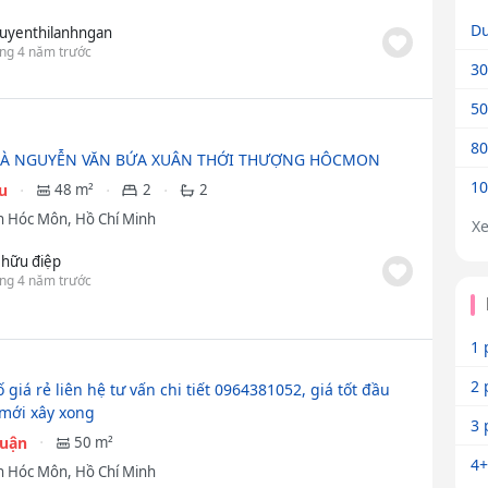
Dư
uyenthilanhngan
ng 4 năm trước
30
50
80
À NGUYỄN VĂN BỨA XUÂN THỚI THƯỢNG HÔCMON
10
ệu
48 m²
2
2
 Hóc Môn, Hồ Chí Minh
X
 hữu điệp
ng 4 năm trước
1 
2 
giá rẻ liên hệ tư vấn chi tiết 0964381052, giá tốt đầu
 mới xây xong
3 
huận
50 m²
4+
 Hóc Môn, Hồ Chí Minh