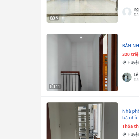
ng
Đă
5
BÁN NH
320 tri
Huyện
Lê
Đă
11
Nhà phố 
tư, nhà
Thỏa t
Huyện