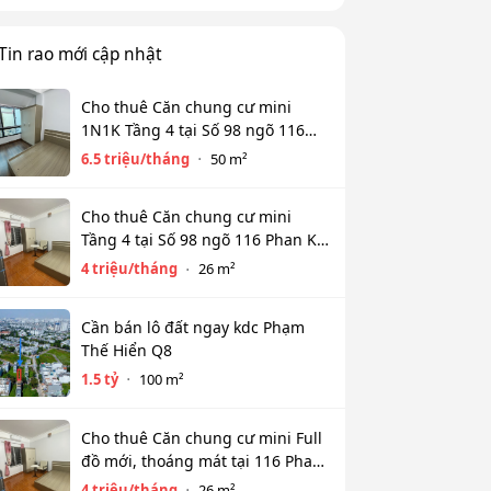
Tin rao mới cập nhật
Cho thuê Căn chung cư mini
1N1K Tầng 4 tại Số 98 ngõ 116
Phan Kế Bính, Ba Đình. Chỉ 6.5tr
6.5 triệu/tháng
50 m²
Cho thuê Căn chung cư mini
Tầng 4 tại Số 98 ngõ 116 Phan Kế
Bính, Cống Vị, Ba Đình. Chỉ 4tr
4 triệu/tháng
26 m²
Cần bán lô đất ngay kdc Phạm
Thế Hiển Q8
1.5 tỷ
100 m²
Cho thuê Căn chung cư mini Full
đồ mới, thoáng mát tại 116 Phan
Kế Bính, Ba Đình. Chỉ 4 tr
4 triệu/tháng
26 m²