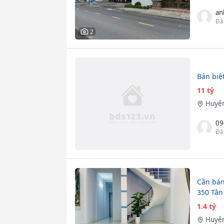
an
Đă
2
Bán biệ
11 tỷ
Huyện
09
Đă
Cần bán
350 Tân
1.4 tỷ
Huyện