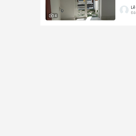
Lê
Đă
4