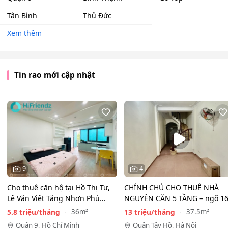
Tân Bình
Thủ Đức
Xem thêm
Tin rao mới cập nhật
9
4
Cho thuê căn hộ tại Hồ Thị Tư,
CHÍNH CHỦ CHO THUÊ NHÀ
Lê Văn Việt Tăng Nhơn Phú
NGUYÊN CĂN 5 TẦNG – ngõ 1
Quận 9(cũ) Thủ…
Đồng Cổ, Tây Hồ
5.8 triệu/tháng
13 triệu/tháng
36m²
37.5m²
Quận 9, Hồ Chí Minh
Quận Tây Hồ, Hà Nội