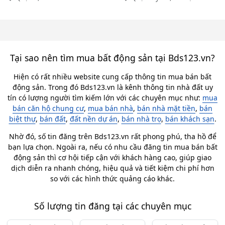
Tại sao nên tìm mua bất động sản tại Bds123.vn?
Hiện có rất nhiều website cung cấp thông tin mua bán bất
động sản. Trong đó Bds123.vn là kênh thông tin nhà đất uy
tín có lượng người tìm kiếm lớn với các chuyên mục như:
mua
bán căn hộ chung cư
,
mua bán nhà
,
bán nhà mặt tiền
,
bán
biệt thự
,
bán đất
,
đất nền dự án
,
bán nhà trọ
,
bán khách sạn
.
Nhờ đó, số tin đăng trên Bds123.vn rất phong phú, tha hồ để
bạn lựa chọn. Ngoài ra, nếu có nhu cầu đăng tin mua bán bất
động sản thì cơ hội tiếp cận với khách hàng cao, giúp giao
dịch diễn ra nhanh chóng, hiệu quả và tiết kiệm chi phí hơn
so với các hình thức quảng cáo khác.
Số lượng tin đăng tại các chuyên mục