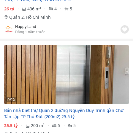
26 tỷ
436 m²
4
5
Quận 2, Hồ Chí Minh
Happy Land
Đăng 1 năm trước
5
Bán nhà biệt thự Quận 2 đường Nguyễn Duy Trinh gần Chợ
Tân Lập TP Thủ Đức (200m2) 25.5 tỷ
25.5 tỷ
200 m²
5
5