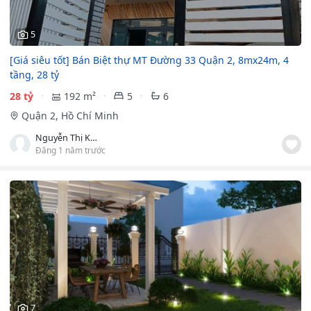
5
[Giá siêu tốt] Bán Biệt thự MT Đường 33 Quận 2, 8mx24m, 4
tầng, 28 tỷ
28 tỷ
192 m²
5
6
Quận 2, Hồ Chí Minh
Nguyễn Thị Kim Loan
Đăng 1 năm trước
7