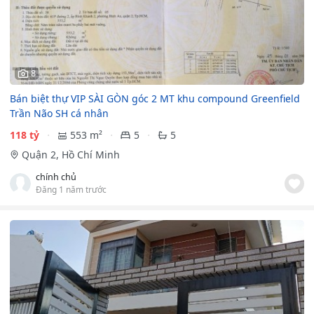
8
Bán biệt thự VIP SÀI GÒN góc 2 MT khu compound Greenfield
Trần Não SH cá nhân
118 tỷ
553 m²
5
5
Quận 2, Hồ Chí Minh
chính chủ
Đăng 1 năm trước