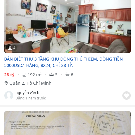
4
BÁN BIỆT THỰ 3 TẦNG KHU ĐÔNG THỦ THIÊM, DÒNG TIỀN
5000USD/THÁNG, 8X24; CHỈ 28 TỶ.
28 tỷ
192 m²
5
6
Quận 2, Hồ Chí Minh
nguyễn văn bình
Đăng 1 năm trước