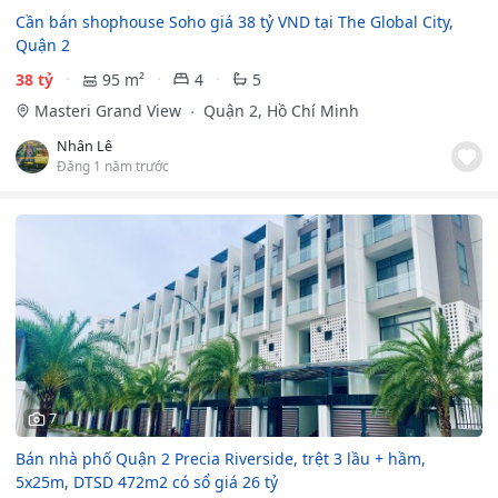
Cần bán shophouse Soho giá 38 tỷ VND tại The Global City,
Quận 2
38 tỷ
95 m²
4
5
Masteri Grand View
Quận 2, Hồ Chí Minh
Nhân Lê
Đăng 1 năm trước
7
Bán nhà phố Quận 2 Precia Riverside, trệt 3 lầu + hầm,
5x25m, DTSD 472m2 có sổ giá 26 tỷ