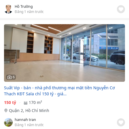
Hồ Trường
Đăng 1 năm trước
6
Suất Vip - bán - nhà phố thương mại mặt tiền Nguyễn Cơ
Thạch KĐT Sala chỉ 150 tỷ - giá…
150 tỷ
170 m²
Quận 2, Hồ Chí Minh
hannah tran
Đăng 1 năm trước