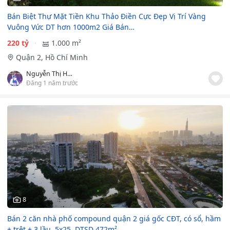
Bán Biệt Thự Mặt Tiền Khu Thảo Điền Cực Đẹp Vị Trí Vàng
Vuông Vức DT hơn 1000m2 Giá Bán…
220 tỷ
1.000 m²
Quận 2, Hồ Chí Minh
Nguyễn Thị Hồng Phượng
Đăng 1 năm trước
8
Bán 2 căn nhà phố compound quận 2 giá gốc CĐT, có sổ, hầm
+ trệt + 3 lầu, 5x25, DTSD 472m²…