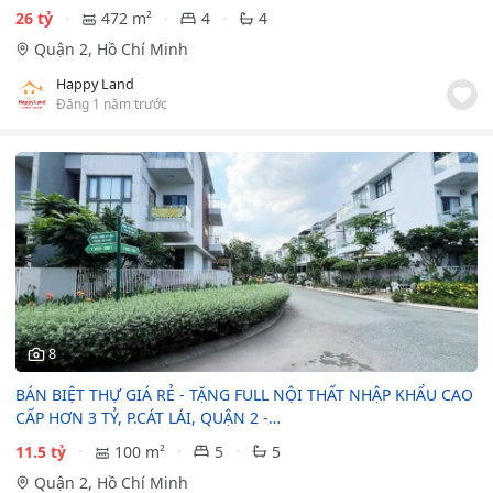
26 tỷ
472 m²
4
4
Quận 2, Hồ Chí Minh
Happy Land
Đăng 1 năm trước
8
BÁN BIỆT THỰ GIÁ RẺ - TẶNG FULL NỘI THẤT NHẬP KHẨU CAO
CẤP HƠN 3 TỶ, P.CÁT LÁI, QUẬN 2 -…
11.5 tỷ
100 m²
5
5
Quận 2, Hồ Chí Minh