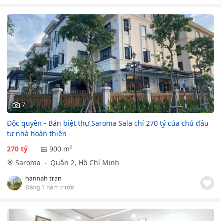
7
Độc quyền - Bán biệt thự Saroma Sala chỉ 270 tỷ của chủ đầu
tư nhà hoàn thiện
270 tỷ
900 m²
Saroma
Quận 2, Hồ Chí Minh
hannah tran
Đăng 1 năm trước