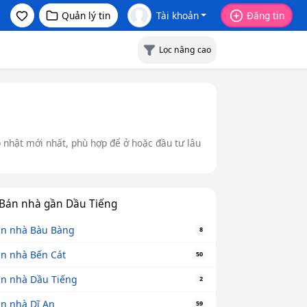
Quản lý tin
Tài khoản
Đăng tin
Lọc nâng cao
p nhật mới nhất, phù hợp để ở hoặc đầu tư lâu
Bán nhà gần Dầu Tiếng
n nhà Bàu Bàng
8
n nhà Bến Cát
50
n nhà Dầu Tiếng
2
n nhà Dĩ An
59