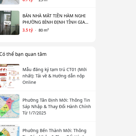
BÁN NHÀ MẶT TIỀN HÀM NGHI
PHƯỜNG BÌNH ĐỊNH TỈNH GIA
LAI (MỚI )
3.5 tỷ
80 m²
Có thể bạn quan tâm
Mẫu đăng ký tạm trú CT01 (Mới
nhất): Tải về & Hướng dẫn nộp
Online
Phường Tân Định Mới: Thông Tin
Sáp Nhập & Thay Đổi Hành Chính
Từ 1/7/2025
Phường Bến Thành Mới: Thông