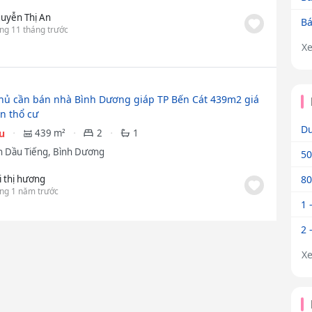
uyễn Thị An
Bá
ng 11 tháng trước
X
hủ cần bán nhà Bình Dương giáp TP Bến Cát 439m2 giá
ẵn thổ cư
Dư
ệu
439 m²
2
1
 Dầu Tiếng, Bình Dương
50
i thị hương
80
ng 1 năm trước
1 
2 
X