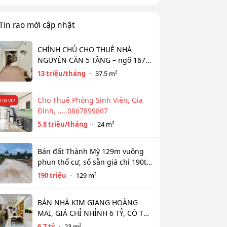
Tin rao mới cập nhật
CHÍNH CHỦ CHO THUÊ NHÀ
NGUYÊN CĂN 5 TẦNG – ngõ 167
Đồng Cổ, Tây Hồ
13 triệu/tháng
37.5 m²
Cho Thuê Phòng Sinh Viên, Gia
TIN VIP
Đình, …..0867899867
5.8 triệu/tháng
24 m²
Bán đất Thành Mỹ 129m vuông
phun thổ cư, sổ sẵn giá chỉ 190tr
bao sổ
190 triệu
129 m²
BÁN NHÀ KIM GIANG HOÀNG
MAI, GIÁ CHỈ NHỈNH 6 TỶ, CÓ THỂ
THƯƠNG LƯỢNG
6.7 tỷ
23 m²