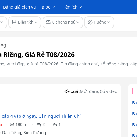
Bảng giá dịch vụ
Blog
Tiện ích
Diện tích
0 phòng ngủ
Hướng
ếng
Riêng, Giá Rẻ T08/2026
, vị trí đẹp, giá rẻ T08/2026. Tin đăng chính chủ, sổ hồng riêng, cậ
Đề xuất
Mới đăng
Có video
Bá
Bá
 cấp 4 vào ở ngay, Cần người Thiện Chí
Bá
ệu
180 m²
2
1
 Dầu Tiếng, Bình Dương
Bá