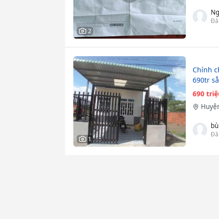
Ng
Đă
2
Chính c
690tr s
690 tri
Huyện
bù
Đă
1