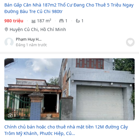
Bán Gấp Căn Nhà 187m2 Thổ Cư Đang Cho Thuê 5 Triệu Ngay
Đường Bàu Tre Củ Chi 980tr
980 triệu
187 m²
1
1
Huyện Củ Chi, Hồ Chí Minh
Phạm Huy Hoàng
Đăng 1 năm trước
8
Chính chủ bán hoặc cho thuê nhà mặt tiền 12M đường Cây
Trôm Mỹ Khánh, Phước Hiệp, Củ…