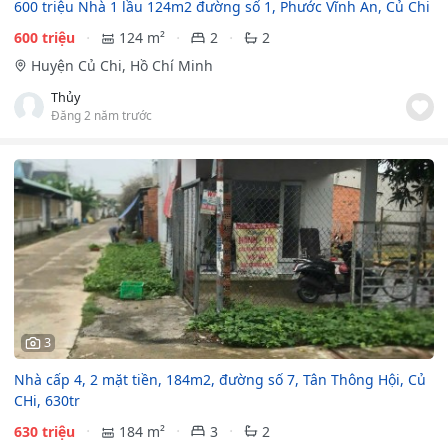
600 triệu Nhà 1 lầu 124m2 đường số 1, Phước Vĩnh An, Củ Chi
600 triệu
124 m²
2
2
Huyện Củ Chi, Hồ Chí Minh
Thủy
Đăng 2 năm trước
3
Nhà cấp 4, 2 mặt tiền, 184m2, đường số 7, Tân Thông Hội, Củ
CHi, 630tr
630 triệu
184 m²
3
2