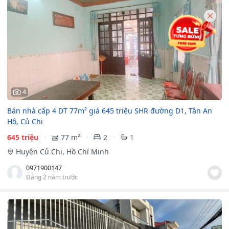
4
Bán nhà cấp 4 DT 77m² giá 645 triệu SHR đường D1, Tân An
Hộ, Củ Chi
645 triệu
77 m²
2
1
Huyện Củ Chi, Hồ Chí Minh
0971900147
Đăng 2 năm trước