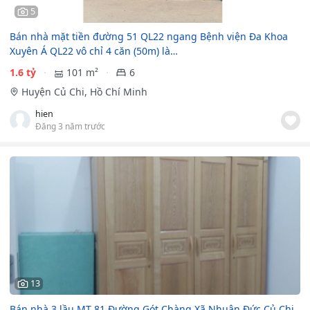
5
Bán nhà mặt tiền đường 51 QL22 ngang Bệnh viện Đa Khoa
Xuyên Á QL22 vô chỉ 4 căn (50m) là…
1.6 tỷ
101 m²
6
Huyện Củ Chi, Hồ Chí Minh
hien
Đăng 3 năm trước
13
Bán nhà 3 lầu MT 81 Đường Gót Chàng Xã Nhuận Đức Củ Chi