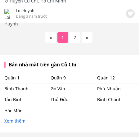
Huyện Củ Chi, Hồ Chí Minh
Loi Huynh
Đăng 3 năm trước
«
1
2
»
Bán nhà mặt tiền gần Củ Chi
Quận 1
Quận 9
Quận 12
Bình Thạnh
Gò Vấp
Phú Nhuận
Tân Bình
Thủ Đức
Bình Chánh
Hóc Môn
Xem thêm