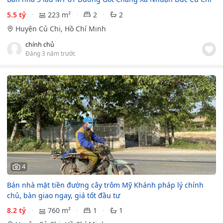
5.5 tỷ
223 m²
2
2
Huyện Củ Chi, Hồ Chí Minh
chính chủ
Đăng 3 năm trước
4
Bán nhà mặt tiền đường cây trôm Mỹ Khánh pháp lý chính
chủ, bàn giao ngay, giá tốt đầu tư
8.2 tỷ
760 m²
1
1