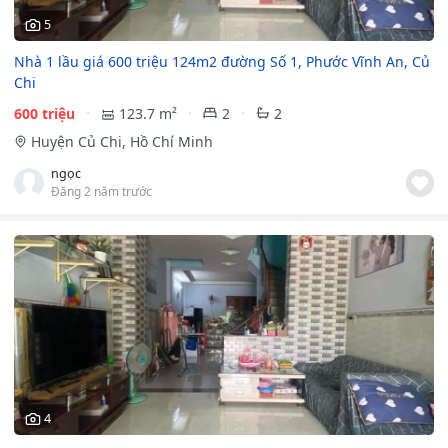
5
Nhà 1 lầu giá 600 triệu 124m2 đường Số 1, Phước Vĩnh An, Củ
Chi
600 triệu
123.7 m²
2
2
Huyện Củ Chi, Hồ Chí Minh
ngọc
Đăng 2 năm trước
4