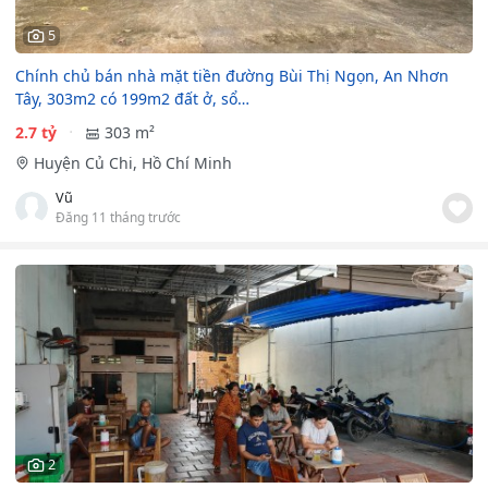
5
Chính chủ bán nhà mặt tiền đường Bùi Thị Ngọn, An Nhơn
Tây, 303m2 có 199m2 đất ở, sổ…
2.7 tỷ
303 m²
Huyện Củ Chi, Hồ Chí Minh
Vũ
Đăng 11 tháng trước
2