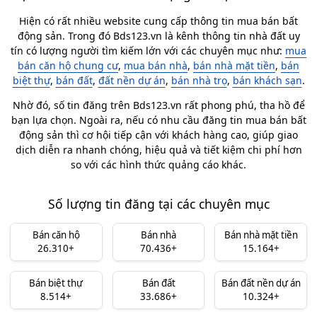
Hiện có rất nhiều website cung cấp thông tin mua bán bất
động sản. Trong đó Bds123.vn là kênh thông tin nhà đất uy
tín có lượng người tìm kiếm lớn với các chuyên mục như:
mua
bán căn hộ chung cư
,
mua bán nhà
,
bán nhà mặt tiền
,
bán
biệt thự
,
bán đất
,
đất nền dự án
,
bán nhà trọ
,
bán khách sạn
.
Nhờ đó, số tin đăng trên Bds123.vn rất phong phú, tha hồ để
bạn lựa chọn. Ngoài ra, nếu có nhu cầu đăng tin mua bán bất
động sản thì cơ hội tiếp cận với khách hàng cao, giúp giao
dịch diễn ra nhanh chóng, hiệu quả và tiết kiệm chi phí hơn
so với các hình thức quảng cáo khác.
Số lượng tin đăng tại các chuyên mục
Bán căn hộ
Bán nhà
Bán nhà mặt tiền
26.310+
70.436+
15.164+
Bán biệt thự
Bán đất
Bán đất nền dự án
8.514+
33.686+
10.324+