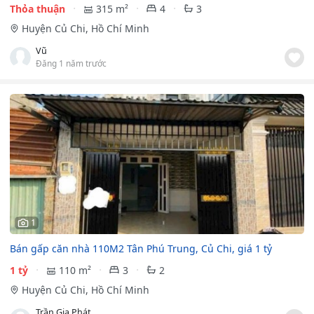
Thỏa thuận
315 m²
4
3
Huyện Củ Chi, Hồ Chí Minh
Vũ
Đăng 1 năm trước
1
Bán gấp căn nhà 110M2 Tân Phú Trung, Củ Chi, giá 1 tỷ
1 tỷ
110 m²
3
2
Huyện Củ Chi, Hồ Chí Minh
Trần Gia Phát