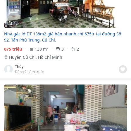
7
Nhà gác lở DT 138m2 giá bán nhanh chỉ 675tr tại đường Số
92, Tân Phú Trung, Củ Chi.
675 triệu
138 m²
3
2
Huyện Củ Chi, Hồ Chí Minh
Thủy
Đăng 2 năm trước