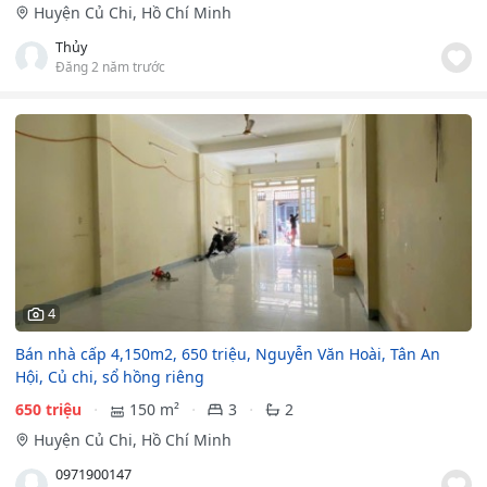
Huyện Củ Chi, Hồ Chí Minh
Thủy
Đăng 2 năm trước
4
Bán nhà cấp 4,150m2, 650 triệu, Nguyễn Văn Hoài, Tân An
Hội, Củ chi, sổ hồng riêng
650 triệu
150 m²
3
2
Huyện Củ Chi, Hồ Chí Minh
0971900147