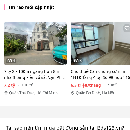
Tin rao mới cập nhật
4
8
7 tỷ 2 - 100m ngang hơn 8m
Cho thuê Căn chung cư mini
nhà 3 tầng kiên cố sát Vạn Phúc
1N1K Tầng 4 tại Số 98 ngõ 116
City - HẺM XE HƠI…
Phan Kế Bính, Ba Đình.…
7.2 tỷ
6.5 triệu/tháng
100m²
50m²
Quận Thủ Đức, Hồ Chí Minh
Quận Ba Đình, Hà Nội
Tại sao nên tìm mua bất động sản tại Bds123.vn?