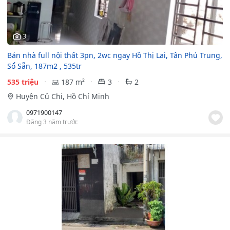
3
Bán nhà full nội thất 3pn, 2wc ngay Hồ Thị Lai, Tân Phú Trung,
Sổ Sẵn, 187m2 , 535tr
535 triệu
187 m²
3
2
Huyện Củ Chi, Hồ Chí Minh
0971900147
Đăng 3 năm trước