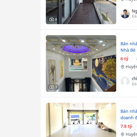
Ng
Đă
8
Bán nhà
Nhà Bè
6 tỷ
Huyện
ch
Đă
3
Bán nhà
doanh 
7.8 tỷ
Huyện