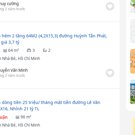
 huy cường
ng 2 năm trước
 hẻm 2 tầng 64M2 (4,2X15,3) đường Huỳnh Tấn Phát,
giá 3,7 tỷ
64 m²
3
2
 Nhà Bè, Hồ Chí Minh
uyễn Văn Minh
ng 2 năm trước
 dòng tiền 25 triệu/ tháng mặt tiền đường Lê Văn
X16, Nhỉnh 21 tỷ TL
huận
96 m²
 Nhà Bè, Hồ Chí Minh