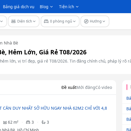
Bảng giá dịch vụ
Blog
Tiện ích
Diện tích
0 phòng ngủ
Hướng
n Nhà Bè
è, Hẻm Lớn, Giá Rẻ T08/2026
ẻm lớn, vị trí đẹp, giá rẻ T08/2026. Tin đăng chính chủ, pháp lý rõ 
Đề xuất
Mới đăng
Có video
Bá
T CĂN DUY NHẤT SỞ HỮU NGAY NHÀ 62M2 CHỈ VỚI 4,8
Bá
Bá
62 m²
3
3
Bá
 Nhà Bè, Hồ Chí Minh