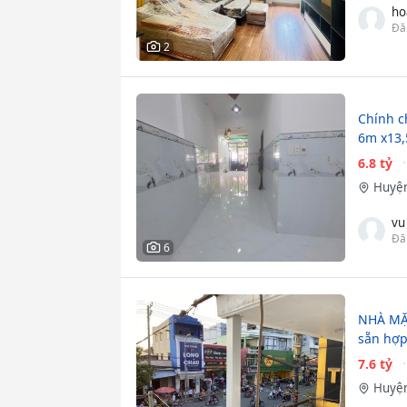
ho
Đă
2
Chính c
6m x13,5
6.8 tỷ
Huyện
vu
Đă
6
NHÀ MẶ
sẵn hợp
7.6 tỷ
Huyện