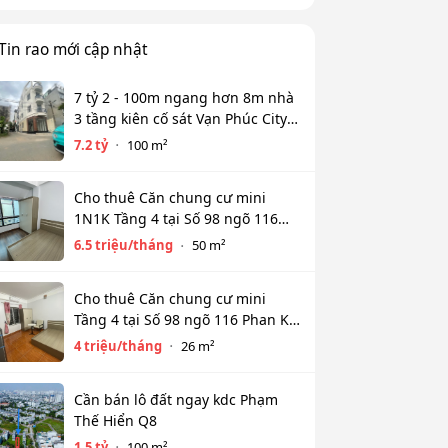
Tin rao mới cập nhật
7 tỷ 2 - 100m ngang hơn 8m nhà
3 tầng kiên cố sát Vạn Phúc City -
HẺM XE HƠI TỚI CỬA
7.2 tỷ
100 m²
Cho thuê Căn chung cư mini
1N1K Tầng 4 tại Số 98 ngõ 116
Phan Kế Bính, Ba Đình. Chỉ 6.5tr
6.5 triệu/tháng
50 m²
Cho thuê Căn chung cư mini
Tầng 4 tại Số 98 ngõ 116 Phan Kế
Bính, Cống Vị, Ba Đình. Chỉ 4tr
4 triệu/tháng
26 m²
Cần bán lô đất ngay kdc Phạm
Thế Hiển Q8
1.5 tỷ
100 m²