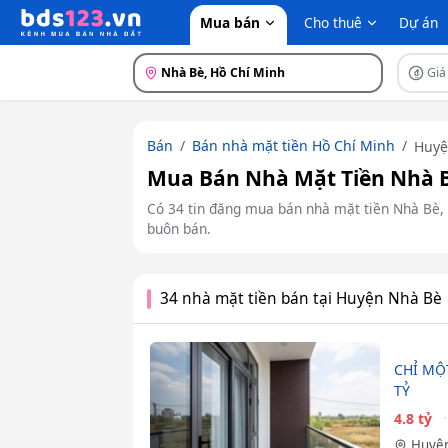
Mua bán
Cho thuê
Dự án
Nhà Bè, Hồ Chí Minh
Giá
Bán
Bán nhà mặt tiền Hồ Chí Minh
Huyệ
Mua Bán Nhà Mặt Tiền Nhà B
Có 34 tin đăng mua bán nhà mặt tiền Nhà Bè, h
buôn bán.
34 nhà mặt tiền bán tại Huyện Nhà Bè
CHỈ MỘ
TỶ
4.8 tỷ
Huyện