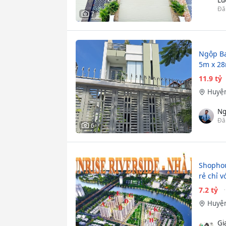
Đă
7
Ngộp Ba
5m x 28m
11.9 tỷ
Huyện
Ng
Đă
6
Shophou
rẻ chỉ v
7.2 tỷ
Huyện
Gi