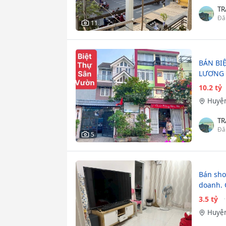
TR
Đă
11
BÁN BI
LƯƠNG 
10.2 tỷ
Huyện
TR
Đă
5
Bán sho
doanh. G
3.5 tỷ
Huyện