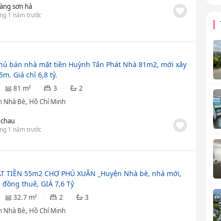
àng sơn hà
ng 1 năm trước
hủ bán nhà mặt tiền Huỳnh Tấn Phát Nhà 81m2, mới xây
m. Giá chỉ 6,8 tỷ.
81 m²
3
2
 Nhà Bè, Hồ Chí Minh
 chau
ng 1 năm trước
T TIỀN 55m2 CHỢ PHÚ XUÂN _Huyện Nhà bè, nhà mới,
 đồng thuê, GIÁ 7,6 Tỷ
32.7 m²
2
3
 Nhà Bè, Hồ Chí Minh