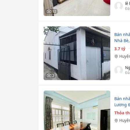
lê
Đă
12
Bán nhà
Nhà Bè, 
3.7 tỷ
Huyện
Ng
Đă
2
Bán nhà
Lương 6
Thỏa t
Huyện