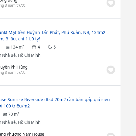
ng 3 năm trước
nk! Mặt tiền Huỳnh Tấn Phát, Phú Xuân, NB, 134m2 =
, 3 lầu, chỉ 11,9 tỷ!
134 m²
4
5
 Nhà Bè, Hồ Chí Minh
uyễn Phi Hùng
ng 3 năm trước
se Sunrise Riverside dtsd 70m2 cần bán gấp giá siêu
ới 100 triệu/m2
70 m²
 Nhà Bè, Hồ Chí Minh
ang Phương Nam House