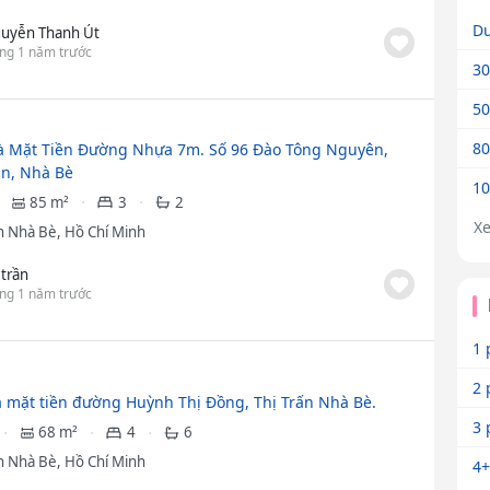
Dư
uyễn Thanh Út
ng 1 năm trước
30
50
80
 Mặt Tiền Đường Nhựa 7m. Số 96 Đào Tông Nguyên,
n, Nhà Bè
10
85 m²
3
2
X
 Nhà Bè, Hồ Chí Minh
 trần
ng 1 năm trước
1 
2 
 mặt tiền đường Huỳnh Thị Đồng, Thị Trấn Nhà Bè.
3 
68 m²
4
6
 Nhà Bè, Hồ Chí Minh
4+