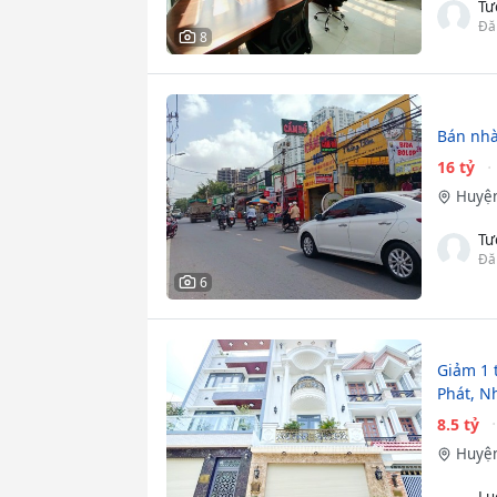
Tư
Đă
8
Bán nhà
16 tỷ
Huyện
Tư
Đă
6
Giảm 1 
Phát, N
8.5 tỷ
Huyện
Lu