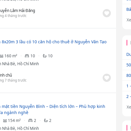
Bá
uyễn Lâm Hải Đăng
ng 4 tháng trước
X
 8x20m 3 lầu có 10 căn hộ cho thuê ở Nguyễn Văn Tạo
Dư
160 m²
10
10
 Nhà Bè, Hồ Chí Minh
50
ính chủ
80
ng 7 tháng trước
1 
2 
 mặt tiền Nguyễn Bình – Diện tích lớn – Phù hợp kinh
X
đa ngành nghề
154 m²
2
2
 Nhà Bè, Hồ Chí Minh