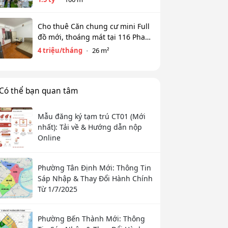
Cho thuê Căn chung cư mini Full
đồ mới, thoáng mát tại 116 Phan
Kế Bính, Ba Đình. Chỉ 4 tr
4 triệu/tháng
26 m²
Có thể bạn quan tâm
Mẫu đăng ký tạm trú CT01 (Mới
nhất): Tải về & Hướng dẫn nộp
Online
Phường Tân Định Mới: Thông Tin
Sáp Nhập & Thay Đổi Hành Chính
Từ 1/7/2025
Phường Bến Thành Mới: Thông