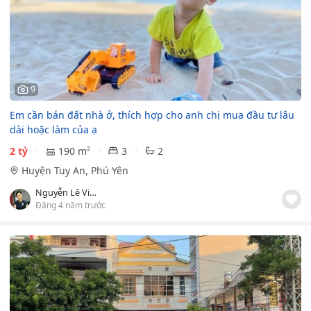
9
Em cần bán đất nhà ở, thích hợp cho anh chị mua đầu tư lâu
dài hoặc làm của ạ
2 tỷ
190 m²
3
2
Huyện Tuy An, Phú Yên
Nguyễn Lê Vi Cầu
Đăng 4 năm trước