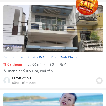
1
Cần bán nhà mặt tiền Đường Phan Đình Phùng
Thỏa thuận
60 m²
3
4
Thành phố Tuy Hòa, Phú Yên
LE THI MY DUNG
Đăng 3 năm trước