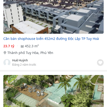
5
Cần bán shophouse biển 452m2 đường Độc Lập TP Tuy Hoà
23.7 tỷ
452.3 m²
Thành phố Tuy Hòa, Phú Yên
Huệ Huỳnh
Đăng 2 năm trước