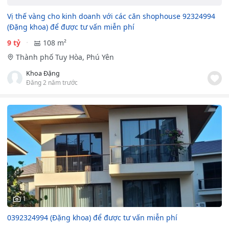
Vị thế vàng cho kinh doanh với các căn shophouse 92324994
(Đặng khoa) để được tư vấn miễn phí
9 tỷ
108 m²
Thành phố Tuy Hòa, Phú Yên
Khoa Đặng
Đăng 2 năm trước
1
0392324994 (Đặng khoa) để được tư vấn miễn phí