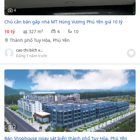
4
Chủ cần bán gấp nhà MT Hùng Vương Phú Yên giá 10 tỷ
10 tỷ
327 m²
4
10
Thành phố Tuy Hòa, Phú Yên
cao thị bích vâng kiều
Đăng 1 năm trước
2
Bán Shophouse ngay sát biển thành phố Tuy Hòa, Phú Yên