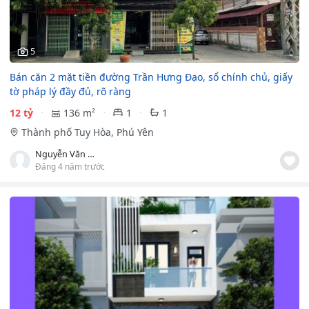
5
Bán căn 2 mặt tiền đường Trần Hưng Đạo, sổ chính chủ, giấy
tờ pháp lý đầy đủ, rõ ràng
12 tỷ
136 m²
1
1
Thành phố Tuy Hòa, Phú Yên
Nguyễn Văn Nghị
Đăng 4 năm trước