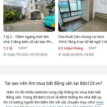
4
8
7 tỷ 2 - 100m ngang hơn 8m
Cho thuê Căn chung cư mini
nhà 3 tầng kiên cố sát Vạn Phúc
1N1K Tầng 4 tại Số 98 ngõ 116
City - HẺM XE HƠI…
Phan Kế Bính, Ba Đình.…
7.2 tỷ
6.5 triệu/tháng
100m²
50m²
Quận Thủ Đức, Hồ Chí Minh
Quận Ba Đình, Hà Nội
Tại sao nên tìm mua bất động sản tại Bds123.vn?
Hiện có rất nhiều website cung cấp thông tin mua bán bất
động sản. Trong đó Bds123.vn là kênh thông tin nhà đất uy
tín có lượng người tìm kiếm lớn với các chuyên mục như:
mua