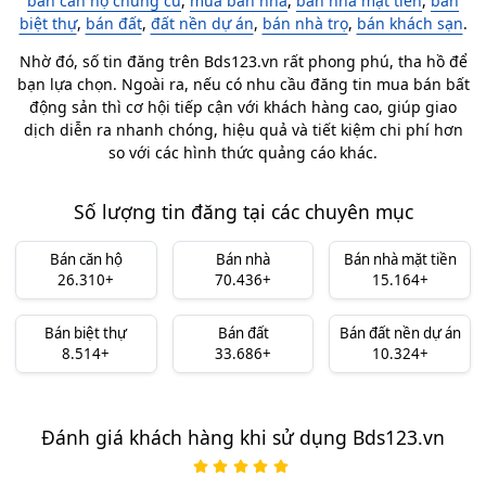
bán căn hộ chung cư
,
mua bán nhà
,
bán nhà mặt tiền
,
bán
biệt thự
,
bán đất
,
đất nền dự án
,
bán nhà trọ
,
bán khách sạn
.
Nhờ đó, số tin đăng trên Bds123.vn rất phong phú, tha hồ để
bạn lựa chọn. Ngoài ra, nếu có nhu cầu đăng tin mua bán bất
động sản thì cơ hội tiếp cận với khách hàng cao, giúp giao
dịch diễn ra nhanh chóng, hiệu quả và tiết kiệm chi phí hơn
so với các hình thức quảng cáo khác.
Số lượng tin đăng tại các chuyên mục
Bán căn hộ
Bán nhà
Bán nhà mặt tiền
26.310+
70.436+
15.164+
Bán biệt thự
Bán đất
Bán đất nền dự án
8.514+
33.686+
10.324+
Đánh giá khách hàng khi sử dụng Bds123.vn