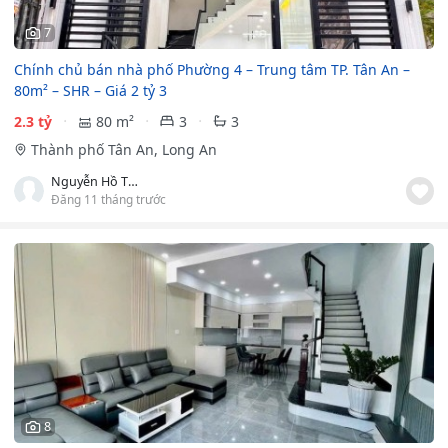
7
Chính chủ bán nhà phố Phường 4 – Trung tâm TP. Tân An –
80m² – SHR – Giá 2 tỷ 3
2.3 tỷ
80 m²
3
3
Thành phố Tân An, Long An
Nguyễn Hồ Thủy Tiên
Đăng 11 tháng trước
8