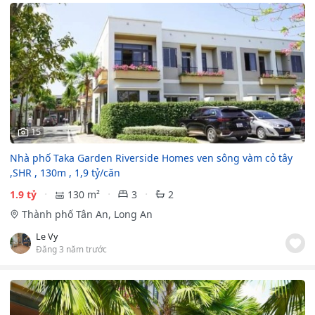
15
Nhà phố Taka Garden Riverside Homes ven sông vàm cỏ tây
,SHR , 130m , 1,9 tỷ/căn
1.9 tỷ
130 m²
3
2
Thành phố Tân An, Long An
Le Vy
Đăng 3 năm trước