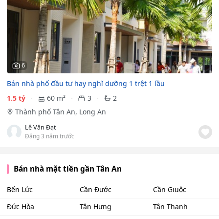
6
Bán nhà phố đầu tư hay nghĩ dưỡng 1 trệt 1 lầu
1.5 tỷ
60 m²
3
2
Thành phố Tân An, Long An
Lê Văn Đạt
Đăng 3 năm trước
Bán nhà mặt tiền gần Tân An
Bến Lức
Cần Đước
Cần Giuộc
Đức Hòa
Tân Hưng
Tân Thạnh