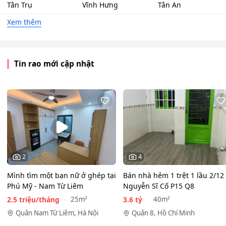
Tân Trụ
Vĩnh Hưng
Tân An
Xem thêm
Tin rao mới cập nhật
2
4
Mình tìm một bạn nữ ở ghép tại
Bán nhà hẻm 1 trệt 1 lầu 2/12
Phú Mỹ - Nam Từ Liêm
Nguyễn Sĩ Cố P15 Q8
2.5 triệu/tháng
3.6 tỷ
25m²
40m²
Quận Nam Từ Liêm, Hà Nội
Quận 8, Hồ Chí Minh