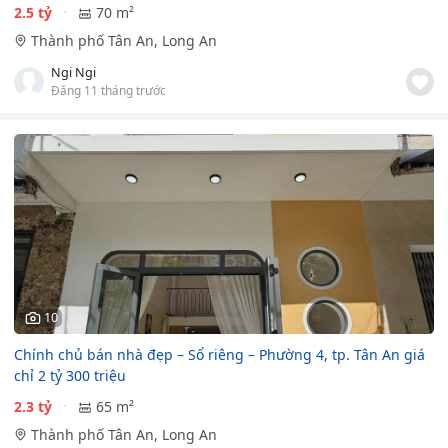
2.5 tỷ
70 m²
Thành phố Tân An, Long An
Ngi Ngi
Đăng 11 tháng trước
10
Chính chủ bán nhà đẹp – Sổ riêng – Phường 4, tp. Tân An giá
chỉ 2 tỷ 300 triệu
2.3 tỷ
65 m²
Thành phố Tân An, Long An