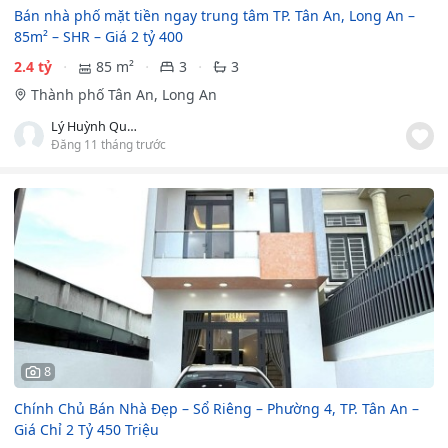
Bán nhà phố mặt tiền ngay trung tâm TP. Tân An, Long An –
85m² – SHR – Giá 2 tỷ 400
2.4 tỷ
85 m²
3
3
Thành phố Tân An, Long An
Lý Huỳnh Quốc Huy
Đăng 11 tháng trước
8
Chính Chủ Bán Nhà Đẹp – Sổ Riêng – Phường 4, TP. Tân An –
Giá Chỉ 2 Tỷ 450 Triệu