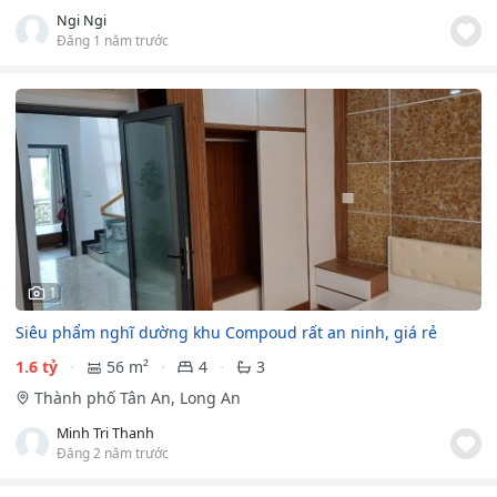
Ngi Ngi
Đăng 1 năm trước
1
Siêu phẩm nghĩ dường khu Compoud rất an ninh, giá rẻ
1.6 tỷ
56 m²
4
3
Thành phố Tân An, Long An
Minh Tri Thanh
Đăng 2 năm trước