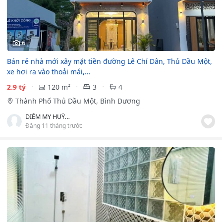
6
Bán rẻ nhà mới xây mặt tiền đường Lê Chí Dân, Thủ Dầu Một,
xe hơi ra vào thoải mái,…
2.9 tỷ
120 m²
3
4
Thành Phố Thủ Dầu Một, Bình Dương
DIỄM MY HUỲNH
Đăng 11 tháng trước