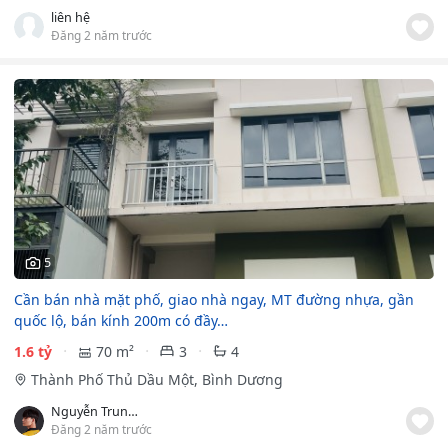
liên hệ
Đăng 2 năm trước
5
Cần bán nhà mặt phố, giao nhà ngay, MT đường nhựa, gần
quốc lộ, bán kính 200m có đầy…
1.6 tỷ
70 m²
3
4
Thành Phố Thủ Dầu Một, Bình Dương
Nguyễn Trung Kiên
Đăng 2 năm trước