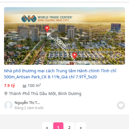
5
Nhà phố thương mại cách Trung tâm Hành chính Tỉnh chỉ
500m_Artisan Park_CK 8-11%_Giá chỉ 7.9TỶ_5x20
7.9 tỷ
100 m²
Thành Phố Thủ Dầu Một, Bình Dương
Nguyễn Thị Thuận
Đăng 2 năm trước
«
1
2
»