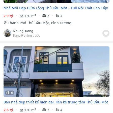
Nhà Mới Đẹp Giữa Lòng Thủ Dầu Một – Full Nội Thất Cao Cấp!
2.9 tỷ
120 m²
3
4
Thành Phố Thủ Dầu Một, Bình Dương
NhungLuong
Đăng 9 tháng trước
6
Bán nhà đẹp thiết kế hiện đại, liền kề trung tâm Thủ Dầu Một
2.6 tỷ
120 m²
3
4