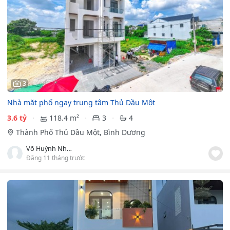
3
Nhà mặt phố ngay trung tâm Thủ Dầu Một
3.6 tỷ
118.4 m²
3
4
Thành Phố Thủ Dầu Một, Bình Dương
Võ Huỳnh Như Ngọc
Đăng 11 tháng trước