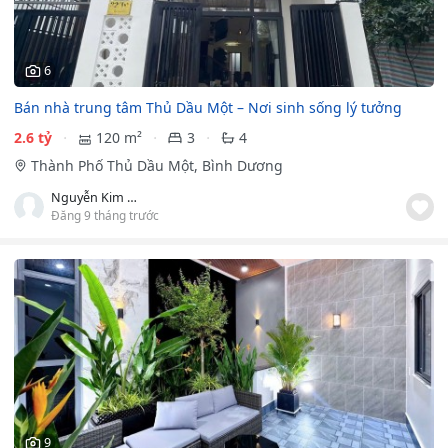
6
Bán nhà trung tâm Thủ Dầu Một – Nơi sinh sống lý tưởng
2.6 tỷ
120 m²
3
4
Thành Phố Thủ Dầu Một, Bình Dương
Nguyễn Kim tiểu Long
Đăng 9 tháng trước
9