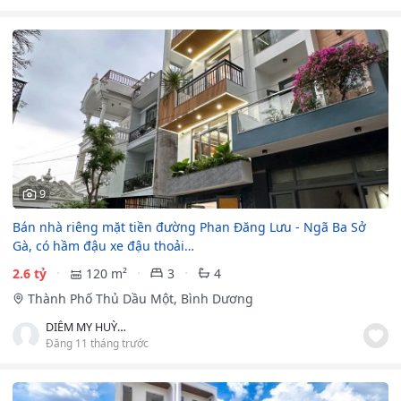
9
Bán nhà riêng mặt tiền đường Phan Đăng Lưu - Ngã Ba Sở
Gà, có hầm đậu xe đậu thoải…
2.6 tỷ
120 m²
3
4
Thành Phố Thủ Dầu Một, Bình Dương
DIỄM MY HUỲNH
Đăng 11 tháng trước