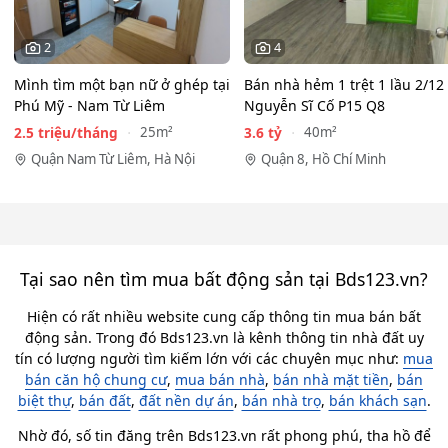
2
4
Mình tìm một bạn nữ ở ghép tại
Bán nhà hẻm 1 trệt 1 lầu 2/12
Phú Mỹ - Nam Từ Liêm
Nguyễn Sĩ Cố P15 Q8
2.5 triệu/tháng
3.6 tỷ
25m²
40m²
Quận Nam Từ Liêm, Hà Nội
Quận 8, Hồ Chí Minh
Tại sao nên tìm mua bất động sản tại Bds123.vn?
Hiện có rất nhiều website cung cấp thông tin mua bán bất
động sản. Trong đó Bds123.vn là kênh thông tin nhà đất uy
tín có lượng người tìm kiếm lớn với các chuyên mục như:
mua
bán căn hộ chung cư
,
mua bán nhà
,
bán nhà mặt tiền
,
bán
biệt thự
,
bán đất
,
đất nền dự án
,
bán nhà trọ
,
bán khách sạn
.
Nhờ đó, số tin đăng trên Bds123.vn rất phong phú, tha hồ để