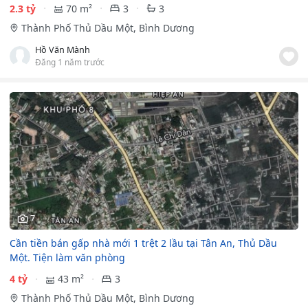
2.3 tỷ
70 m²
3
3
Thành Phố Thủ Dầu Một, Bình Dương
Hồ Văn Mành
Đăng 1 năm trước
7
Cần tiền bán gấp nhà mới 1 trệt 2 lầu tại Tân An, Thủ Dầu
Một. Tiện làm văn phòng
4 tỷ
43 m²
3
Thành Phố Thủ Dầu Một, Bình Dương