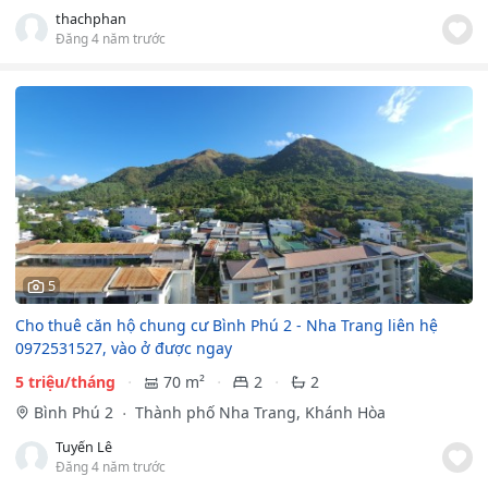
thachphan
Đăng 4 năm trước
5
Cho thuê căn hộ chung cư Bình Phú 2 - Nha Trang liên hệ
0972531527, vào ở được ngay
5 triệu/tháng
70 m²
2
2
Bình Phú 2
Thành phố Nha Trang, Khánh Hòa
Tuyến Lê
Đăng 4 năm trước