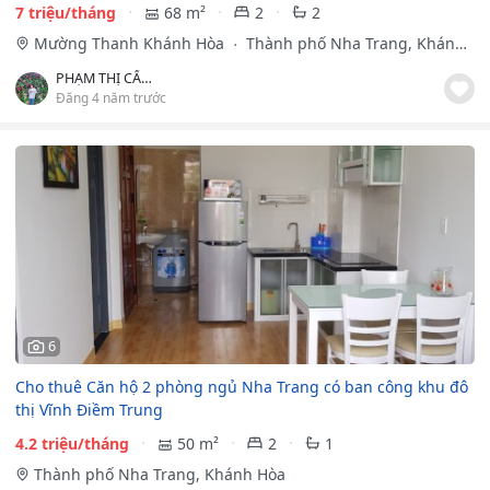
7 triệu/tháng
68 m²
2
2
Mường Thanh Khánh Hòa
Thành phố Nha Trang, Khánh
Hòa
PHẠM THỊ CẨM SANG
Đăng 4 năm trước
6
Cho thuê Căn hộ 2 phòng ngủ Nha Trang có ban công khu đô
thị Vĩnh Điềm Trung
4.2 triệu/tháng
50 m²
2
1
Thành phố Nha Trang, Khánh Hòa