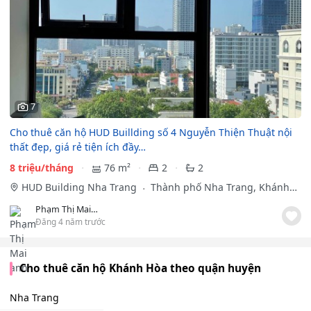
7
Cho thuê căn hộ HUD Buillding số 4 Nguyễn Thiện Thuật nội
thất đẹp, giá rẻ tiện ích đầy…
8 triệu/tháng
76 m²
2
2
HUD Building Nha Trang
Thành phố Nha Trang, Khánh
Hòa
Phạm Thị Mai anh
Đăng 4 năm trước
Cho thuê căn hộ Khánh Hòa theo quận huyện
Nha Trang