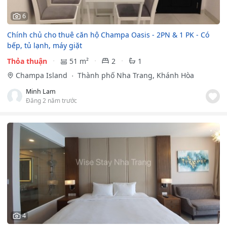
6
Chính chủ cho thuê căn hộ Champa Oasis - 2PN & 1 PK - Có
bếp, tủ lạnh, máy giặt
Thỏa thuận
51 m²
2
1
Champa Island
Thành phố Nha Trang, Khánh Hòa
Minh Lam
Đăng 2 năm trước
4