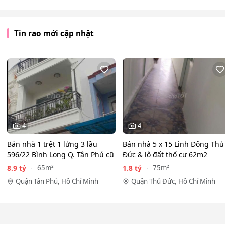
Tin rao mới cập nhật
4
4
Bán nhà 1 trệt 1 lửng 3 lầu
Bán nhà 5 x 15 Linh Đông Thủ
596/22 Bình Long Q. Tân Phú cũ
Đức & lô đất thổ cư 62m2
8.9 tỷ
1.8 tỷ
65m²
75m²
Quận Tân Phú, Hồ Chí Minh
Quận Thủ Đức, Hồ Chí Minh