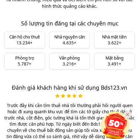
hình thức quảng cáo khác.
Số lượng tin đăng tại các chuyên mục
Căn hộ cho thuê
Nhà nguyên căn
Nhà mặt tiền
13.234+
4.635+
3.622+
Phòng trọ
Văn phòng
Mặt bằng
5.787+
3.216+
3.491+
Đánh giá khách hàng khi sử dụng Bds123.vn
Trước đây khi cần tìm thuê nhà tôi thường phải hỏi người quen
hoặc đi xung quanh khu vực để tìm các tờ giấy cho thuê dán ở
trước nhà, cột điện, góc tường khá là tốn thời gian mà chưa chắc
tìm được căn phù hợp. Từ ngày biết đến Bds123.vn, website
chuyên về cho thuê bất động sản giúp tôi vừa xem được nhiều
tin đăng vừa có thể so sánh giá, nhờ vậy dễ dàng tìm được căn