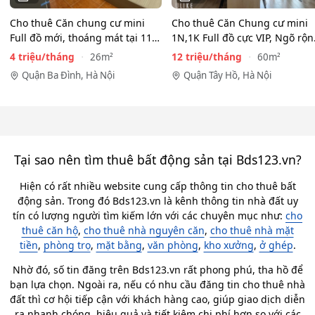
Cho thuê Căn chung cư mini
Cho thuê Căn Chung cư mini
Full đồ mới, thoáng mát tại 116
1N,1K Full đồ cực VIP, Ngõ rộ
Phan Kế Bính, Ba…
View toàn mặt hồ…
4 triệu/tháng
12 triệu/tháng
26m²
60m²
Quận Ba Đình, Hà Nội
Quận Tây Hồ, Hà Nội
Tại sao nên tìm thuê bất động sản tại Bds123.vn?
Hiện có rất nhiều website cung cấp thông tin cho thuê bất
động sản. Trong đó Bds123.vn là kênh thông tin nhà đất uy
tín có lượng người tìm kiếm lớn với các chuyên mục như:
cho
thuê căn hộ
,
cho thuê nhà nguyên căn
,
cho thuê nhà mặt
tiền
,
phòng trọ
,
mặt bằng
,
văn phòng
,
kho xưởng
,
ở ghép
.
Nhờ đó, số tin đăng trên Bds123.vn rất phong phú, tha hồ để
bạn lựa chọn. Ngoài ra, nếu có nhu cầu đăng tin cho thuê nhà
đất thì cơ hội tiếp cận với khách hàng cao, giúp giao dịch diễn
ra nhanh chóng, hiệu quả và tiết kiệm chi phí hơn so với các