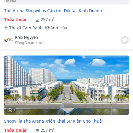
The Arena Shopvillas Cần tìm Đối tác Kinh Doanh
Thỏa thuận
257 m²
Thị xã Cam Ranh, Khánh Hòa
Khoi Nguyen
Đăng 3 năm trước
3
Shopvilla The Arena Triển Khai Sự Kiện Cho Thuê
Thỏa thuận
257 m²