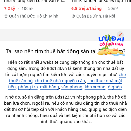
nhà 3 tầng kiên cố sát Vạn Phúc
1N1K Tầng 4 tại Số 98 ngõ 116
City - HẺM XE HƠI…
Phan Kế Bính, Ba Đình.…
7.2 tỷ
6.5 triệu/tháng
100m²
50m²
Quận Thủ Đức, Hồ Chí Minh
Quận Ba Đình, Hà Nội
Tại sao nên tìm thuê bất động sản tại Bds123.vn?
Hiện có rất nhiều website cung cấp thông tin cho thuê bất
động sản. Trong đó Bds123.vn là kênh thông tin nhà đất uy
tín có lượng người tìm kiếm lớn với các chuyên mục như:
cho
thuê căn hộ
,
cho thuê nhà nguyên căn
,
cho thuê nhà mặt
tiền
,
phòng trọ
,
mặt bằng
,
văn phòng
,
kho xưởng
,
ở ghép
.
Nhờ đó, số tin đăng trên Bds123.vn rất phong phú, tha hồ để
bạn lựa chọn. Ngoài ra, nếu có nhu cầu đăng tin cho thuê nhà
đất thì cơ hội tiếp cận với khách hàng cao, giúp giao dịch diễn
ra nhanh chóng, hiệu quả và tiết kiệm chi phí hơn so với các
hình thức quảng cáo khác.