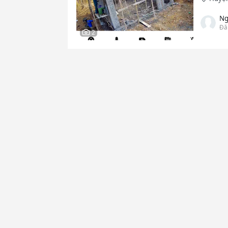
Ng
Đă
2