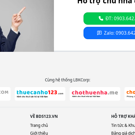
Hỗ trợ chủ nhà 
ĐT: 0903.642
Zalo: 0903.64
Cùng hệ thống LBKCorp:
VỀ BDS123.VN
HỖ TRỢ KH
Trang chủ
Tin tức & Kh
Giới thiệu
Bảng giá dịc