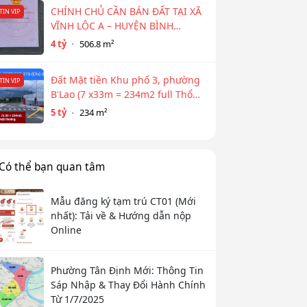
CHÍNH CHỦ CẦN BÁN ĐẤT TẠI XÃ
TIN VIP
VĨNH LỘC A – HUYỆN BÌNH
CHÁNH
4 tỷ
506.8 m²
Đất Mặt tiền Khu phố 3, phường
TIN VIP
B'Lao (7 x33m = 234m2 full Thổ
cư)
5 tỷ
234 m²
Có thể bạn quan tâm
Mẫu đăng ký tạm trú CT01 (Mới
nhất): Tải về & Hướng dẫn nộp
Online
Phường Tân Định Mới: Thông Tin
Sáp Nhập & Thay Đổi Hành Chính
Từ 1/7/2025