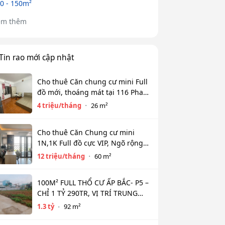
0 - 150m²
em thêm
Tin rao mới cập nhật
Cho thuê Căn chung cư mini Full
đồ mới, thoáng mát tại 116 Phan
Kế Bính, Ba Đình. Chỉ 4 tr
4 triệu/tháng
26 m²
Cho thuê Căn Chung cư mini
1N,1K Full đồ cực VIP, Ngõ rộng
View toàn mặt hồ Tây. Chỉ 12tr
12 triệu/tháng
60 m²
100M² FULL THỔ CƯ ẤP BẮC- P5 –
CHỈ 1 TỶ 290TR, VỊ TRÍ TRUNG
TÂM NGÂN HÀNG HỖ TRỢ 800TR
1.3 tỷ
92 m²