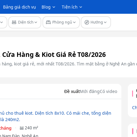
Bảng giá dịch vụ
Blog
Tiện ích
Diện tích
Phòng ngủ
Hướng
Cửa Hàng & Kiot Giá Rẻ T08/2026
 hàng, kiot giá rẻ, mới nhất T08/2026. Tìm mặt bằng ở Nghệ An gần
Đề xuất
Mới đăng
Có video
Ch
ủ cho thuê kiot. Diện tích 8x10. Có mái che, tổng diện
 là 240m2.
/tháng
240 m²
 Nam Đàn, Nghệ An