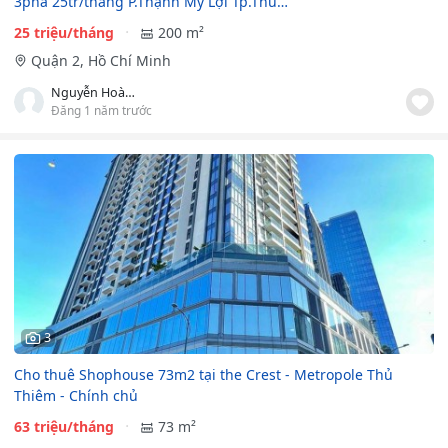
3pha 25tr/tháng P.Thạnh Mỹ Lợi Tp.Thủ…
25 triệu/tháng
200 m²
Quận 2, Hồ Chí Minh
Nguyễn Hoàng Ân
Đăng 1 năm trước
3
Cho thuê Shophouse 73m2 tại the Crest - Metropole Thủ
Thiêm - Chính chủ
63 triệu/tháng
73 m²