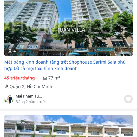
4
Mặt bằng kinh doanh tầng trệt Shophouse Sarimi Sala phù
hợp tất cả mọi loại hình kinh doanh
45 triệu/tháng
77 m²
Quận 2, Hồ Chí Minh
Mai Phạm Tuân
Đăng 2 năm trước