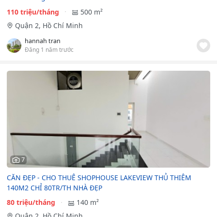
110 triệu/tháng
500 m²
Quận 2, Hồ Chí Minh
hannah tran
Đăng 1 năm trước
7
CĂN ĐẸP - CHO THUÊ SHOPHOUSE LAKEVIEW THỦ THIÊM
140M2 CHỈ 80TR/TH NHÀ ĐẸP
80 triệu/tháng
140 m²
Quận 2, Hồ Chí Minh