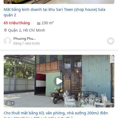
Mặt bằng kinh doanh tại khu Sari Town (shop house) Sala
quận 2
65 triệu/tháng
230 m²
Quận 2, Hồ Chí Minh
Phuong Phuong
Đăng 1 năm trước
8
Cho thuê mặt bằng KD, văn phòng, nhà xưởng 200m2 điện