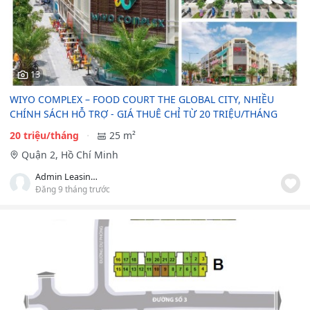
13
WIYO COMPLEX – FOOD COURT THE GLOBAL CITY, NHIỀU
CHÍNH SÁCH HỖ TRỢ - GIÁ THUÊ CHỈ TỪ 20 TRIỆU/THÁNG
20 triệu/tháng
25 m²
Quận 2, Hồ Chí Minh
Admin Leasing PCM
Đăng 9 tháng trước