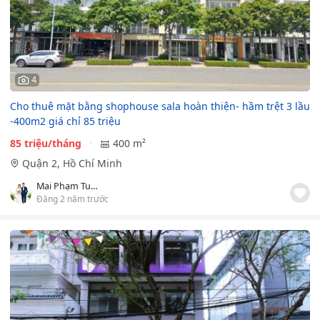
4
Cho thuê mặt bằng shophouse sala hoàn thiện- hầm trệt 3 lầu
-400m2 giá chỉ 85 triệu
85 triệu/tháng
400 m²
Quận 2, Hồ Chí Minh
Mai Phạm Tuân
Đăng 2 năm trước