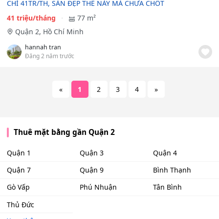
CHỈ 41TR/TH, SÀN ĐẸP THẾ NÀY MÀ CHƯA CHỐT
41 triệu/tháng
77 m²
Quận 2, Hồ Chí Minh
hannah tran
Đăng 2 năm trước
«
1
2
3
4
»
Thuê mặt bằng gần Quận 2
Quận 1
Quận 3
Quận 4
Quận 7
Quận 9
Bình Thạnh
Gò Vấp
Phú Nhuận
Tân Bình
Thủ Đức