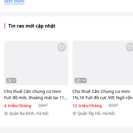
Xem thêm
Tin rao mới cập nhật
4
14
Cho thuê Căn chung cư mini
Cho thuê Căn Chung cư mini
Full đồ mới, thoáng mát tại 116
1N,1K Full đồ cực VIP, Ngõ rộ
Phan Kế Bính, Ba…
View toàn mặt hồ…
4 triệu/tháng
12 triệu/tháng
26m²
60m²
Quận Ba Đình, Hà Nội
Quận Tây Hồ, Hà Nội