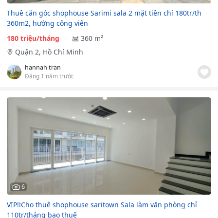
Thuê căn góc shophouse Sarimi sala 2 mặt tiền chỉ 180tr/th
360m2, hướng công viên
180 triệu/tháng
360 m²
Quận 2, Hồ Chí Minh
hannah tran
Đăng 1 năm trước
6
VIP!!Cho thuê shophouse saritown Sala làm văn phòng chỉ
110tr/tháng bao thuế