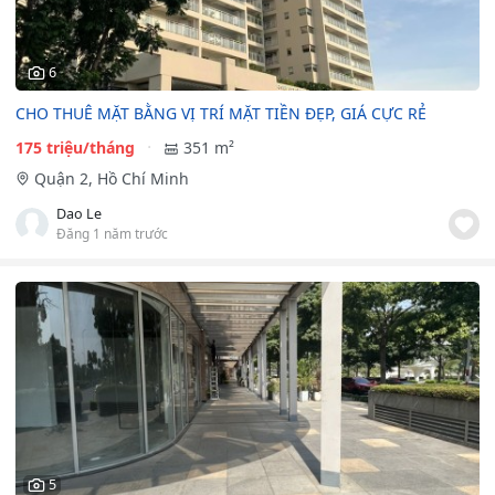
6
CHO THUÊ MẶT BẰNG VỊ TRÍ MẶT TIỀN ĐẸP, GIÁ CỰC RẺ
175 triệu/tháng
351 m²
Quận 2, Hồ Chí Minh
Dao Le
Đăng 1 năm trước
5