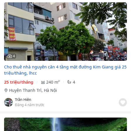
4
Cho thuê nhà nguyên căn 4 tầng mặt đường Kim Giang giá 25
triệu/tháng, lhcc
25 triệu/tháng
240 m²
4
Huyện Thanh Trì, Hà Nội
Trần Hiên
Đăng 4 năm trước