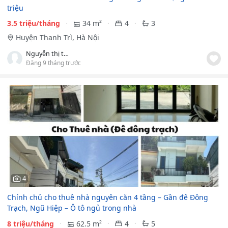
triệu
3.5 triệu/tháng
34 m²
4
3
Huyện Thanh Trì, Hà Nội
Nguyễn thị thảo
Đăng 9 tháng trước
4
Chính chủ cho thuê nhà nguyên căn 4 tầng – Gần đê Đông
Trạch, Ngũ Hiệp – Ô tô ngủ trong nhà
8 triệu/tháng
62.5 m²
4
5