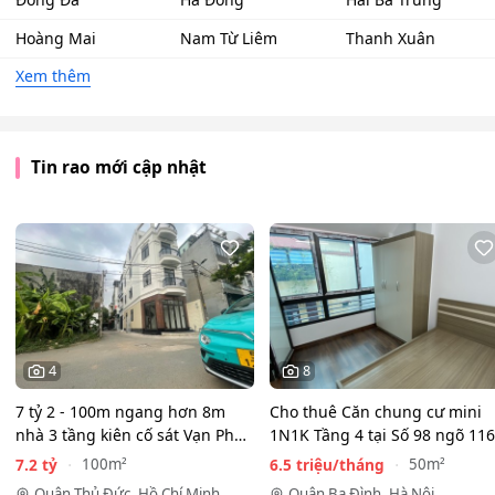
Hoàng Mai
Nam Từ Liêm
Thanh Xuân
Xem thêm
Tin rao mới cập nhật
4
8
7 tỷ 2 - 100m ngang hơn 8m
Cho thuê Căn chung cư mini
nhà 3 tầng kiên cố sát Vạn Phúc
1N1K Tầng 4 tại Số 98 ngõ 116
City - HẺM XE HƠI…
Phan Kế Bính, Ba Đình.…
7.2 tỷ
6.5 triệu/tháng
100m²
50m²
Quận Thủ Đức, Hồ Chí Minh
Quận Ba Đình, Hà Nội