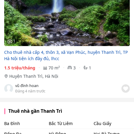
1
Cho thuê nhà cấp 4, thôn 3, xã Vạn Phúc, huyện Thanh Trì, TP
Hà Nội tiện ích đầy đủ, lhcc
1.5 triệu/tháng
70 m²
3
1
Huyện Thanh Trì, Hà Nội
vũ đình hoan
Đăng 4 năm trước
Thuê nhà gần Thanh Trì
Ba Đình
Bắc Từ Liêm
Cầu Giấy
Đống Đa
Hà Đông
Hai Bà Trưng