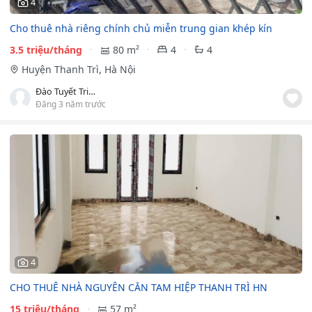
4
Cho thuê nhà riêng chính chủ miễn trung gian khép kín
3.5 triệu/tháng
80 m²
4
4
Huyện Thanh Trì, Hà Nội
Đào Tuyết Trinh
Đăng 3 năm trước
4
CHO THUÊ NHÀ NGUYÊN CĂN TAM HIỆP THANH TRÌ HN
15 triệu/tháng
57 m²