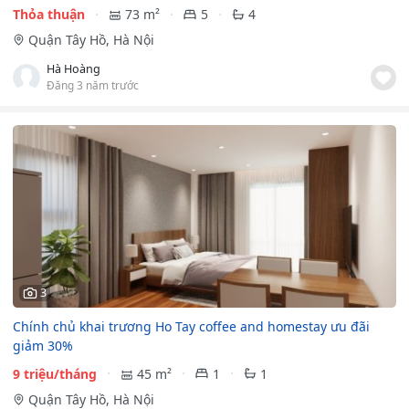
Thỏa thuận
73 m²
5
4
Quận Tây Hồ, Hà Nội
Hà Hoàng
Đăng 3 năm trước
3
Chính chủ khai trương Ho Tay coffee and homestay ưu đãi
giảm 30%
9 triệu/tháng
45 m²
1
1
Quận Tây Hồ, Hà Nội