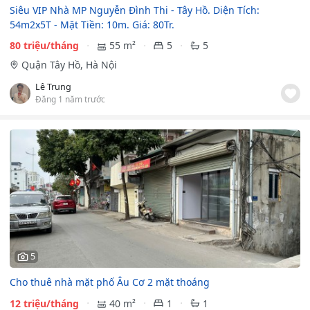
Siêu VIP Nhà MP Nguyễn Đình Thi - Tây Hồ. Diện Tích:
54m2x5T - Mặt Tiền: 10m. Giá: 80Tr.
80 triệu/tháng
55 m²
5
5
Quận Tây Hồ, Hà Nội
Lê Trung
Đăng 1 năm trước
5
Cho thuê nhà mặt phố Âu Cơ 2 mặt thoáng
12 triệu/tháng
40 m²
1
1