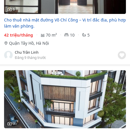
6
Cho thuê nhà mặt đường Võ Chí Công – Vị trí đắc địa, phù hợp
làm văn phòng.
42 triệu/tháng
70 m²
10
5
Quận Tây Hồ, Hà Nội
Chu Trần Linh
Đăng 9 tháng trước
3