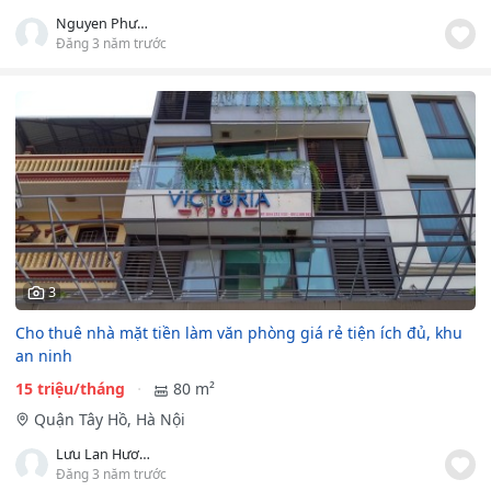
Nguyen Phương
Đăng 3 năm trước
3
Cho thuê nhà mặt tiền làm văn phòng giá rẻ tiện ích đủ, khu
an ninh
15 triệu/tháng
80 m²
Quận Tây Hồ, Hà Nội
Lưu Lan Hương
Đăng 3 năm trước