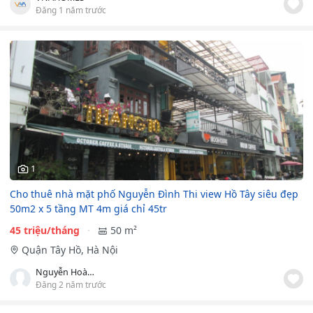
Đăng 1 năm trước
1
Cho thuê nhà mặt phố Nguyễn Đình Thi view Hồ Tây siêu đẹp
50m2 x 5 tầng MT 4m giá chỉ 45tr
45 triệu/tháng
50 m²
Quận Tây Hồ, Hà Nội
Nguyễn Hoàng Việt
Đăng 2 năm trước