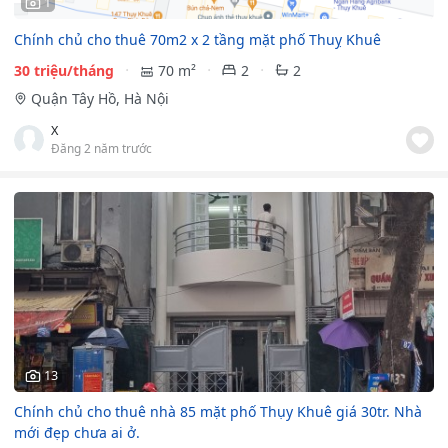
1
Chính chủ cho thuê 70m2 x 2 tầng mặt phố Thuỵ Khuê
30 triệu/tháng
70 m²
2
2
Quận Tây Hồ, Hà Nội
X
Đăng 2 năm trước
13
Chính chủ cho thuê nhà 85 mặt phố Thụy Khuê giá 30tr. Nhà
mới đẹp chưa ai ở.