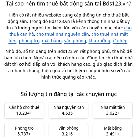
Tại sao nên tìm thuê bất động sản tại Bds123.vn?
Hiện có rất nhiều website cung cấp thông tin cho thuê bất
động sản. Trong đó Bds123.vn là kênh thông tin nhà đất uy
tín có lượng người tìm kiếm lớn với các chuyên mục như:
cho
thuê căn hộ
,
cho thuê nhà nguyên căn
,
cho thuê nhà mặt
tiền
,
phòng trọ
,
mặt bằng
,
văn phòng
,
kho xưởng
,
ở ghép
.
Nhờ đó, số tin đăng trên Bds123.vn rất phong phú, tha hồ để
bạn lựa chọn. Ngoài ra, nếu có nhu cầu đăng tin cho thuê nhà
đất thì cơ hội tiếp cận với khách hàng cao, giúp giao dịch diễn
ra nhanh chóng, hiệu quả và tiết kiệm chi phí hơn so với các
hình thức quảng cáo khác.
Số lượng tin đăng tại các chuyên mục
Căn hộ cho thuê
Nhà nguyên căn
Nhà mặt tiền
13.234+
4.635+
3.622+
Phòng trọ
Văn phòng
Mặt bằng
5.787+
3.216+
3.491+