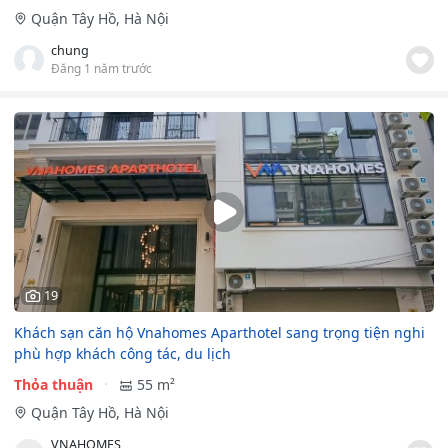
Quận Tây Hồ, Hà Nội
chung
Đăng 1 năm trước
19
Khách sạn căn hộ Vnahomes Aparthotel sang trọng tiện nghi
phù hợp khách công tác, du lịch
Thỏa thuận
55 m²
Quận Tây Hồ, Hà Nội
VNAHOMES