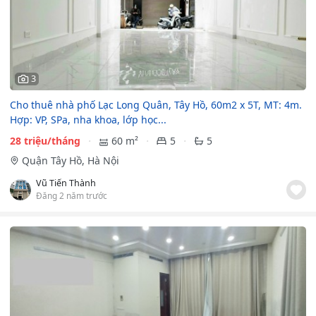
3
Cho thuê nhà phố Lạc Long Quân, Tây Hồ, 60m2 x 5T, MT: 4m.
Hợp: VP, SPa, nha khoa, lớp học...
28 triệu/tháng
60 m²
5
5
Quận Tây Hồ, Hà Nội
Vũ Tiến Thành
Đăng 2 năm trước