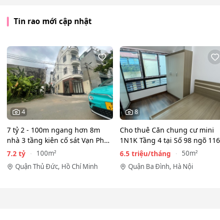
Tin rao mới cập nhật
4
8
7 tỷ 2 - 100m ngang hơn 8m
Cho thuê Căn chung cư mini
nhà 3 tầng kiên cố sát Vạn Phúc
1N1K Tầng 4 tại Số 98 ngõ 116
City - HẺM XE HƠI…
Phan Kế Bính, Ba Đình.…
7.2 tỷ
6.5 triệu/tháng
100m²
50m²
Quận Thủ Đức, Hồ Chí Minh
Quận Ba Đình, Hà Nội