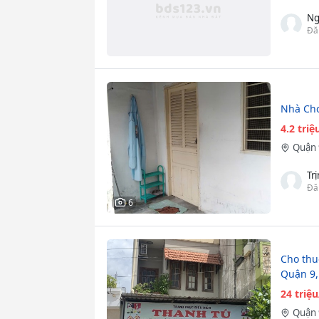
Ng
Đă
Nhà Ch
4.2 tri
Quận 
Tr
Đă
6
Cho thu
Quận 9,
24 triệ
Quận 