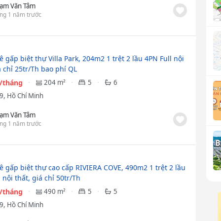
ạm Văn Tâm
ng 1 năm trước
 gấp biệt thự Villa Park, 204m2 1 trệt 2 lầu 4PN Full nội
á chỉ 25tr/Th bao phí QL
u/tháng
204 m²
5
6
9, Hồ Chí Minh
ạm Văn Tâm
ng 1 năm trước
ê gấp biệt thự cao cấp RIVIERA COVE, 490m2 1 trệt 2 lầu
 nội thất, giá chỉ 50tr/Th
u/tháng
490 m²
5
5
9, Hồ Chí Minh