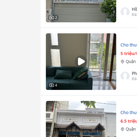
Hồ
Đă
2
Cho thuê
5 triệu
Quận 
Ph
Đă
4
Cho thu
6.5 tri
Quận 