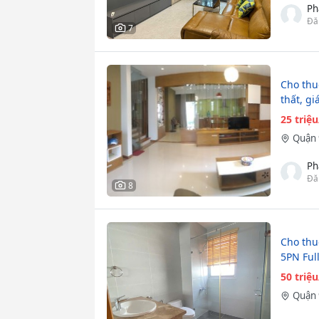
Ph
Đă
7
Cho thuê
thất, gi
25 triệ
Quận 
Ph
Đă
8
Cho thu
5PN Full
50 triệ
Quận 