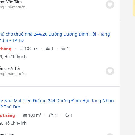
ạm Văn Tâm
ng 1 năm trước
hủ cho thuê nhà 244/20 Đường Dương Đình Hội - Tăng
ú B - TP TĐ
/tháng
100 m²
1
1
9, Hồ Chí Minh
àng sơn hà
ng 1 năm trước
ê Nhà Mặt Tiền Đường 244 Dương Đình Hội, Tăng Nhơn
TP Thủ Đức
ệu/tháng
100 m²
1
1
9, Hồ Chí Minh
àng lâm