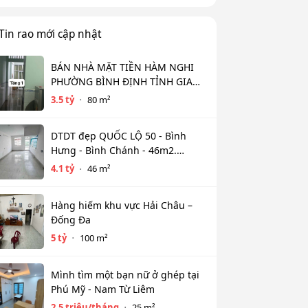
Tin rao mới cập nhật
BÁN NHÀ MẶT TIỀN HÀM NGHI
PHƯỜNG BÌNH ĐỊNH TỈNH GIA
LAI (MỚI )
3.5 tỷ
80 m²
DTDT đẹp QUỐC LỘ 50 - Bình
Hưng - Bình Chánh - 46m2.
Nhỉnh 4T.y. HXH
4.1 tỷ
46 m²
Hàng hiếm khu vực Hải Châu –
Đống Đa
5 tỷ
100 m²
Mình tìm một bạn nữ ở ghép tại
Phú Mỹ - Nam Từ Liêm
2.5 triệu/tháng
25 m²