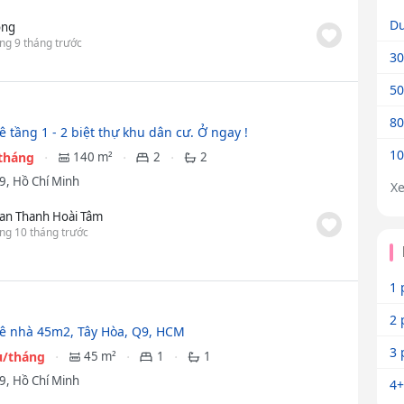
Dư
ng
ng 9 tháng trước
30
50
80
 tầng 1 - 2 biệt thự khu dân cư. Ở ngay !
10
/tháng
140 m²
2
2
9, Hồ Chí Minh
X
an Thanh Hoài Tâm
ng 10 tháng trước
1 
2 
ê nhà 45m2, Tây Hòa, Q9, HCM
3 
ệu/tháng
45 m²
1
1
9, Hồ Chí Minh
4+