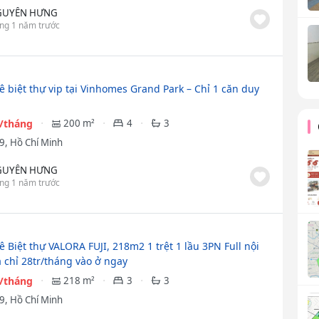
GUYỄN HƯNG
ng 1 năm trước
ê biệt thự vip tại Vinhomes Grand Park – Chỉ 1 căn duy
u/tháng
200 m²
4
3
9, Hồ Chí Minh
GUYỄN HƯNG
ng 1 năm trước
 Biệt thự VALORA FUJI, 218m2 1 trệt 1 lầu 3PN Full nội
á chỉ 28tr/tháng vào ở ngay
u/tháng
218 m²
3
3
9, Hồ Chí Minh