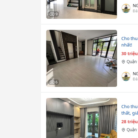
N
Đă
9
Cho thu
nhất!
30 triệ
Quận 
N
Đă
6
Cho thuê
thất, gi
28 triệ
Quận 