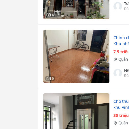
Tr
Đă
4
Chính c
Khu phố
7.5 tri
Quận 
NG
Đă
6
Cho thu
khu Vin
30 triệ
Quận 