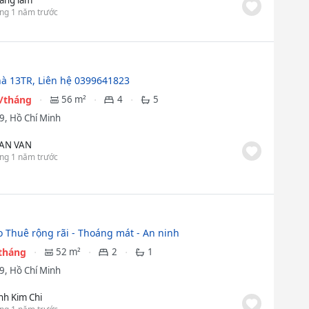
ng 1 năm trước
à 13TR, Liên hệ 0399641823
u/tháng
56 m²
4
5
9, Hồ Chí Minh
AN VAN
ng 1 năm trước
 Thuê rộng rãi - Thoáng mát - An ninh
/tháng
52 m²
2
1
9, Hồ Chí Minh
ịnh Kim Chi