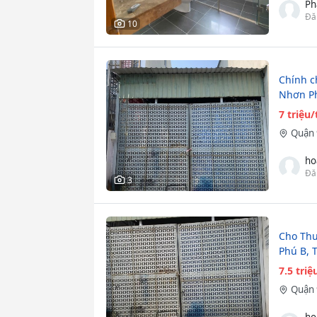
Ph
Đă
10
Chính c
Nhơn Ph
7 triệu
Quận 
ho
Đă
3
Cho Thu
Phú B, 
7.5 tri
Quận 
ho