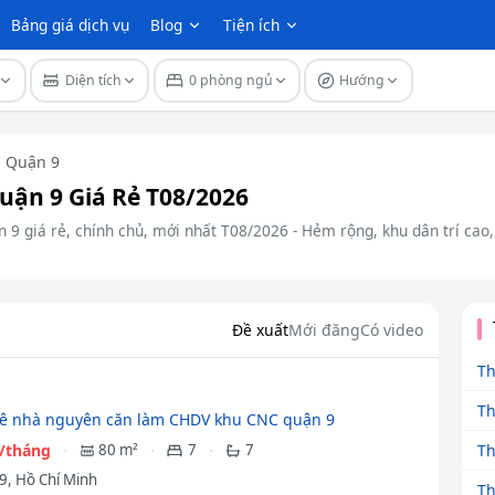
Bảng giá dịch vụ
Blog
Tiện ích
Diện tích
0 phòng ngủ
Hướng
Quận 9
ận 9 Giá Rẻ T08/2026
9 giá rẻ, chính chủ, mới nhất T08/2026 - Hẻm rộng, khu dân trí cao, a
Đề xuất
Mới đăng
Có video
Th
Th
ê nhà nguyên căn làm CHDV khu CNC quận 9
Th
u/tháng
80 m²
7
7
9, Hồ Chí Minh
Th