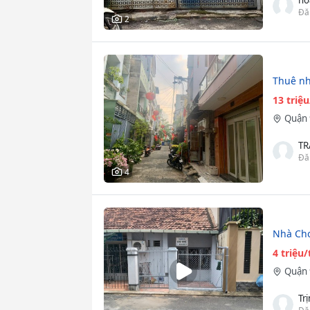
Đă
2
Thuê nh
13 triệ
Quận 
TR
Đă
4
Nhà Cho
4 triệu
Quận 
Tr