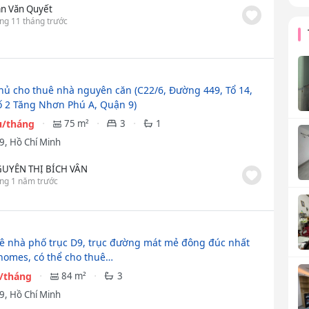
ần Văn Quyết
ng 11 tháng trước
hủ cho thuê nhà nguyên căn (C22/6, Đường 449, Tổ 14,
 2 Tăng Nhơn Phú A, Quận 9)
ệu/tháng
75 m²
3
1
9, Hồ Chí Minh
UYỄN THỊ BÍCH VÂN
ng 1 năm trước
ê nhà phố trục D9, trục đường mát mẻ đông đúc nhất
homes, có thể cho thuê…
u/tháng
84 m²
3
9, Hồ Chí Minh