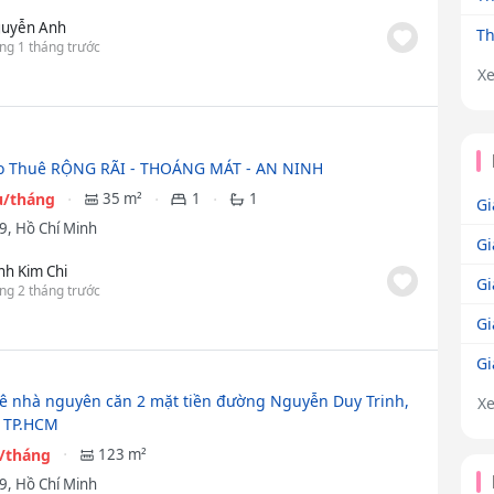
uyễn Anh
Th
ng 1 tháng trước
X
o Thuê RỘNG RÃI - THOÁNG MÁT - AN NINH
ệu/tháng
35 m²
1
1
Gi
9, Hồ Chí Minh
Gi
ịnh Kim Chi
Gi
ng 2 tháng trước
Gi
Gi
ê nhà nguyên căn 2 mặt tiền đường Nguyễn Duy Trinh,
X
 TP.HCM
u/tháng
123 m²
9, Hồ Chí Minh