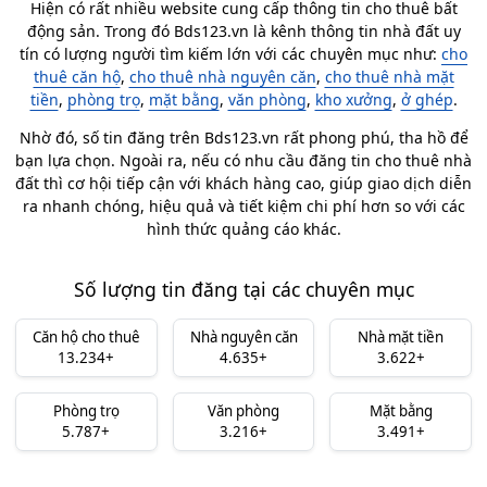
Hiện có rất nhiều website cung cấp thông tin cho thuê bất
động sản. Trong đó Bds123.vn là kênh thông tin nhà đất uy
tín có lượng người tìm kiếm lớn với các chuyên mục như:
cho
thuê căn hộ
,
cho thuê nhà nguyên căn
,
cho thuê nhà mặt
tiền
,
phòng trọ
,
mặt bằng
,
văn phòng
,
kho xưởng
,
ở ghép
.
Nhờ đó, số tin đăng trên Bds123.vn rất phong phú, tha hồ để
bạn lựa chọn. Ngoài ra, nếu có nhu cầu đăng tin cho thuê nhà
đất thì cơ hội tiếp cận với khách hàng cao, giúp giao dịch diễn
ra nhanh chóng, hiệu quả và tiết kiệm chi phí hơn so với các
hình thức quảng cáo khác.
Số lượng tin đăng tại các chuyên mục
Căn hộ cho thuê
Nhà nguyên căn
Nhà mặt tiền
13.234+
4.635+
3.622+
Phòng trọ
Văn phòng
Mặt bằng
5.787+
3.216+
3.491+