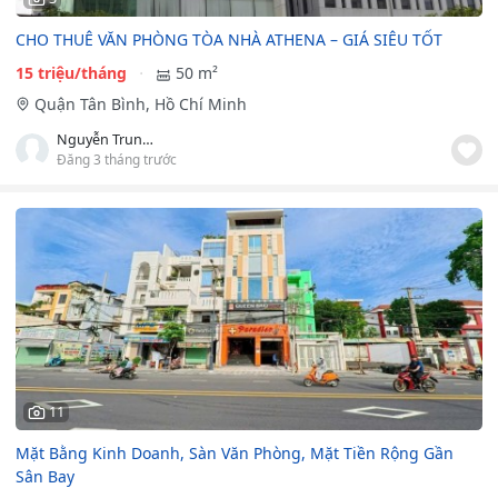
CHO THUÊ VĂN PHÒNG TÒA NHÀ ATHENA – GIÁ SIÊU TỐT
15 triệu/tháng
50 m²
Quận Tân Bình, Hồ Chí Minh
Nguyễn Trung Anh
Đăng 3 tháng trước
11
Mặt Bằng Kinh Doanh, Sàn Văn Phòng, Mặt Tiền Rộng Gần
Sân Bay