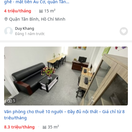
ghế - mặt tiền Âu Cơ, quận Tân…
4 triệu/tháng
15 m²
Quận Tân Bình, Hồ Chí Minh
Duy Khang
Đăng 1 năm trước
5
Văn phòng cho thuê 10 người – Đầy đủ nội thất – Giá chỉ từ 8
triệu/tháng
8.3 triệu/tháng
35 m²