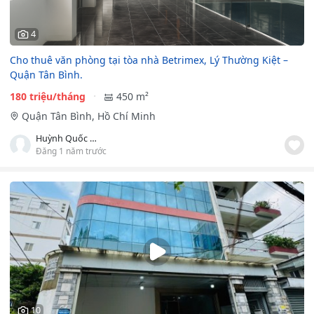
4
Cho thuê văn phòng tại tòa nhà Betrimex, Lý Thường Kiệt –
Quận Tân Bình.
180 triệu/tháng
450 m²
Quận Tân Bình, Hồ Chí Minh
Huỳnh Quốc Việt
Đăng 1 năm trước
10