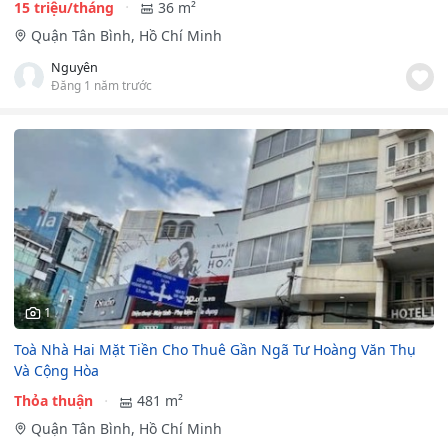
15 triệu/tháng
36 m²
Quận Tân Bình, Hồ Chí Minh
Nguyên
Đăng 1 năm trước
1
Toà Nhà Hai Mặt Tiền Cho Thuê Gần Ngã Tư Hoàng Văn Thụ
Và Cộng Hòa
Thỏa thuận
481 m²
Quận Tân Bình, Hồ Chí Minh