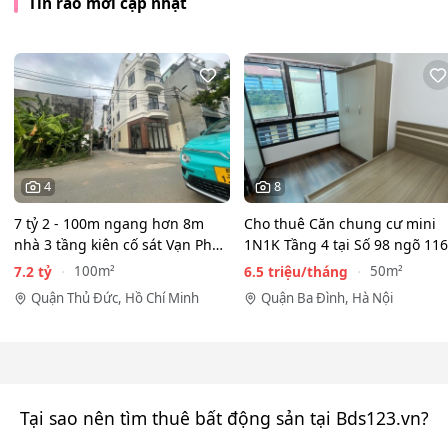
Tin rao mới cập nhật
4
8
7 tỷ 2 - 100m ngang hơn 8m
Cho thuê Căn chung cư mini
nhà 3 tầng kiên cố sát Vạn Phúc
1N1K Tầng 4 tại Số 98 ngõ 116
City - HẺM XE HƠI…
Phan Kế Bính, Ba Đình.…
7.2 tỷ
6.5 triệu/tháng
100m²
50m²
Quận Thủ Đức, Hồ Chí Minh
Quận Ba Đình, Hà Nội
Tại sao nên tìm thuê bất động sản tại Bds123.vn?