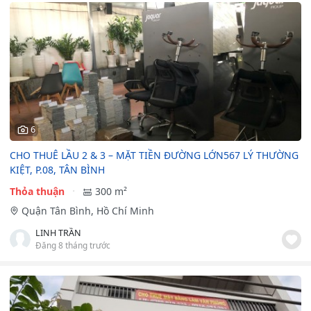
6
CHO THUÊ LẦU 2 & 3 – MẶT TIỀN ĐƯỜNG LỚN567 LÝ THƯỜNG
KIỆT, P.08, TÂN BÌNH
Thỏa thuận
300 m²
Quận Tân Bình, Hồ Chí Minh
LINH TRẦN
Đăng 8 tháng trước