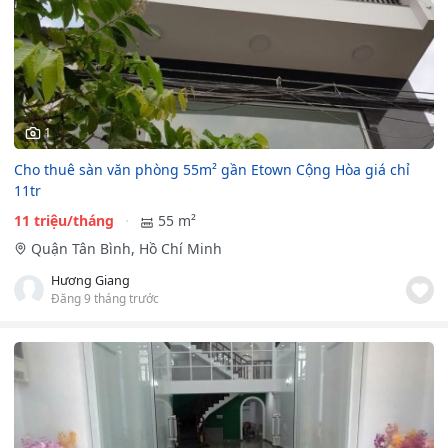
1
Cho thuê sàn văn phòng 55m² gần Etown Cộng Hòa giá chỉ
11tr
11 triệu/tháng
55 m²
Quận Tân Bình, Hồ Chí Minh
Hương Giang
Đăng 9 tháng trước