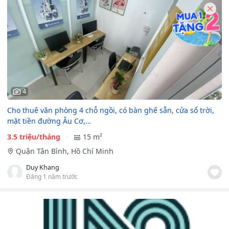
4
Cho thuê văn phòng 4 chỗ ngồi, có bàn ghế sẵn, cửa sổ trời,
mặt tiền đường Âu Cơ,…
3.5 triệu/tháng
15 m²
Quận Tân Bình, Hồ Chí Minh
Duy Khang
Đăng 1 năm trước