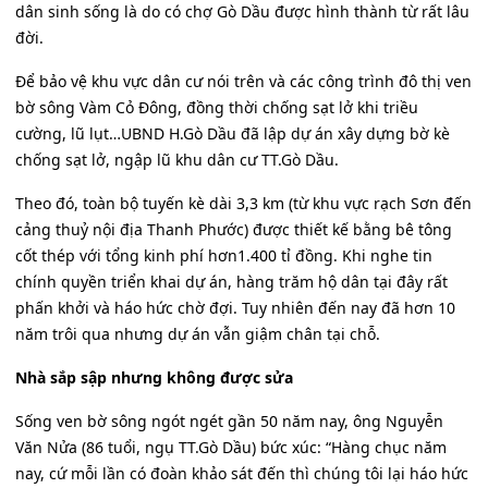
dân sinh sống là do có chợ Gò Dầu được hình thành từ rất lâu
đời.
Để bảo vệ khu vực dân cư nói trên và các công trình đô thị ven
bờ sông Vàm Cỏ Đông, đồng thời chống sạt lở khi triều
cường, lũ lụt…UBND H.Gò Dầu đã lập dự án xây dựng bờ kè
chống sạt lở, ngập lũ khu dân cư TT.Gò Dầu.
Theo đó, toàn bộ tuyến kè dài 3,3 km (từ khu vực rạch Sơn đến
cảng thuỷ nội địa Thanh Phước) được thiết kế bằng bê tông
cốt thép với tổng kinh phí hơn1.400 tỉ đồng. Khi nghe tin
chính quyền triển khai dự án, hàng trăm hộ dân tại đây rất
phấn khởi và háo hức chờ đợi. Tuy nhiên đến nay đã hơn 10
năm trôi qua nhưng dự án vẫn giậm chân tại chỗ.
Nhà sắp sập nhưng không được sửa
Sống ven bờ sông ngót ngét gần 50 năm nay, ông Nguyễn
Văn Nửa (86 tuổi, ngụ TT.Gò Dầu) bức xúc: “Hàng chục năm
nay, cứ mỗi lần có đoàn khảo sát đến thì chúng tôi lại háo hức