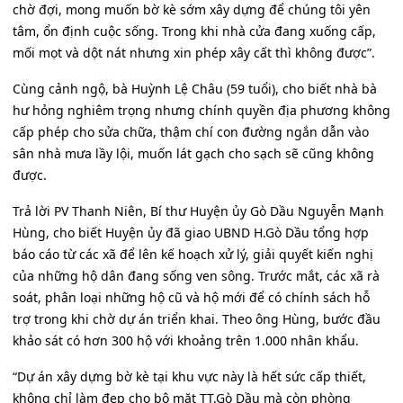
chờ đợi, mong muốn bờ kè sớm xây dựng để chúng tôi yên
tâm, ổn định cuộc sống. Trong khi nhà cửa đang xuống cấp,
mối mọt và dột nát nhưng xin phép xây cất thì không được”.
Cùng cảnh ngộ, bà Huỳnh Lệ Châu (59 tuổi), cho biết nhà bà
hư hỏng nghiêm trọng nhưng chính quyền địa phương không
cấp phép cho sửa chữa, thậm chí con đường ngắn dẫn vào
sân nhà mưa lầy lội, muốn lát gạch cho sạch sẽ cũng không
được.
Trả lời PV Thanh Niên, Bí thư Huyện ủy Gò Dầu Nguyễn Mạnh
Hùng, cho biết Huyện ủy đã giao UBND H.Gò Dầu tổng hợp
báo cáo từ các xã để lên kế hoạch xử lý, giải quyết kiến nghị
của những hộ dân đang sống ven sông. Trước mắt, các xã rà
soát, phân loại những hộ cũ và hộ mới để có chính sách hỗ
trợ trong khi chờ dự án triển khai. Theo ông Hùng, bước đầu
khảo sát có hơn 300 hộ với khoảng trên 1.000 nhân khẩu.
“Dự án xây dựng bờ kè tại khu vực này là hết sức cấp thiết,
không chỉ làm đẹp cho bộ mặt TT.Gò Dầu mà còn phòng