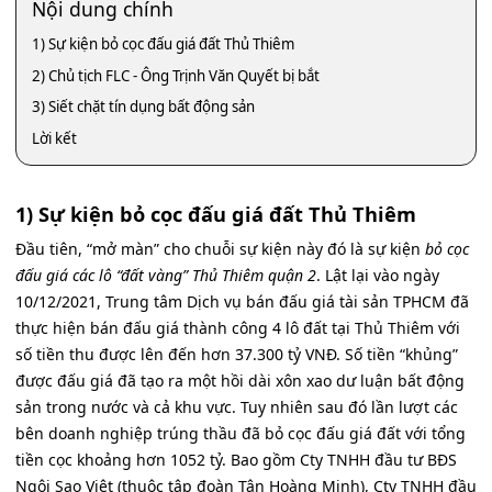
Nội dung chính
1) Sự kiện bỏ cọc đấu giá đất Thủ Thiêm
2) Chủ tịch FLC - Ông Trịnh Văn Quyết bị bắt
3) Siết chặt tín dụng bất động sản
Lời kết
1) Sự kiện bỏ cọc đấu giá đất Thủ Thiêm
Đầu tiên, “mở màn” cho chuỗi sự kiện này đó là sự kiện
bỏ cọc
đấu giá các lô “đất vàng” Thủ Thiêm quận 2
. Lật lại vào ngày
10/12/2021, Trung tâm Dịch vụ bán đấu giá tài sản TPHCM đã
thực hiện bán đấu giá thành công 4 lô đất tại Thủ Thiêm với
số tiền thu được lên đến hơn 37.300 tỷ VNĐ. Số tiền “khủng”
được đấu giá đã tạo ra một hồi dài xôn xao dư luận bất động
sản trong nước và cả khu vực. Tuy nhiên sau đó lần lượt các
bên doanh nghiệp trúng thầu đã bỏ cọc đấu giá đất với tổng
tiền cọc khoảng hơn 1052 tỷ. Bao gồm Cty TNHH đầu tư BĐS
Ngôi Sao Việt (thuộc tập đoàn Tân Hoàng Minh), Cty TNHH đầu