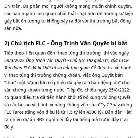
DN trên. Đa phần mọi người không mong muốn chính quyền,
các ban ngành liên quan phải thắt chặt hơn để những sự kiện
gây bất ổn tương tự không xảy ra đối với thị trường bất động
sản nữa.
2) Chủ tịch FLC - Ông Trịnh Văn Quyết bị bắt
Tiếp theo, liên quan đến “thao túng thị trường” thì vào ngày
29/3/2022
Ông Trịnh Văn Quyết - Chủ tịch HĐ quản trị của CTCP
Tập đoàn FLC đã bị khởi tố và bắt tạm giam
để điều tra về hành
vi thao túng thị trường chứng khoán. Việc ông Quyết bán
“chui” một lượng lớn cổ phiếu đã gây ra “chấn động lớn” cho
sàn chứng khoán trong nước. Tiếp đó, chiều ngày 25/8/2022
cơ quan điều tra đã tiến hành khởi tố bổ xung với ông Quyết
và các bị can về hành vi nâng khống vốn của CTy CP xây dựng
FLC Faros (tăng vốn điều lệ từ 1.5 tỷ lên 4300 tỷ). Dần dần “lật”
ra nhiều dự án BĐS nghìn tỷ đầy tai tiếng mà trước đây ít ai
để ý.