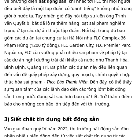
Về phương diện
bất động sản
, khi nhắc tới FLC thì mọi người
đều biết đây là một tập đoàn có “danh tiếng” không nhỏ trong
giới ở nước ta. Tuy nhiên giờ đây nối tiếp sự kiện ông Trịnh
Văn Quyết bị bắt đã lộ ra thêm hàng loạt sai phạm nghiêm
trọng ở tại các dự án thuộc tập đoàn. Nổi bật trong đó bao
gồm các dự án tại chung cư tại Hà Nội như FLC Complex 36
Phạm Hùng (1200 tỷ đồng), FLC Garden City, FLC Premier Parc.
Ngoài ra, FLC còn vướng phải nhiều sai phạm về pháp lý tại
các dự án nghỉ dưỡng trải dài khắp cả nước như Thanh Hóa,
Bình Định, Quảng Trị. Đa phần các dự án này đều liên quan
đến vấn đề giấy phép xây dựng; quy hoạch; chính quyền hợp
thức hóa sai phạm -
Theo Báo Thanh Niên
. Đến đây, có thể thấy
sự “quan tâm” của các lãnh đạo đến các “ông lớn” bất động
sản trong nước đang sát sao hơn bao giờ hết. Trở thành điềm
báo cho những cơn bão lớn tiếp đến với thị trường.
3) Siết chặt tín dụng bất động sản
Vào giai đoạn quý IV năm 2022, thị trường bất động sản đón
nhận nhiều biến động đến từ việc siết chặt tín dụng từ các