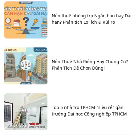
Nên thuê phòng trọ Ngắn hạn hay Dài
hạn? Phân tích Lợi ích & Rủi ro
Nên Thuê Nhà Riêng Hay Chung Cư?
Phân Tích Để Chọn Đúng!
Top 5 nhà trọ TPHCM "siêu rẻ" gần
trường Đại học Công nghiệp TPHCM