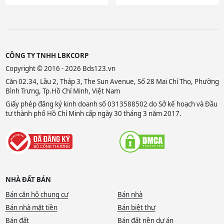
CÔNG TY TNHH LBKCORP
Copyright © 2016 - 2026 Bds123.vn
Căn 02.34, Lầu 2, Tháp 3, The Sun Avenue, Số 28 Mai Chí Thọ, Phường
Bình Trưng, Tp.Hồ Chí Minh, Việt Nam
Giấy phép đăng ký kinh doanh số 0313588502 do Sở kế hoạch và Đầu
tư thành phố Hồ Chí Minh cấp ngày 30 tháng 3 năm 2017.
NHÀ ĐẤT BÁN
Bán căn hộ chung cư
Bán nhà
Bán nhà mặt tiền
Bán biệt thự
Bán đất
Bán đất nền dự án