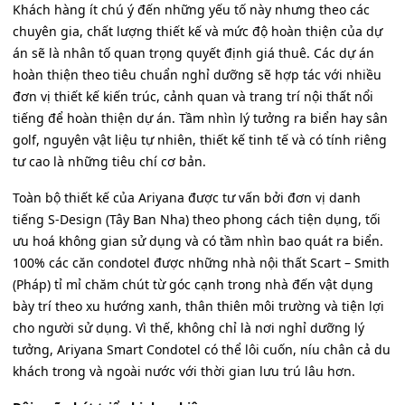
Khách hàng ít chú ý đến những yếu tố này nhưng theo các
chuyên gia, chất lượng thiết kế và mức độ hoàn thiện của dự
án sẽ là nhân tố quan trọng quyết định giá thuê. Các dự án
hoàn thiện theo tiêu chuẩn nghỉ dưỡng sẽ hợp tác với nhiều
đơn vị thiết kế kiến trúc, cảnh quan và trang trí nội thất nổi
tiếng để hoàn thiện dự án. Tầm nhìn lý tưởng ra biển hay sân
golf, nguyên vật liệu tự nhiên, thiết kế tinh tế và có tính riêng
tư cao là những tiêu chí cơ bản.
Toàn bộ thiết kế của Ariyana được tư vấn bởi đơn vị danh
tiếng S-Design (Tây Ban Nha) theo phong cách tiện dụng, tối
ưu hoá không gian sử dụng và có tầm nhìn bao quát ra biển.
100% các căn condotel được những nhà nội thất Scart – Smith
(Pháp) tỉ mỉ chăm chút từ góc cạnh trong nhà đến vật dụng
bày trí theo xu hướng xanh, thân thiên môi trường và tiện lợi
cho người sử dụng. Vì thế, không chỉ là nơi nghỉ dưỡng lý
tưởng, Ariyana Smart Condotel có thể lôi cuốn, níu chân cả du
khách trong và ngoài nước với thời gian lưu trú lâu hơn.