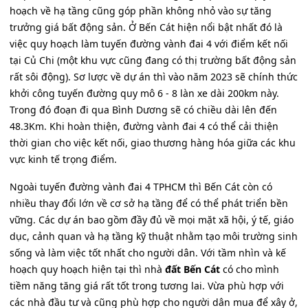
hoạch về hạ tầng cũng góp phần không nhỏ vào sự tăng
trưởng giá bất động sản. Ở Bến Cát hiện nổi bật nhất đó là
việc quy hoạch làm tuyến đường vành đai 4 với điểm kết nối
tại Củ Chi (một khu vực cũng đang có thị trường bất động sản
rất sôi động). Sơ lược về dự án thì vào năm 2023 sẽ chính thức
khởi công tuyến đường quy mô 6 - 8 làn xe dài 200km này.
Trong đó đoạn đi qua Bình Dương sẽ có chiều dài lên đến
48.3Km. Khi hoàn thiện, đường vành đai 4 có thể cải thiện
thời gian cho việc kết nối, giao thương hàng hóa giữa các khu
vực kinh tế trọng điểm.
Ngoài tuyến đường vành đai 4 TPHCM thì Bến Cát còn có
nhiều thay đổi lớn về cơ sở hạ tầng để có thể phát triển bền
vững. Các dự án bao gồm đầy đủ về mọi mặt xã hội, ý tế, giáo
dục, cảnh quan và hạ tầng kỹ thuật nhằm tạo môi trường sinh
sống và làm việc tốt nhất cho người dân. Với tầm nhìn và kế
hoạch quy hoạch hiện tại thì nhà
đất Bến Cát
có cho mình
tiềm năng tăng giá rất tốt trong tương lai. Vừa phù hợp với
các nhà đầu tư và cũng phù hợp cho người dân mua để xây ở,