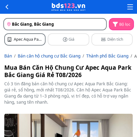
Bắc Giang, Bắc Giang
Bộ lọc
Apec Aqua Park
Giá
Diện tích
Bắc Giang
Bán
Bán căn hộ chung cư Bắc Giang
Thành phố Bắc Giang
A
A
Mua Bán Căn Hộ Chung Cư Apec Aqua Park
P
Bắc Giang Giá Rẻ T08/2026
B
G
Có 3 tin đăng bán căn hộ chung cư Apec Aqua Park Bắc Giang:
giá rẻ, sổ hồng, mới nhất T08/2026. Căn hộ Apec Aqua Park Bắc
Giang đa dạng từ 1–3 phòng ngủ, vị trí đẹp, có hỗ trợ vay ngân
hàng, sang tên nhanh.