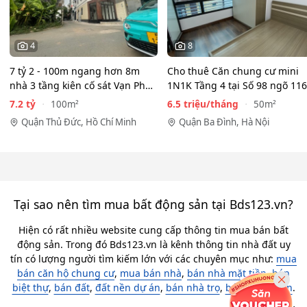
4
8
7 tỷ 2 - 100m ngang hơn 8m
Cho thuê Căn chung cư mini
nhà 3 tầng kiên cố sát Vạn Phúc
1N1K Tầng 4 tại Số 98 ngõ 116
City - HẺM XE HƠI…
Phan Kế Bính, Ba Đình.…
7.2 tỷ
6.5 triệu/tháng
100m²
50m²
Quận Thủ Đức, Hồ Chí Minh
Quận Ba Đình, Hà Nội
Tại sao nên tìm mua bất động sản tại Bds123.vn?
Hiện có rất nhiều website cung cấp thông tin mua bán bất
động sản. Trong đó Bds123.vn là kênh thông tin nhà đất uy
tín có lượng người tìm kiếm lớn với các chuyên mục như:
mua
bán căn hộ chung cư
,
mua bán nhà
,
bán nhà mặt tiền
,
bán
biệt thự
,
bán đất
,
đất nền dự án
,
bán nhà trọ
,
bán khách sạn
.