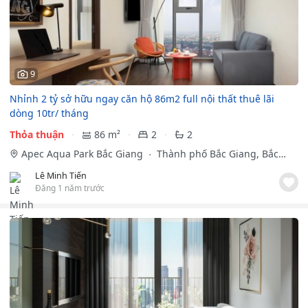
9
Nhỉnh 2 tỷ sở hữu ngay căn hộ 86m2 full nội thất thuê lãi
dòng 10tr/ tháng
Thỏa thuận
86 m²
2
2
Apec Aqua Park Bắc Giang
Thành phố Bắc Giang, Bắc
Giang
Lê Minh Tiến
Đăng 1 năm trước