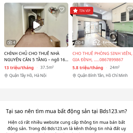
TIN VIP
4
4
CHÍNH CHỦ CHO THUÊ NHÀ
CHO THUÊ PHÒNG SINH VIÊN,
NGUYÊN CĂN 5 TẦNG – ngõ 167
GIA ĐÌNH, …..0867899867
Đồng Cổ, Tây Hồ
13 triệu/tháng
5.8 triệu/tháng
37.5m²
24m²
Quận Tây Hồ, Hà Nội
Quận Bình Tân, Hồ Chí Minh
Tại sao nên tìm mua bất động sản tại Bds123.vn?
Hiện có rất nhiều website cung cấp thông tin mua bán bất
động sản. Trong đó Bds123.vn là kênh thông tin nhà đất uy