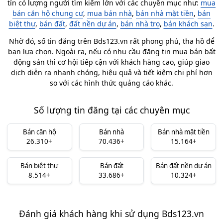
tín có lượng người tìm kiếm lớn với các chuyên mục như:
mua
bán căn hộ chung cư
,
mua bán nhà
,
bán nhà mặt tiền
,
bán
biệt thự
,
bán đất
,
đất nền dự án
,
bán nhà trọ
,
bán khách sạn
.
Nhờ đó, số tin đăng trên Bds123.vn rất phong phú, tha hồ để
bạn lựa chọn. Ngoài ra, nếu có nhu cầu đăng tin mua bán bất
động sản thì cơ hội tiếp cận với khách hàng cao, giúp giao
dịch diễn ra nhanh chóng, hiệu quả và tiết kiệm chi phí hơn
so với các hình thức quảng cáo khác.
Số lượng tin đăng tại các chuyên mục
Bán căn hộ
Bán nhà
Bán nhà mặt tiền
26.310+
70.436+
15.164+
Bán biệt thự
Bán đất
Bán đất nền dự án
8.514+
33.686+
10.324+
Đánh giá khách hàng khi sử dụng Bds123.vn