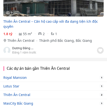
9
Thiên Ân Central – Căn hộ cao cấp với đa dạng tiện ích độc
quyền
1.8 tỷ
55 m²
2
1
Thiên Ân Central
Thành phố Bắc Giang, Bắc Giang
Dương Đăng Sinh
Đăng 1 năm trước
Các dự án bán gần Thiên Ân Central
Royal Mansion
1
Lotus Star
1
Thiên Ân Central
2
MasCity Bắc Giang
1