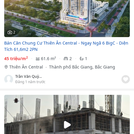
2
Bán Căn Chung Cư Thiên Ân Central - Ngay Ngã 6 BigC - Diện
Tích 61,6m2 2PN
2
45 triệu/m
61.6 m²
2
1
Thiên Ân Central
Thành phố Bắc Giang, Bắc Giang
Trần Văn Quỳnh
Đăng 1 năm trước