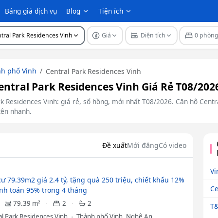
Bảng giá dịch vụ
Blog
Tiện ích
tral Park Residences Vinh
Giá
Diện tích
0 phòn
h phố Vinh
Central Park Residences Vinh
tral Park Residences Vinh Giá Rẻ T08/202
rk Residences Vinh: giá rẻ, sổ hồng, mới nhất T08/2026. Căn hộ Cent
 tên nhanh.
Đề xuất
Mới đăng
Có video
Vi
ư 79.39m2 giá 2.4 tỷ, tặng quà 250 triệu, chiết khấu 12%
Ce
nh toán 95% trong 4 tháng
79.39 m²
2
2
T&
al Park Residences Vinh
Thành phố Vinh, Nghệ An