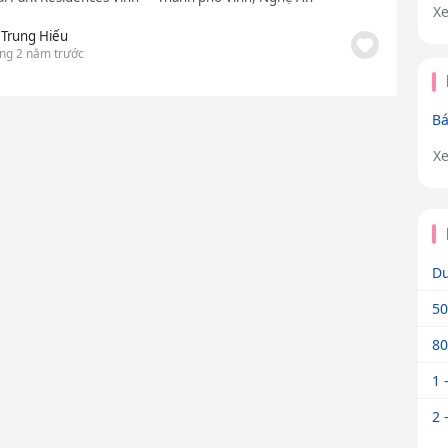
X
 Trung Hiếu
ng 2 năm trước
Bá
X
Dư
50
80
1 
2 