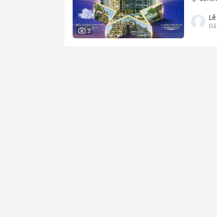
Lê
Đă
3