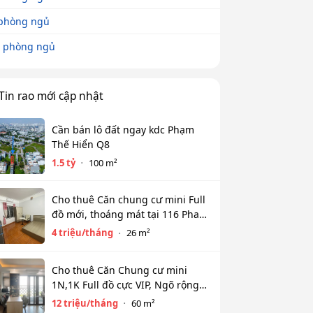
phòng ngủ
 phòng ngủ
Tin rao mới cập nhật
Cần bán lô đất ngay kdc Phạm
Thế Hiển Q8
1.5 tỷ
100 m²
Cho thuê Căn chung cư mini Full
đồ mới, thoáng mát tại 116 Phan
Kế Bính, Ba Đình. Chỉ 4 tr
4 triệu/tháng
26 m²
Cho thuê Căn Chung cư mini
1N,1K Full đồ cực VIP, Ngõ rộng
View toàn mặt hồ Tây. Chỉ 12tr
12 triệu/tháng
60 m²