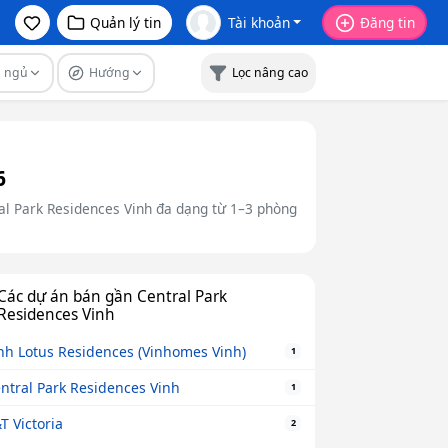
Quản lý tin
Tài khoản
Đăng tin
g ngủ
Hướng
Lọc nâng cao
6
ral Park Residences Vinh đa dạng từ 1–3 phòng
Các dự án bán gần Central Park
Residences Vinh
nh Lotus Residences (Vinhomes Vinh)
1
ntral Park Residences Vinh
1
T Victoria
2