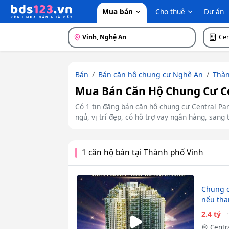
Mua bán
Cho thuê
Dự án
Vinh, Nghệ An
Cen
Bán
Bán căn hộ chung cư Nghệ An
Thàn
Mua Bán Căn Hộ Chung Cư Cen
Có 1 tin đăng bán căn hộ chung cư Central Pa
ngủ, vị trí đẹp, có hỗ trợ vay ngân hàng, sang
1 căn hộ bán tại Thành phố Vinh
Chung c
nếu tha
2.4 tỷ
Centr