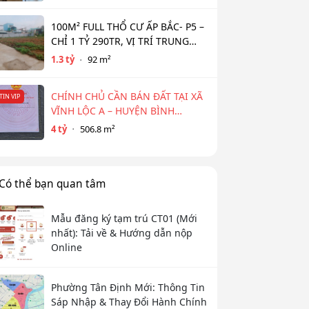
100M² FULL THỔ CƯ ẤP BẮC- P5 –
CHỈ 1 TỶ 290TR, VỊ TRÍ TRUNG
TÂM NGÂN HÀNG HỖ TRỢ 800TR
1.3 tỷ
92 m²
CHÍNH CHỦ CẦN BÁN ĐẤT TẠI XÃ
TIN VIP
VĨNH LỘC A – HUYỆN BÌNH
CHÁNH
4 tỷ
506.8 m²
Có thể bạn quan tâm
Mẫu đăng ký tạm trú CT01 (Mới
nhất): Tải về & Hướng dẫn nộp
Online
Phường Tân Định Mới: Thông Tin
Sáp Nhập & Thay Đổi Hành Chính