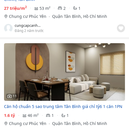
2
27 triệu/m
53 m²
2
1
Chung cư Phúc Yên
Quận Tân Bình, Hồ Chí Minh
cungcapcanhogiare
Đăng 2 năm trước
11
Căn hộ chuẩn 5 sao trung tâm Tân Bình giá chỉ tỷ6 1 căn 1PN
1.6 tỷ
46 m²
1
1
Chung cư Phúc Yên
Quận Tân Bình, Hồ Chí Minh