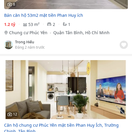
8
Bán căn hộ 53m2 mặt tiền Phan Huy ích
1.2 tỷ
53 m²
2
1
Chung cư Phúc Yên
Quận Tân Bình, Hồ Chí Minh
Trong Hiếu
Đăng 2 năm trước
12
Căn hộ chung cư Phúc Yên mặt tiền Phan Huy Ích, Trường
Chinh, Tân Bình