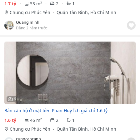
1.7 tỷ
53 m²
2
1
Chung cư Phúc Yên
Quận Tân Bình, Hồ Chí Minh
Quang minh
Đăng 2 năm trước
6
Bán căn hộ ở mặt tiền Phan Huy Ích giá chỉ 1.6 tỷ
1.6 tỷ
46 m²
2
1
Chung cư Phúc Yên
Quận Tân Bình, Hồ Chí Minh
cungcapcanhogiare