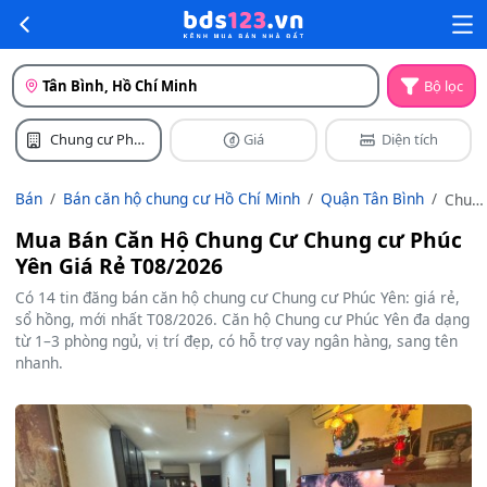
Tân Bình, Hồ Chí Minh
Bộ lọc
Chung cư Phúc
Giá
Diện tích
Yên
Bán
Bán căn hộ chung cư Hồ Chí Minh
Quận Tân Bình
Chun
cư
Mua Bán Căn Hộ Chung Cư Chung cư Phúc
Phúc
Yên Giá Rẻ T08/2026
Yên
Có 14 tin đăng bán căn hộ chung cư Chung cư Phúc Yên: giá rẻ,
sổ hồng, mới nhất T08/2026. Căn hộ Chung cư Phúc Yên đa dạng
từ 1–3 phòng ngủ, vị trí đẹp, có hỗ trợ vay ngân hàng, sang tên
nhanh.