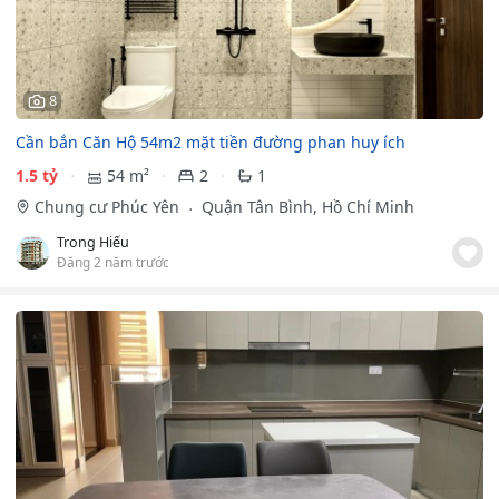
8
Cần bắn Căn Hộ 54m2 mặt tiền đường phan huy ích
1.5 tỷ
54 m²
2
1
Chung cư Phúc Yên
Quận Tân Bình, Hồ Chí Minh
Trong Hiếu
Đăng 2 năm trước