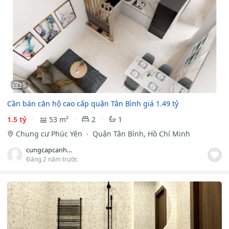
5
Cần bán căn hộ cao cấp quận Tân Bình giá 1.49 tỷ
1.5 tỷ
53 m²
2
1
Chung cư Phúc Yên
Quận Tân Bình, Hồ Chí Minh
cungcapcanhogiare
Đăng 2 năm trước