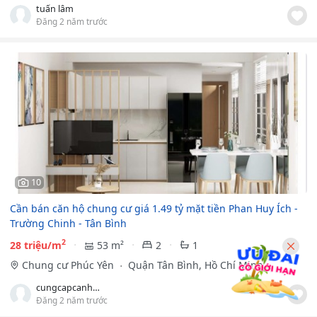
tuấn lâm
Đăng 2 năm trước
10
Cần bán căn hộ chung cư giá 1.49 tỷ mặt tiền Phan Huy Ích -
Trường Chinh - Tân Bình
2
28 triệu/m
53 m²
2
1
Chung cư Phúc Yên
Quận Tân Bình, Hồ Chí Minh
cungcapcanhogiare
Đăng 2 năm trước