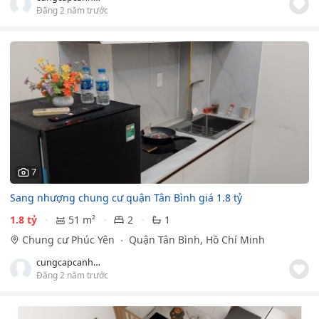
Đăng 2 năm trước
7
Sang nhượng chung cư quận Tân Bình giá 1.8 tỷ
1.8 tỷ
51 m²
2
1
Chung cư Phúc Yên
Quận Tân Bình, Hồ Chí Minh
cungcapcanhogiare
Đăng 2 năm trước