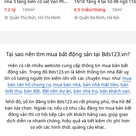
nhà 3 tầng kiên cố sát Vạn Phúc
1N1K Tầng 4 tại Số 98 ngõ 116
City - HẺM XE HƠI…
Phan Kế Bính, Ba Đình.…
7.2 tỷ
6.5 triệu/tháng
100m²
50m²
Quận Thủ Đức, Hồ Chí Minh
Quận Ba Đình, Hà Nội
Tại sao nên tìm mua bất động sản tại Bds123.vn?
Hiện có rất nhiều website cung cấp thông tin mua bán bất
động sản. Trong đó Bds123.vn là kênh thông tin nhà đất uy
tín có lượng người tìm kiếm lớn với các chuyên mục như:
mua
bán căn hộ chung cư
,
mua bán nhà
,
bán nhà mặt tiền
,
bán
biệt thự
,
bán đất
,
đất nền dự án
,
bán nhà trọ
,
bán khách sạn
.
Nhờ đó, số tin đăng trên Bds123.vn rất phong phú, tha hồ để
bạn lựa chọn. Ngoài ra, nếu có nhu cầu đăng tin mua bán bất
động sản thì cơ hội tiếp cận với khách hàng cao, giúp giao
dịch diễn ra nhanh chóng, hiệu quả và tiết kiệm chi phí hơn
so với các hình thức quảng cáo khác.