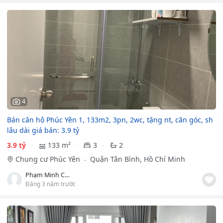
4
Bán căn hộ Phúc Yên 1, 133m2, 3pn, 2wc, tặng nt, căn góc, sh
lâu dài giá bán: 3.9 tỷ
3.9 tỷ
133 m²
3
2
Chung cư Phúc Yên
Quận Tân Bình, Hồ Chí Minh
Phạm Minh Chính
Đăng 3 năm trước