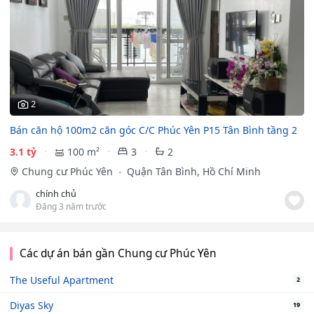
2
Bán căn hộ 100m2 căn góc C/C Phúc Yên P15 Tân Bình tầng 2
3.1 tỷ
100 m²
3
2
Chung cư Phúc Yên
Quận Tân Bình, Hồ Chí Minh
chính chủ
Đăng 3 năm trước
Các dự án bán gần Chung cư Phúc Yên
The Useful Apartment
2
Diyas Sky
19