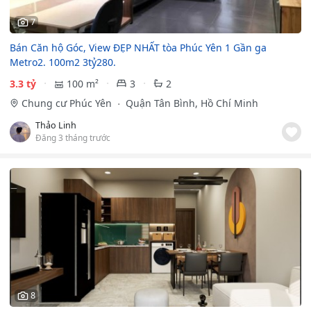
7
Bán Căn hộ Góc, View ĐẸP NHẤT tòa Phúc Yên 1 Gần ga
Metro2. 100m2 3tỷ280.
3.3 tỷ
100 m²
3
2
Chung cư Phúc Yên
Quận Tân Bình, Hồ Chí Minh
Thảo Linh
Đăng 3 tháng trước
8