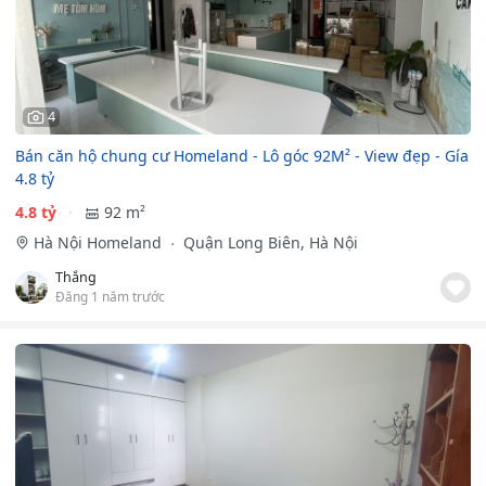
4
Bán căn hộ chung cư Homeland - Lô góc 92M² - View đẹp - Gía
4.8 tỷ
4.8 tỷ
92 m²
Hà Nội Homeland
Quận Long Biên, Hà Nội
Thắng
Đăng 1 năm trước