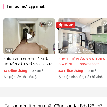
Tin rao mới cập nhật
TIN VIP
4
4
CHÍNH CHỦ CHO THUÊ NHÀ
CHO THUÊ PHÒNG SINH VIÊN,
NGUYÊN CĂN 5 TẦNG – ngõ 167
GIA ĐÌNH, …..0867899867
Đồng Cổ, Tây Hồ
13 triệu/tháng
5.8 triệu/tháng
37.5m²
24m²
Quận Tây Hồ, Hà Nội
Quận Bình Tân, Hồ Chí Minh
Tại sao nên tìm mua bất động sản tại Bds123.vn?