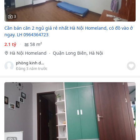
3
Cần bán căn 2 ngủ giá rẻ nhất Hà Nội Homeland, có đồ vào ở
ngay. LH 0964364723
2.1 tỷ
58 m²
Hà Nội Homeland
Quận Long Biên, Hà Nội
phòng kinh doanh CĐT
Đăng 3 năm trước
5