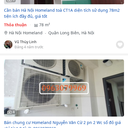
Cần bán Hà Nội Homeland toà CT1A diện tích sử dụng 78m2
tiện ích đầy đủ, giá tốt
Thỏa thuận
78 m²
Hà Nội Homeland
Quận Long Biên, Hà Nội
Vũ Thùy Linh
Đăng 4 năm trước
4
Bán chung cư Homeland Nguyễn Văn Cừ 2 pn 2 Wc sổ đỏ giá