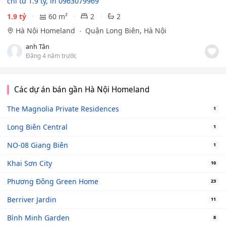
chỉ từ 1.9 tỷ, lh 0963079969
1.9 tỷ
60 m²
2
2
Hà Nội Homeland
Quận Long Biên, Hà Nội
anh Tân
Đăng 4 năm trước
Các dự án bán gần Hà Nội Homeland
The Magnolia Private Residences
1
Long Biên Central
1
NO-08 Giang Biên
1
Khai Sơn City
10
Phương Đông Green Home
23
Berriver Jardin
11
Bình Minh Garden
8