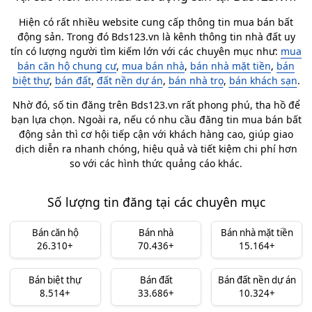
Hiện có rất nhiều website cung cấp thông tin mua bán bất
động sản. Trong đó Bds123.vn là kênh thông tin nhà đất uy
tín có lượng người tìm kiếm lớn với các chuyên mục như:
mua
bán căn hộ chung cư
,
mua bán nhà
,
bán nhà mặt tiền
,
bán
biệt thự
,
bán đất
,
đất nền dự án
,
bán nhà trọ
,
bán khách sạn
.
Nhờ đó, số tin đăng trên Bds123.vn rất phong phú, tha hồ để
bạn lựa chọn. Ngoài ra, nếu có nhu cầu đăng tin mua bán bất
động sản thì cơ hội tiếp cận với khách hàng cao, giúp giao
dịch diễn ra nhanh chóng, hiệu quả và tiết kiệm chi phí hơn
so với các hình thức quảng cáo khác.
Số lượng tin đăng tại các chuyên mục
Bán căn hộ
Bán nhà
Bán nhà mặt tiền
26.310+
70.436+
15.164+
Bán biệt thự
Bán đất
Bán đất nền dự án
8.514+
33.686+
10.324+